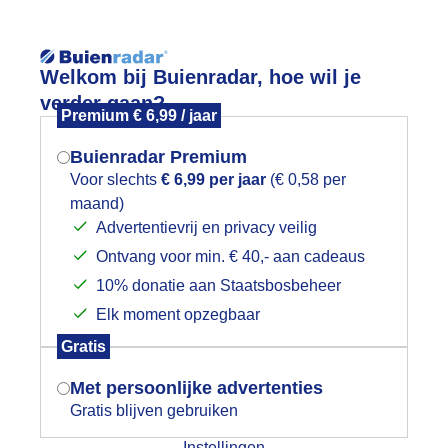
Reisinforma
Welkom bij Buienradar, hoe wil je
verder gaan?
Premium € 6,99 / jaar
Buienradar Premium
Voor slechts
€ 6,99 per jaar
(€ 0,58 per
wijd
Foto en video
Weerzine
maand)
Mogen we je locatie gebruiken voor
Advertentievrij en privacy veilig
het weer?
Zoeken in 
Ontvang voor min. € 40,- aan cadeaus
10% donatie aan Staatsbosbeheer
riendelijke bewolking bovennhet aar
Elk moment opzegbaar
Indien je hier nog geen akkoord op hebt
Gratis
gegeven, verschijnt er zo een pop-up uit
je browser waarin deze toestemming
Met persoonlijke advertenties
gevraagd wordt.
Gratis blijven gebruiken
Instellingen