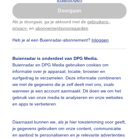
Is goed, toon de popup
Doorgaan
Nu niet, misschien later
Als je doorgaat, ga je akkoord met de
gebruikers-
,
privacy-
en
abonnementsvoorwaarden
.
Gebruik je Safari en wil je niet elke dag deze pop-up
zien?
Heb je al een Buienradar-abonnement?
Inloggen
Klik
hier
om dit aan te passen
Buienradar is onderdeel van DPG Media.
Buienradar en DPG Media gebruiken cookies om
informatie over je apparaat, locatie, browser en
surfgedrag te verzamelen. Deze informatie combineren
we met de gegevens die je zelf deelt met ons, zoals
wanneer je een account aanmaakt. Dit doen we om het
gebruik van onze media te analyseren en onze websites
en apps te verbeteren.
endelijke bewolking en wind
Daarnaast kunnen we, als je hier toestemming voor geeft,
je gegevens gebruiken om onze content, communicatie
r: Astrid Wiessner Hoog
Gemaakt: 09-06-2026, 47x bekeken
en aanbod te personaliseren en je relevante advertenties