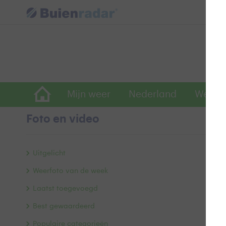
Mijn weer
Nederland
Wereld
Foto en video
v
Uitgelicht
Weerfoto van de week
Laatst toegevoegd
Best gewaardeerd
Populaire categorieën