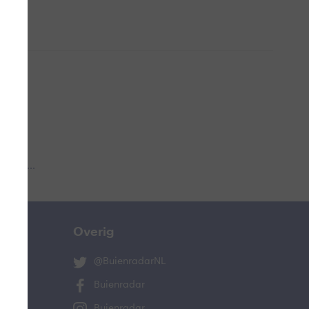
 aub...
Overig
@BuienradarNL
Buienradar
Buienradar