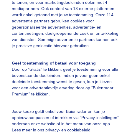
te tonen, en voor marketingdoeleinden delen met 4
mediapartners. Ook content van 13 externe platformen
olken
wordt enkel getoond met jouw toestemming. Onze 114
advertentie partners gebruiken cookies voor
gepersonaliseerde advertenties, advertentie- en
ekijk slideshow
contentmetingen, doelgroepenonderzoek en ontwikkeling
van diensten. Sommige advertentie partners kunnen ook
je precieze geolocatie hiervoor gebruiken.
Geef toestemming of betaal voor toegang
Door op "Gratis" te klikken, geef je toestemming voor alle
Een moment geduld
bovenstaande doeleinden. Indien je voor geen enkel
doeleinde toestemming wenst te geven, kun je kiezen
voor een advertentievrije ervaring door op “Buienradar
Premium” te klikken.
uienradar
Mijn weer
Jouw keuze geldt enkel voor Buienradar en kun je
fsgegevens
De Bilt
opnieuw aanpassen of intrekken via “Privacy-instellingen”
stelde vragen
onderaan onze website of in het menu van onze app.
Lees meer in ons
privacy-
en
cookiebeleid
.
t