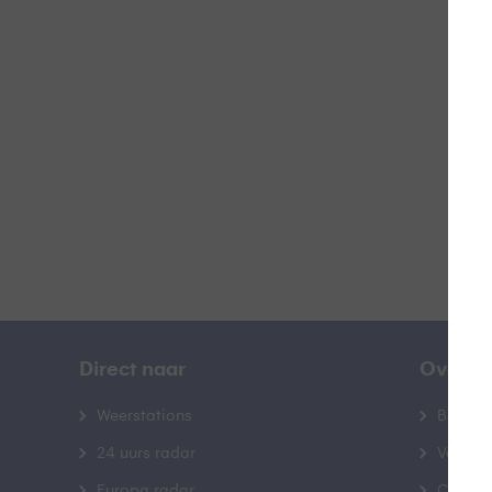
W
B
Direct naar
Over B
Weerstations
Bedrij
24 uurs radar
Veelge
Europa radar
Contac