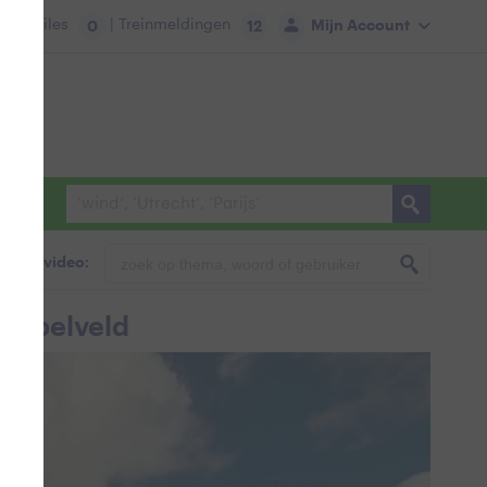
tie:
Files
| Treinmeldingen
Mijn Account
0
12
foto & video:
dappelveld