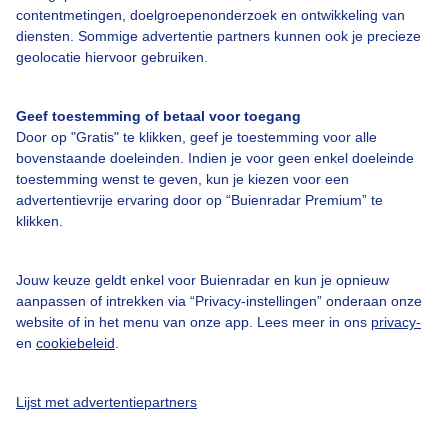
contentmetingen, doelgroepenonderzoek en ontwikkeling van
Over Buienradar
diensten. Sommige advertentie partners kunnen ook je precieze
geolocatie hiervoor gebruiken.
Bedrijfsgegevens
Geef toestemming of betaal voor toegang
Veelgestelde vragen
Door op "Gratis" te klikken, geef je toestemming voor alle
Contact
bovenstaande doeleinden. Indien je voor geen enkel doeleinde
toestemming wenst te geven, kun je kiezen voor een
Toegankelijkheid
advertentievrije ervaring door op “Buienradar Premium” te
klikken.
Gebruikersvoorwaarden
Adverteren
Jouw keuze geldt enkel voor Buienradar en kun je opnieuw
Buienradar Team
aanpassen of intrekken via “Privacy-instellingen” onderaan onze
website of in het menu van onze app. Lees meer in ons
privacy-
Privacy beleid
en
cookiebeleid
.
Cookie beleid
Privacy instellingen
Lijst met advertentiepartners
Gratis weerdata