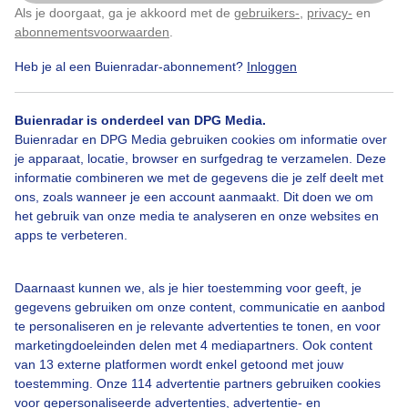
Als je doorgaat, ga je akkoord met de
gebruikers-
,
privacy-
en
Klik
hier
om dit aan te passen
abonnementsvoorwaarden
.
Heb je al een Buienradar-abonnement?
Inloggen
1
Regen
Wolken
Zonsopkomst
Buienradar is onderdeel van DPG Media.
Buienradar en DPG Media gebruiken cookies om informatie over
je apparaat, locatie, browser en surfgedrag te verzamelen. Deze
Bekijk slideshow
informatie combineren we met de gegevens die je zelf deelt met
ons, zoals wanneer je een account aanmaakt. Dit doen we om
het gebruik van onze media te analyseren en onze websites en
apps te verbeteren.
Daarnaast kunnen we, als je hier toestemming voor geeft, je
Een moment geduld aub...
gegevens gebruiken om onze content, communicatie en aanbod
te personaliseren en je relevante advertenties te tonen, en voor
marketingdoeleinden delen met 4 mediapartners. Ook content
van 13 externe platformen wordt enkel getoond met jouw
toestemming. Onze 114 advertentie partners gebruiken cookies
voor gepersonaliseerde advertenties, advertentie- en