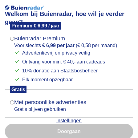
Welkom bij Buienradar, hoe wil je verder
gaan?
Premium € 6,99 / jaar
Mogen we je locatie gebruiken voor het
Zonsopkomst
weer?
Buienradar Premium
Voor slechts
€ 6,99 per jaar
(€ 0,58 per maand)
Advertentievrij en privacy veilig
Ontvang voor min. € 40,- aan cadeaus
Indien je hier nog geen akkoord op hebt gegeven,
verschijnt er zo een pop-up uit je browser waarin
10% donatie aan Staatsbosbeheer
deze toestemming gevraagd wordt.
Elk moment opzegbaar
Gratis
Is goed, toon de popup
Met persoonlijke advertenties
Gratis blijven gebruiken
Instellingen
Nu niet, misschien later
Door: Ton Wesselius
Gemaakt: 09-06-2026, 38x bekeken
Doorgaan
Gebruik je Safari en wil je niet elke dag deze pop-up zien?