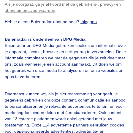
Als je doorgaat, ga je akkoord met de
gebruikers-
,
privacy-
en
Klik
hier
om dit aan te passen
abonnementsvoorwaarden
.
Heb je al een Buienradar-abonnement?
Inloggen
Bekijk slideshow
Buienradar is onderdeel van DPG Media.
Buienradar en DPG Media gebruiken cookies om informatie over
je apparaat, locatie, browser en surfgedrag te verzamelen. Deze
informatie combineren we met de gegevens die je zelf deelt met
ons, zoals wanneer je een account aanmaakt. Dit doen we om
Een moment geduld aub...
het gebruik van onze media te analyseren en onze websites en
apps te verbeteren.
Daarnaast kunnen we, als je hier toestemming voor geeft, je
gegevens gebruiken om onze content, communicatie en aanbod
te personaliseren en je relevante advertenties te tonen, en voor
Over Buienradar
marketingdoeleinden delen met 4 mediapartners. Ook content
van 13 externe platformen wordt enkel getoond met jouw
toestemming. Onze 114 advertentie partners gebruiken cookies
Bedrijfsgegevens
voor gepersonaliseerde advertenties, advertentie- en