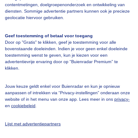
contentmetingen, doelgroepenonderzoek en ontwikkeling van
Veelgestelde vragen
diensten. Sommige advertentie partners kunnen ook je precieze
Contact
geolocatie hiervoor gebruiken.
Toegankelijkheid
Geef toestemming of betaal voor toegang
Gebruikersvoorwaarden
Door op "Gratis" te klikken, geef je toestemming voor alle
Adverteren
bovenstaande doeleinden. Indien je voor geen enkel doeleinde
toestemming wenst te geven, kun je kiezen voor een
Buienradar Team
advertentievrije ervaring door op “Buienradar Premium” te
klikken.
Privacy beleid
Cookie beleid
Jouw keuze geldt enkel voor Buienradar en kun je opnieuw
Privacy instellingen
aanpassen of intrekken via “Privacy-instellingen” onderaan onze
website of in het menu van onze app. Lees meer in ons
privacy-
Gratis weerdata
en
cookiebeleid
.
@BuienradarNL
Lijst met advertentiepartners
Buienradar
Buienradar