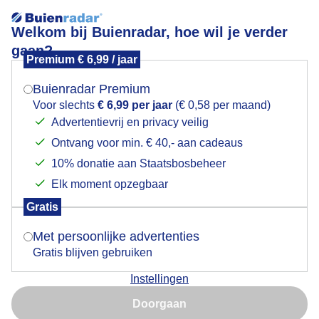
Welkom bij Buienradar, hoe wil je verder
gaan?
Premium € 6,99 / jaar
Mogen we je locatie gebruiken voor het
Goedemorgen Texel!
weer?
Buienradar Premium
Voor slechts
€ 6,99 per jaar
(€ 0,58 per maand)
Advertentievrij en privacy veilig
Ontvang voor min. € 40,- aan cadeaus
Indien je hier nog geen akkoord op hebt gegeven,
verschijnt er zo een pop-up uit je browser waarin
10% donatie aan Staatsbosbeheer
deze toestemming gevraagd wordt.
Elk moment opzegbaar
Gratis
Is goed, toon de popup
Met persoonlijke advertenties
Gratis blijven gebruiken
Wolkenluchten boven Texel vanmorgen bij de
Instellingen
Cocksdorp.
Nu niet, misschien later
Doorgaan
Door: Frans Alderse Baas
Gemaakt: 09-06-2026, 32x bekeken
Gebruik je Safari en wil je niet elke dag deze pop-up zien?