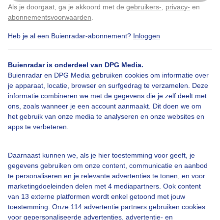
Als je doorgaat, ga je akkoord met de
gebruikers-
,
privacy-
en
Klik
hier
om dit aan te passen
abonnementsvoorwaarden
.
Heb je al een Buienradar-abonnement?
Inloggen
Zomer
Zon
Wolken
Buienradar is onderdeel van DPG Media.
Buienradar en DPG Media gebruiken cookies om informatie over
je apparaat, locatie, browser en surfgedrag te verzamelen. Deze
Bekijk slideshow
informatie combineren we met de gegevens die je zelf deelt met
ons, zoals wanneer je een account aanmaakt. Dit doen we om
het gebruik van onze media te analyseren en onze websites en
apps te verbeteren.
Een moment geduld aub...
Daarnaast kunnen we, als je hier toestemming voor geeft, je
gegevens gebruiken om onze content, communicatie en aanbod
te personaliseren en je relevante advertenties te tonen, en voor
marketingdoeleinden delen met 4 mediapartners. Ook content
van 13 externe platformen wordt enkel getoond met jouw
toestemming. Onze 114 advertentie partners gebruiken cookies
voor gepersonaliseerde advertenties, advertentie- en