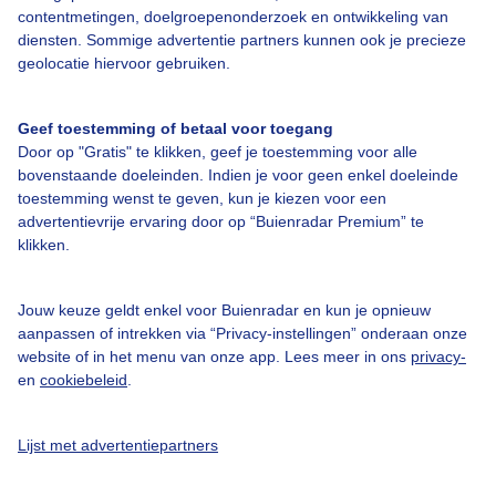
Over Buienradar
contentmetingen, doelgroepenonderzoek en ontwikkeling van
diensten. Sommige advertentie partners kunnen ook je precieze
geolocatie hiervoor gebruiken.
Bedrijfsgegevens
Veelgestelde vragen
Geef toestemming of betaal voor toegang
Door op "Gratis" te klikken, geef je toestemming voor alle
Contact
bovenstaande doeleinden. Indien je voor geen enkel doeleinde
Toegankelijkheid
toestemming wenst te geven, kun je kiezen voor een
advertentievrije ervaring door op “Buienradar Premium” te
Gebruikersvoorwaarden
klikken.
Adverteren
Buienradar Team
Jouw keuze geldt enkel voor Buienradar en kun je opnieuw
aanpassen of intrekken via “Privacy-instellingen” onderaan onze
Privacy beleid
website of in het menu van onze app. Lees meer in ons
privacy-
en
cookiebeleid
.
Cookie beleid
Privacy instellingen
Lijst met advertentiepartners
Gratis weerdata