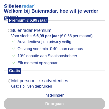
Welkom bij Buienradar, hoe wil je verder
gaan?
Premium € 6,99 / jaar
Mogen we je locatie gebruiken voor het
Zonsopkomst
weer?
Buienradar Premium
Voor slechts
€ 6,99 per jaar
(€ 0,58 per maand)
Advertentievrij en privacy veilig
Ontvang voor min. € 40,- aan cadeaus
Indien je hier nog geen akkoord op hebt gegeven,
verschijnt er zo een pop-up uit je browser waarin
10% donatie aan Staatsbosbeheer
deze toestemming gevraagd wordt.
Elk moment opzegbaar
Gratis
Is goed, toon de popup
Met persoonlijke advertenties
Gratis blijven gebruiken
Instellingen
Nu niet, misschien later
Door: Tonny de Vries
Gemaakt: 09-06-2026, 29x bekeken
Doorgaan
Gebruik je Safari en wil je niet elke dag deze pop-up zien?