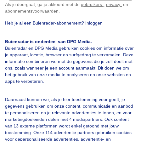
Als je doorgaat, ga je akkoord met de
gebruikers-
,
privacy-
en
Klik
hier
om dit aan te passen
abonnementsvoorwaarden
.
Heb je al een Buienradar-abonnement?
Inloggen
Bekijk slideshow
Buienradar is onderdeel van DPG Media.
Buienradar en DPG Media gebruiken cookies om informatie over
je apparaat, locatie, browser en surfgedrag te verzamelen. Deze
informatie combineren we met de gegevens die je zelf deelt met
ons, zoals wanneer je een account aanmaakt. Dit doen we om
Een moment geduld aub...
het gebruik van onze media te analyseren en onze websites en
apps te verbeteren.
Daarnaast kunnen we, als je hier toestemming voor geeft, je
gegevens gebruiken om onze content, communicatie en aanbod
te personaliseren en je relevante advertenties te tonen, en voor
Over Buienradar
marketingdoeleinden delen met 4 mediapartners. Ook content
van 13 externe platformen wordt enkel getoond met jouw
toestemming. Onze 114 advertentie partners gebruiken cookies
Bedrijfsgegevens
voor gepersonaliseerde advertenties, advertentie- en