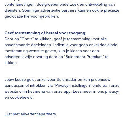
contentmetingen, doelgroepenonderzoek en ontwikkeling van
Veelgestelde vragen
diensten. Sommige advertentie partners kunnen ook je precieze
Contact
geolocatie hiervoor gebruiken.
Toegankelijkheid
Geef toestemming of betaal voor toegang
Gebruikersvoorwaarden
Door op "Gratis" te klikken, geef je toestemming voor alle
Adverteren
bovenstaande doeleinden. Indien je voor geen enkel doeleinde
toestemming wenst te geven, kun je kiezen voor een
Buienradar Team
advertentievrije ervaring door op “Buienradar Premium” te
klikken.
Privacy beleid
Cookie beleid
Jouw keuze geldt enkel voor Buienradar en kun je opnieuw
Privacy instellingen
aanpassen of intrekken via “Privacy-instellingen” onderaan onze
website of in het menu van onze app. Lees meer in ons
privacy-
Gratis weerdata
en
cookiebeleid
.
@BuienradarNL
Lijst met advertentiepartners
Buienradar
Buienradar