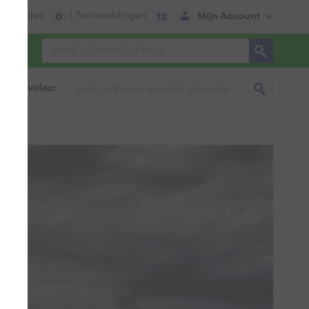
tie:
Files
| Treinmeldingen
Mijn Account
0
12
foto & video: