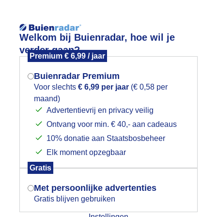
Reisinforma
wijd
Foto en video
Weerzine
Welkom bij Buienradar, hoe wil je
verder gaan?
Premium € 6,99 / jaar
Zoeken in 
Buienradar Premium
Voor slechts
€ 6,99 per jaar
(€ 0,58 per
mposante arcuskraag!
maand)
Mogen we je locatie gebruiken voor
Advertentievrij en privacy veilig
het weer?
Ontvang voor min. € 40,- aan cadeaus
10% donatie aan Staatsbosbeheer
Elk moment opzegbaar
Indien je hier nog geen akkoord op hebt
Gratis
gegeven, verschijnt er zo een pop-up uit
je browser waarin deze toestemming
Met persoonlijke advertenties
gevraagd wordt.
Gratis blijven gebruiken
Instellingen