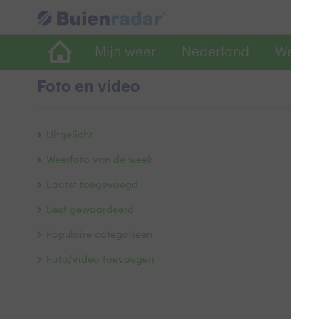
Mijn weer
Nederland
Wereld
Foto en video
I
Uitgelicht
Weerfoto van de week
Laatst toegevoegd
Best gewaardeerd
Populaire categorieën
Foto/video toevoegen