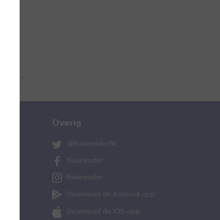
 aub...
Overig
@BuienradarNL
Buienradar
Buienradar
Download de Android app
Download de iOS app