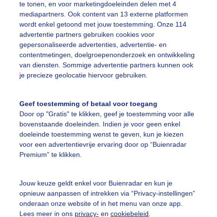
te tonen, en voor marketingdoeleinden delen met 4
ekijk slideshow
mediapartners. Ook content van 13 externe platformen
wordt enkel getoond met jouw toestemming. Onze 114
advertentie partners gebruiken cookies voor
gepersonaliseerde advertenties, advertentie- en
contentmetingen, doelgroepenonderzoek en ontwikkeling
van diensten. Sommige advertentie partners kunnen ook
je precieze geolocatie hiervoor gebruiken.
Een moment geduld
Geef toestemming of betaal voor toegang
Door op "Gratis" te klikken, geef je toestemming voor alle
uienradar
Mijn weer
bovenstaande doeleinden. Indien je voor geen enkel
doeleinde toestemming wenst te geven, kun je kiezen
fsgegevens
De Bilt
voor een advertentievrije ervaring door op “Buienradar
Premium” te klikken.
stelde vragen
t
Jouw keuze geldt enkel voor Buienradar en kun je
elijkheid
opnieuw aanpassen of intrekken via “Privacy-instellingen”
onderaan onze website of in het menu van onze app.
kersvoorwaarden
Lees meer in ons
privacy-
en
cookiebeleid
.