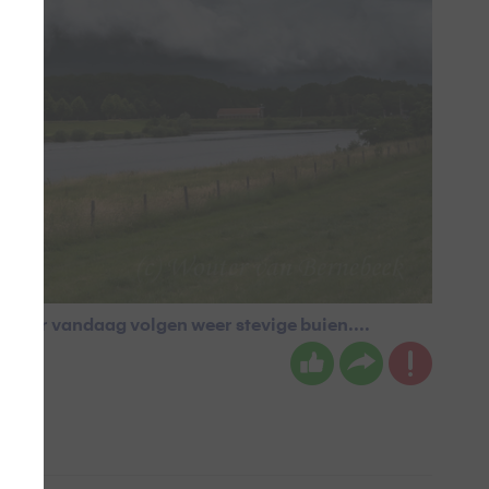
 later vandaag volgen weer stevige buien....