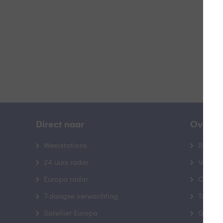
B
Direct naar
Over B
Weerstations
Bedrij
24 uurs radar
Veelge
Europa radar
Contac
7-daagse verwachting
Toegank
Satelliet Europa
Gebrui