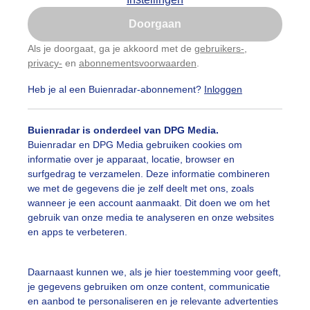
Is goed, toon de popup
Doorgaan
Nu niet, misschien later
Als je doorgaat, ga je akkoord met de
gebruikers-
,
privacy-
en
abonnementsvoorwaarden
.
Gebruik je Safari en wil je niet elke dag deze pop-up
zien?
Heb je al een Buienradar-abonnement?
Inloggen
Klik
hier
om dit aan te passen
Buienradar is onderdeel van DPG Media.
Buienradar en DPG Media gebruiken cookies om
informatie over je apparaat, locatie, browser en
surfgedrag te verzamelen. Deze informatie combineren
we met de gegevens die je zelf deelt met ons, zoals
wanneer je een account aanmaakt. Dit doen we om het
aie arcuskraag gisteravond in de buurt van Nijmegen. Ook
gebruik van onze media te analyseren en onze websites
en apps te verbeteren.
r: Wouter van Bernebeek
Gemaakt: 09-06-2026, 206x bekeken
helfcloud
Wolken
Onweer
Daarnaast kunnen we, als je hier toestemming voor geeft,
je gegevens gebruiken om onze content, communicatie
en aanbod te personaliseren en je relevante advertenties