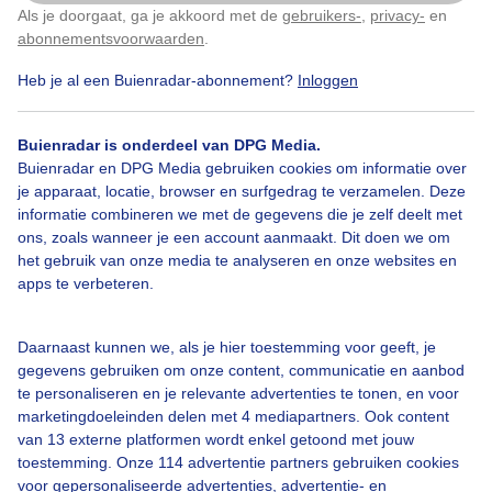
Heerlijk weer om de hond uit te laten op de dijk...
Als je doorgaat, ga je akkoord met de
gebruikers-
,
privacy-
en
Klik
hier
om dit aan te passen
abonnementsvoorwaarden
.
Door: Nel van Es
Gemaakt: 08-06-2026, 471x bekeken
Heb je al een Buienradar-abonnement?
Inloggen
Buienradar is onderdeel van DPG Media.
Buienradar en DPG Media gebruiken cookies om informatie over
Bewolkt
Wandelweer
Dijk
je apparaat, locatie, browser en surfgedrag te verzamelen. Deze
informatie combineren we met de gegevens die je zelf deelt met
ons, zoals wanneer je een account aanmaakt. Dit doen we om
Bekijk slideshow
het gebruik van onze media te analyseren en onze websites en
apps te verbeteren.
Daarnaast kunnen we, als je hier toestemming voor geeft, je
gegevens gebruiken om onze content, communicatie en aanbod
te personaliseren en je relevante advertenties te tonen, en voor
Een moment geduld aub...
marketingdoeleinden delen met 4 mediapartners. Ook content
van 13 externe platformen wordt enkel getoond met jouw
toestemming. Onze 114 advertentie partners gebruiken cookies
voor gepersonaliseerde advertenties, advertentie- en