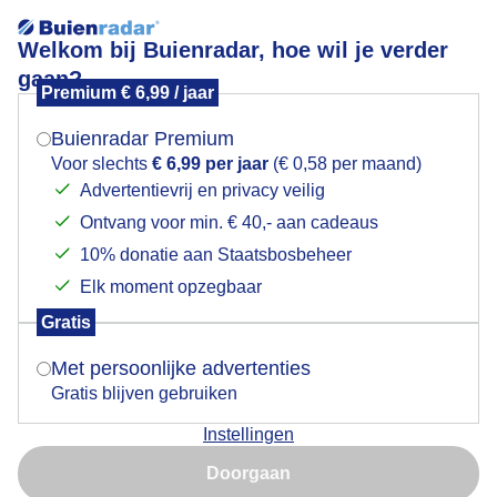
Welkom bij Buienradar, hoe wil je verder
gaan?
Premium € 6,99 / jaar
Mogen we je locatie gebruiken voor het
Bewolkt ,grijs weer..maar niet koud ..
weer?
Buienradar Premium
Voor slechts
€ 6,99 per jaar
(€ 0,58 per maand)
Advertentievrij en privacy veilig
Ontvang voor min. € 40,- aan cadeaus
Indien je hier nog geen akkoord op hebt gegeven,
verschijnt er zo een pop-up uit je browser waarin
10% donatie aan Staatsbosbeheer
deze toestemming gevraagd wordt.
Elk moment opzegbaar
Gratis
Is goed, toon de popup
Met persoonlijke advertenties
Gratis blijven gebruiken
Instellingen
Nu niet, misschien later
Doorgaan
Gebruik je Safari en wil je niet elke dag deze pop-up zien?