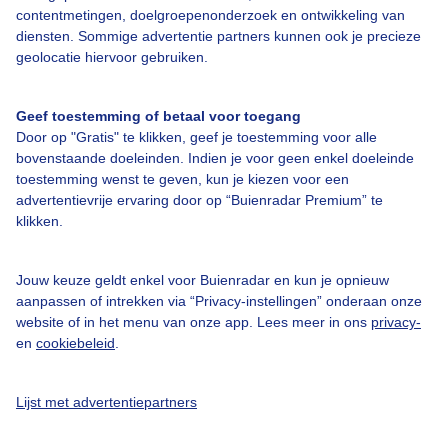
contentmetingen, doelgroepenonderzoek en ontwikkeling van
diensten. Sommige advertentie partners kunnen ook je precieze
geolocatie hiervoor gebruiken.
Over Buienradar
Geef toestemming of betaal voor toegang
Bedrijfsgegevens
Door op "Gratis" te klikken, geef je toestemming voor alle
bovenstaande doeleinden. Indien je voor geen enkel doeleinde
Veelgestelde vragen
toestemming wenst te geven, kun je kiezen voor een
Contact
advertentievrije ervaring door op “Buienradar Premium” te
klikken.
Toegankelijkheid
Gebruikersvoorwaarden
Jouw keuze geldt enkel voor Buienradar en kun je opnieuw
aanpassen of intrekken via “Privacy-instellingen” onderaan onze
Adverteren
website of in het menu van onze app. Lees meer in ons
privacy-
Buienradar Team
en
cookiebeleid
.
Privacy beleid
Lijst met advertentiepartners
Cookie beleid
Privacy instellingen