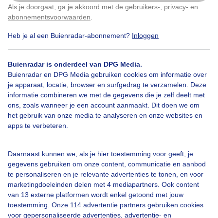
Als je doorgaat, ga je akkoord met de
gebruikers-
,
privacy-
en
Klik
hier
om dit aan te passen
Door: Gijs Bastianen
Gemaakt: 08-06-2026, 29x bekeken
abonnementsvoorwaarden
.
Heb je al een Buienradar-abonnement?
Inloggen
Zomer
Zon
Buienradar is onderdeel van DPG Media.
Buienradar en DPG Media gebruiken cookies om informatie over
je apparaat, locatie, browser en surfgedrag te verzamelen. Deze
informatie combineren we met de gegevens die je zelf deelt met
Bekijk slideshow
ons, zoals wanneer je een account aanmaakt. Dit doen we om
het gebruik van onze media te analyseren en onze websites en
apps te verbeteren.
Daarnaast kunnen we, als je hier toestemming voor geeft, je
Een moment geduld aub...
gegevens gebruiken om onze content, communicatie en aanbod
te personaliseren en je relevante advertenties te tonen, en voor
marketingdoeleinden delen met 4 mediapartners. Ook content
van 13 externe platformen wordt enkel getoond met jouw
toestemming. Onze 114 advertentie partners gebruiken cookies
voor gepersonaliseerde advertenties, advertentie- en