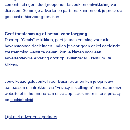
contentmetingen, doelgroepenonderzoek en ontwikkeling van
diensten. Sommige advertentie partners kunnen ook je precieze
Over Buienradar
geolocatie hiervoor gebruiken.
Bedrijfsgegevens
Geef toestemming of betaal voor toegang
Veelgestelde vragen
Door op "Gratis" te klikken, geef je toestemming voor alle
bovenstaande doeleinden. Indien je voor geen enkel doeleinde
Contact
toestemming wenst te geven, kun je kiezen voor een
advertentievrije ervaring door op “Buienradar Premium” te
Toegankelijkheid
klikken.
Gebruikersvoorwaarden
Adverteren
Jouw keuze geldt enkel voor Buienradar en kun je opnieuw
aanpassen of intrekken via “Privacy-instellingen” onderaan onze
Buienradar Team
website of in het menu van onze app. Lees meer in ons
privacy-
Privacy beleid
en
cookiebeleid
.
Cookie beleid
Lijst met advertentiepartners
Privacy instellingen
Gratis weerdata