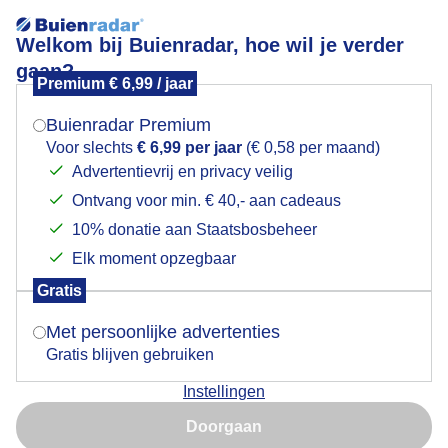
Welkom bij Buienradar, hoe wil je verder
gaan?
Premium € 6,99 / jaar
Mogen we je locatie gebruiken voor het
Lees meer.
weer?
Buienradar Premium
Toren van Landsberg.
Voor slechts
€ 6,99 per jaar
(€ 0,58 per maand)
Advertentievrij en privacy veilig
Ontvang voor min. € 40,- aan cadeaus
Indien je hier nog geen akkoord op hebt gegeven,
verschijnt er zo een pop-up uit je browser waarin
10% donatie aan Staatsbosbeheer
deze toestemming gevraagd wordt.
Elk moment opzegbaar
Gratis
Is goed, toon de popup
Met persoonlijke advertenties
Gratis blijven gebruiken
Instellingen
Nu niet, misschien later
Oude stad in zuid Duitsland. 27 C
Doorgaan
Gebruik je Safari en wil je niet elke dag deze pop-up zien?