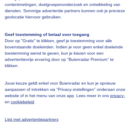
Bedrijfsgegevens
contentmetingen, doelgroepenonderzoek en ontwikkeling van
diensten. Sommige advertentie partners kunnen ook je precieze
Veelgestelde vragen
geolocatie hiervoor gebruiken.
Contact
Toegankelijkheid
Geef toestemming of betaal voor toegang
Door op "Gratis" te klikken, geef je toestemming voor alle
Gebruikersvoorwaarden
bovenstaande doeleinden. Indien je voor geen enkel doeleinde
Adverteren
toestemming wenst te geven, kun je kiezen voor een
advertentievrije ervaring door op “Buienradar Premium” te
Buienradar Team
klikken.
Privacy beleid
Cookie beleid
Jouw keuze geldt enkel voor Buienradar en kun je opnieuw
aanpassen of intrekken via “Privacy-instellingen” onderaan onze
Privacy instellingen
website of in het menu van onze app. Lees meer in ons
privacy-
en
cookiebeleid
.
Gratis weerdata
@BuienradarNL
Lijst met advertentiepartners
Buienradar