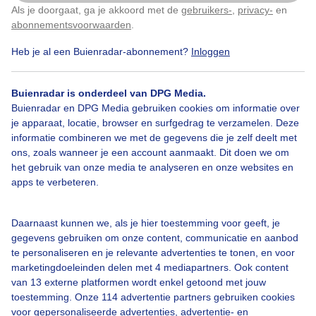
Als je doorgaat, ga je akkoord met de
gebruikers-
,
privacy-
en
Klik
hier
om dit aan te passen
abonnementsvoorwaarden
.
Heb je al een Buienradar-abonnement?
Inloggen
Bekijk slideshow
Buienradar is onderdeel van DPG Media.
Buienradar en DPG Media gebruiken cookies om informatie over
je apparaat, locatie, browser en surfgedrag te verzamelen. Deze
informatie combineren we met de gegevens die je zelf deelt met
ons, zoals wanneer je een account aanmaakt. Dit doen we om
het gebruik van onze media te analyseren en onze websites en
Een moment geduld aub...
apps te verbeteren.
Daarnaast kunnen we, als je hier toestemming voor geeft, je
gegevens gebruiken om onze content, communicatie en aanbod
te personaliseren en je relevante advertenties te tonen, en voor
marketingdoeleinden delen met 4 mediapartners. Ook content
Over Buienradar
van 13 externe platformen wordt enkel getoond met jouw
toestemming. Onze 114 advertentie partners gebruiken cookies
voor gepersonaliseerde advertenties, advertentie- en