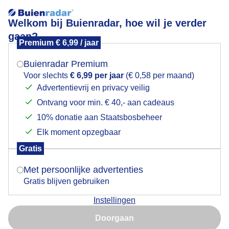
Welkom bij Buienradar, hoe wil je verder
gaan?
Premium € 6,99 / jaar
Mogen we je locatie gebruiken voor het
Stieren zoeken ook vandaag verkoeling (jonge
weer?
eendjes)
Buienradar Premium
Voor slechts
€ 6,99 per jaar
(€ 0,58 per maand)
Advertentievrij en privacy veilig
Ontvang voor min. € 40,- aan cadeaus
Indien je hier nog geen akkoord op hebt gegeven,
verschijnt er zo een pop-up uit je browser waarin
10% donatie aan Staatsbosbeheer
deze toestemming gevraagd wordt.
Elk moment opzegbaar
Gratis
Is goed, toon de popup
Met persoonlijke advertenties
Gratis blijven gebruiken
Instellingen
Nu niet, misschien later
Door: Arjan Pat
Gemaakt: 08-06-2026, 21x bekeken
Doorgaan
Gebruik je Safari en wil je niet elke dag deze pop-up zien?