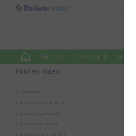
Mijn weer
Nederland
Wereld
Foto en video
A
Uitgelicht
Weerfoto van de week
Laatst toegevoegd
Best gewaardeerd
Populaire categorieën