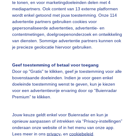
te tonen, en voor marketingdoeleinden delen met 4
mediapartners. Ook content van 13 externe platformen
omer
Zon
Wolken
wordt enkel getoond met jouw toestemming. Onze 114
advertentie partners gebruiken cookies voor
gepersonaliseerde advertenties, advertentie- en
ekijk slideshow
contentmetingen, doelgroepenonderzoek en ontwikkeling
van diensten. Sommige advertentie partners kunnen ook
je precieze geolocatie hiervoor gebruiken.
Geef toestemming of betaal voor toegang
Door op "Gratis" te klikken, geef je toestemming voor alle
Een moment geduld
bovenstaande doeleinden. Indien je voor geen enkel
doeleinde toestemming wenst te geven, kun je kiezen
voor een advertentievrije ervaring door op “Buienradar
Premium” te klikken.
uienradar
Mijn weer
Jouw keuze geldt enkel voor Buienradar en kun je
fsgegevens
De Bilt
opnieuw aanpassen of intrekken via “Privacy-instellingen”
stelde vragen
onderaan onze website of in het menu van onze app.
Lees meer in ons
privacy-
en
cookiebeleid
.
t