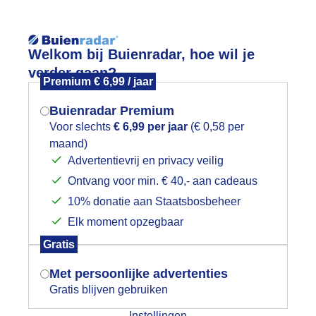
Reisinforma
Welkom bij Buienradar, hoe wil je
verder gaan?
Premium € 6,99 / jaar
Buienradar Premium
Voor slechts
€ 6,99 per jaar
(€ 0,58 per
wijd
Foto en video
Weerzine
maand)
Mogen we je locatie gebruiken voor
Advertentievrij en privacy veilig
het weer?
Zoeken in 
Ontvang voor min. € 40,- aan cadeaus
10% donatie aan Staatsbosbeheer
ardige dag vandaag
Elk moment opzegbaar
Indien je hier nog geen akkoord op hebt
Gratis
gegeven, verschijnt er zo een pop-up uit
je browser waarin deze toestemming
Met persoonlijke advertenties
gevraagd wordt.
Gratis blijven gebruiken
Instellingen