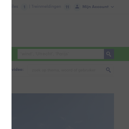
tie:
Files
| Treinmeldingen
Mijn Account
1
11
foto & video: