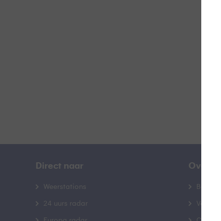
Z
B
Direct naar
Over B
Weerstations
Bedrij
24 uurs radar
Veelge
Europa radar
Contac