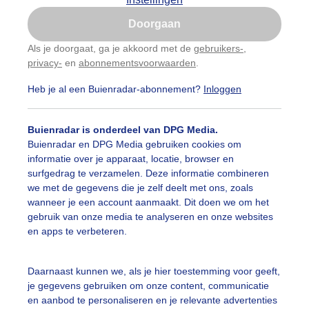
Is goed, toon de popup
Doorgaan
Nu niet, misschien later
Als je doorgaat, ga je akkoord met de
gebruikers-
,
privacy-
en
abonnementsvoorwaarden
.
Gebruik je Safari en wil je niet elke dag deze pop-up
zien?
Heb je al een Buienradar-abonnement?
Inloggen
Klik
hier
om dit aan te passen
Buienradar is onderdeel van DPG Media.
Buienradar en DPG Media gebruiken cookies om
informatie over je apparaat, locatie, browser en
surfgedrag te verzamelen. Deze informatie combineren
we met de gegevens die je zelf deelt met ons, zoals
wanneer je een account aanmaakt. Dit doen we om het
gebruik van onze media te analyseren en onze websites
en apps te verbeteren.
t vanochtend een enkele bui
Daarnaast kunnen we, als je hier toestemming voor geeft,
je gegevens gebruiken om onze content, communicatie
r: Jannes Wiersema
Gemaakt: 05-06-2026, 60x bekeken
en aanbod te personaliseren en je relevante advertenties