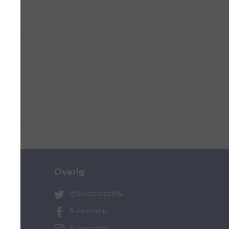
 aub...
Overig
@BuienradarNL
Buienradar
Buienradar