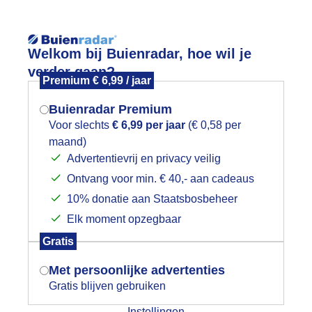
Reisinforma
Welkom bij Buienradar, hoe wil je
verder gaan?
Premium € 6,99 / jaar
Buienradar Premium
Voor slechts
€ 6,99 per jaar
(€ 0,58 per
wijd
Foto en video
Weerzine
maand)
Mogen we je locatie gebruiken voor
Advertentievrij en privacy veilig
het weer?
Zoeken in 
Ontvang voor min. € 40,- aan cadeaus
10% donatie aan Staatsbosbeheer
arijs vanaf de Sacre-Coeure zo'n kna
Elk moment opzegbaar
Indien je hier nog geen akkoord op hebt
Gratis
gegeven, verschijnt er zo een pop-up uit
je browser waarin deze toestemming
Met persoonlijke advertenties
gevraagd wordt.
Gratis blijven gebruiken
Instellingen