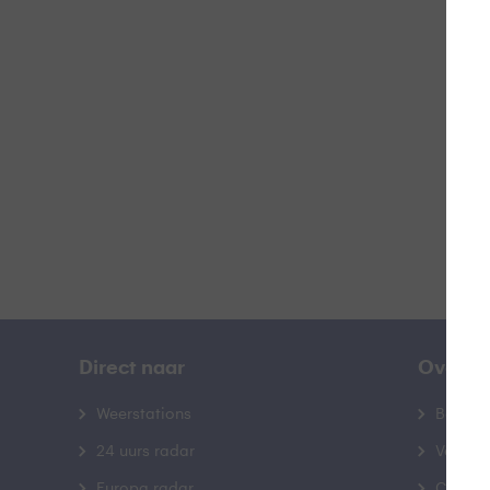
H
B
Direct naar
Over B
Weerstations
Bedrij
24 uurs radar
Veelge
Europa radar
Contac