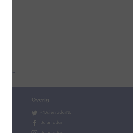
 aub...
Overig
@BuienradarNL
Buienradar
Buienradar