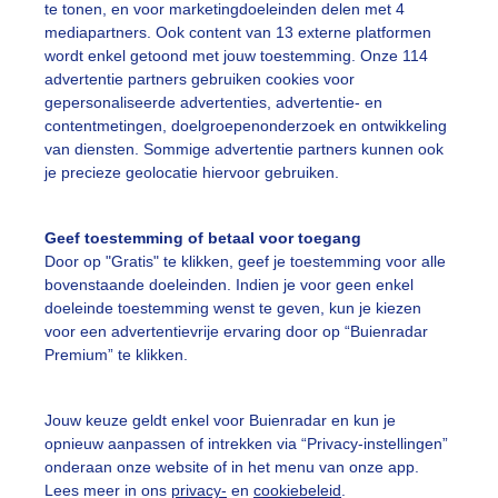
te tonen, en voor marketingdoeleinden delen met 4
mediapartners. Ook content van 13 externe platformen
eet
Zomer
Zon
wordt enkel getoond met jouw toestemming. Onze 114
advertentie partners gebruiken cookies voor
gepersonaliseerde advertenties, advertentie- en
ekijk slideshow
contentmetingen, doelgroepenonderzoek en ontwikkeling
van diensten. Sommige advertentie partners kunnen ook
je precieze geolocatie hiervoor gebruiken.
Geef toestemming of betaal voor toegang
Door op "Gratis" te klikken, geef je toestemming voor alle
Een moment geduld
bovenstaande doeleinden. Indien je voor geen enkel
doeleinde toestemming wenst te geven, kun je kiezen
voor een advertentievrije ervaring door op “Buienradar
Premium” te klikken.
uienradar
Mijn weer
Jouw keuze geldt enkel voor Buienradar en kun je
fsgegevens
De Bilt
opnieuw aanpassen of intrekken via “Privacy-instellingen”
stelde vragen
onderaan onze website of in het menu van onze app.
Lees meer in ons
privacy-
en
cookiebeleid
.
t