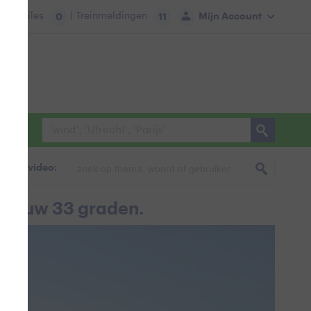
tie:
Files
| Treinmeldingen
Mijn Account
0
11
foto & video:
lblauw 33 graden.