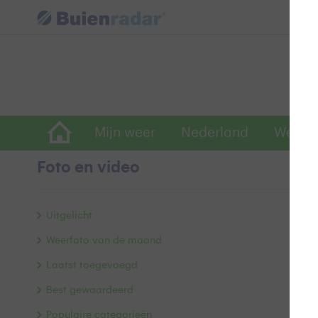
Mijn weer
Nederland
Wereld
Foto en video
P
Uitgelicht
Weerfoto van de maand
Laatst toegevoegd
Best gewaardeerd
Populaire categorieën