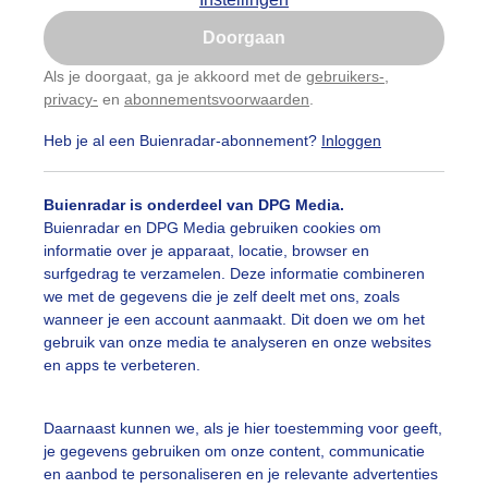
Is goed, toon de popup
Doorgaan
Nu niet, misschien later
Als je doorgaat, ga je akkoord met de
gebruikers-
,
privacy-
en
abonnementsvoorwaarden
.
Gebruik je Safari en wil je niet elke dag deze pop-up
zien?
Heb je al een Buienradar-abonnement?
Inloggen
Klik
hier
om dit aan te passen
Buienradar is onderdeel van DPG Media.
Buienradar en DPG Media gebruiken cookies om
informatie over je apparaat, locatie, browser en
surfgedrag te verzamelen. Deze informatie combineren
we met de gegevens die je zelf deelt met ons, zoals
wanneer je een account aanmaakt. Dit doen we om het
gebruik van onze media te analyseren en onze websites
en apps te verbeteren.
ijs vanaf de Sacre-Coeure zo'n knalblauw 33 graden.
Daarnaast kunnen we, als je hier toestemming voor geeft,
je gegevens gebruiken om onze content, communicatie
r: Marianne De Blauw-Ganzevles
Gemaakt: 24-05-2026, 50x bek
en aanbod te personaliseren en je relevante advertenties