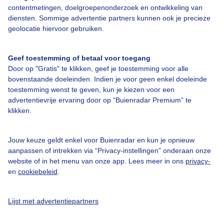
contentmetingen, doelgroepenonderzoek en ontwikkeling van
diensten. Sommige advertentie partners kunnen ook je precieze
Bedrijfsgegevens
geolocatie hiervoor gebruiken.
Veelgestelde vragen
Geef toestemming of betaal voor toegang
Contact
Door op "Gratis" te klikken, geef je toestemming voor alle
Toegankelijkheid
bovenstaande doeleinden. Indien je voor geen enkel doeleinde
toestemming wenst te geven, kun je kiezen voor een
Gebruikersvoorwaarden
advertentievrije ervaring door op “Buienradar Premium” te
klikken.
Adverteren
Buienradar Team
Jouw keuze geldt enkel voor Buienradar en kun je opnieuw
Privacy beleid
aanpassen of intrekken via “Privacy-instellingen” onderaan onze
website of in het menu van onze app. Lees meer in ons
privacy-
Cookie beleid
en
cookiebeleid
.
Privacy instellingen
Gratis weerdata
Lijst met advertentiepartners
@BuienradarNL