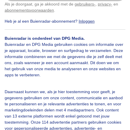
Als je doorgaat, ga je akkoord met de
gebruikers-
,
privacy-
en
Klik
hier
om dit aan te passen
abonnementsvoorwaarden
.
Heb je al een Buienradar-abonnement?
Inloggen
Lente
Zon
Wolken
Buienradar is onderdeel van DPG Media.
Buienradar en DPG Media gebruiken cookies om informatie over
Bekijk slideshow
je apparaat, locatie, browser en surfgedrag te verzamelen. Deze
informatie combineren we met de gegevens die je zelf deelt met
ons, zoals wanneer je een account aanmaakt. Dit doen we om
het gebruik van onze media te analyseren en onze websites en
apps te verbeteren.
Een moment geduld aub...
Daarnaast kunnen we, als je hier toestemming voor geeft, je
gegevens gebruiken om onze content, communicatie en aanbod
te personaliseren en je relevante advertenties te tonen, en voor
marketingdoeleinden delen met 4 mediapartners. Ook content
van 13 externe platformen wordt enkel getoond met jouw
toestemming. Onze 114 advertentie partners gebruiken cookies
voor gepersonaliseerde advertenties, advertentie- en
Over Buienradar