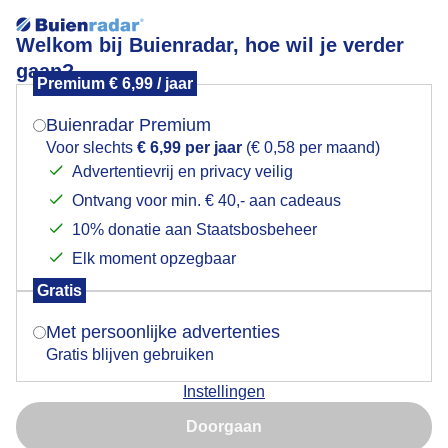
Welkom bij Buienradar, hoe wil je verder
gaan?
Premium € 6,99 / jaar
Mogen we je locatie gebruiken voor het
Redelijk weer
weer?
Buienradar Premium
Voor slechts
€ 6,99 per jaar
(€ 0,58 per maand)
Advertentievrij en privacy veilig
Ontvang voor min. € 40,- aan cadeaus
Indien je hier nog geen akkoord op hebt gegeven,
verschijnt er zo een pop-up uit je browser waarin
10% donatie aan Staatsbosbeheer
deze toestemming gevraagd wordt.
Elk moment opzegbaar
Gratis
Is goed, toon de popup
Met persoonlijke advertenties
Gratis blijven gebruiken
Redelijk weer
Instellingen
Nu niet, misschien later
Door: Peter Vermeulen
Gemaakt: 18-05-2026, 69x bekeken
Doorgaan
Gebruik je Safari en wil je niet elke dag deze pop-up zien?