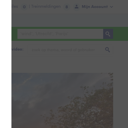
tie:
Files
| Treinmeldingen
Mijn Account
0
8
foto & video: