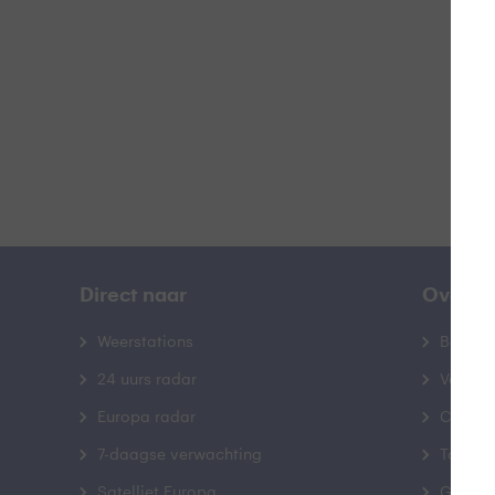
B
Direct naar
Over B
Weerstations
Bedrij
24 uurs radar
Veelge
Europa radar
Contac
7-daagse verwachting
Toegank
Satelliet Europa
Gebrui