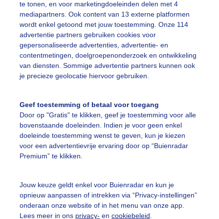
te tonen, en voor marketingdoeleinden delen met 4
mediapartners. Ook content van 13 externe platformen
ekijk slideshow
wordt enkel getoond met jouw toestemming. Onze 114
advertentie partners gebruiken cookies voor
gepersonaliseerde advertenties, advertentie- en
contentmetingen, doelgroepenonderzoek en ontwikkeling
van diensten. Sommige advertentie partners kunnen ook
je precieze geolocatie hiervoor gebruiken.
Een moment geduld
Geef toestemming of betaal voor toegang
Door op "Gratis" te klikken, geef je toestemming voor alle
bovenstaande doeleinden. Indien je voor geen enkel
uienradar
Mijn weer
doeleinde toestemming wenst te geven, kun je kiezen
voor een advertentievrije ervaring door op “Buienradar
fsgegevens
De Bilt
Premium” te klikken.
stelde vragen
Jouw keuze geldt enkel voor Buienradar en kun je
t
opnieuw aanpassen of intrekken via “Privacy-instellingen”
elijkheid
onderaan onze website of in het menu van onze app.
Lees meer in ons
privacy-
en
cookiebeleid
.
kersvoorwaarden