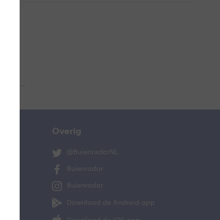
 aub...
Overig
@BuienradarNL
Buienradar
Buienradar
Download de Android app