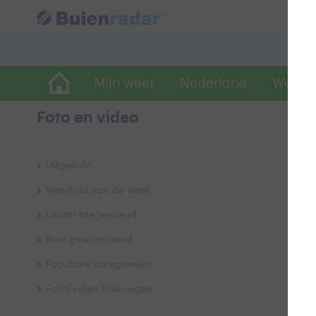
Mijn weer
Nederland
Wereld
Foto en video
M
Uitgelicht
Weerfoto van de week
Laatst toegevoegd
Best gewaardeerd
Populaire categorieën
Foto/video toevoegen