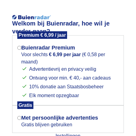
Reisinforma
Lees meer.
Welkom bij Buienradar, hoe wil je
verder gaan?
Premium € 6,99 / jaar
wijd
Foto en video
Weerzine
Buienradar Premium
Zoeken in 
Voor slechts
€ 6,99 per jaar
(€ 0,58 per
maand)
Mogen we je locatie gebruiken voor
ooie avond
Advertentievrij en privacy veilig
het weer?
Ontvang voor min. € 40,- aan cadeaus
10% donatie aan Staatsbosbeheer
Elk moment opzegbaar
Indien je hier nog geen akkoord op hebt
Gratis
gegeven, verschijnt er zo een pop-up uit
je browser waarin deze toestemming
Met persoonlijke advertenties
gevraagd wordt.
Gratis blijven gebruiken
Instellingen