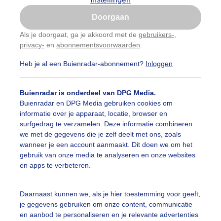
Is goed, toon de popup
Doorgaan
Nu niet, misschien later
Als je doorgaat, ga je akkoord met de
gebruikers-
,
privacy-
en
abonnementsvoorwaarden
.
Gebruik je Safari en wil je niet elke dag deze pop-up
zien?
Heb je al een Buienradar-abonnement?
Inloggen
Klik
hier
om dit aan te passen
Buienradar is onderdeel van DPG Media.
Buienradar en DPG Media gebruiken cookies om
informatie over je apparaat, locatie, browser en
surfgedrag te verzamelen. Deze informatie combineren
we met de gegevens die je zelf deelt met ons, zoals
wanneer je een account aanmaakt. Dit doen we om het
gebruik van onze media te analyseren en onze websites
oie avond
en apps te verbeteren.
r: Peter Vermeulen
Gemaakt: 10-05-2026, 50x bekeken
Daarnaast kunnen we, als je hier toestemming voor geeft,
ente
Wolken
Zonsondergang
je gegevens gebruiken om onze content, communicatie
en aanbod te personaliseren en je relevante advertenties