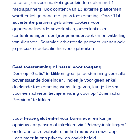
te tonen, en voor marketingdoeleinden delen met 4
mediapartners. Ook content van 13 externe platformen
wordt enkel getoond met jouw toestemming. Onze 114
advertentie partners gebruiken cookies voor
gepersonaliseerde advertenties, advertentie- en
Een moment geduld
contentmetingen, doelgroepenonderzoek en ontwikkeling
van diensten. Sommige advertentie partners kunnen ook
je precieze geolocatie hiervoor gebruiken.
uienradar
Mijn weer
Geef toestemming of betaal voor toegang
Door op "Gratis" te klikken, geef je toestemming voor alle
fsgegevens
De Bilt
bovenstaande doeleinden. Indien je voor geen enkel
stelde vragen
doeleinde toestemming wenst te geven, kun je kiezen
voor een advertentievrije ervaring door op “Buienradar
t
Premium” te klikken.
elijkheid
kersvoorwaarden
Jouw keuze geldt enkel voor Buienradar en kun je
opnieuw aanpassen of intrekken via “Privacy-instellingen”
eren
onderaan onze website of in het menu van onze app.
Lees meer in ons
privacy-
en
cookiebeleid
.
adar Team