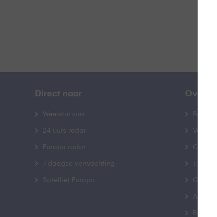
Direct naar
Over B
Weerstations
Bedrij
24 uurs radar
Veelge
Europa radar
Contac
7-daagse verwachting
Toegank
Satelliet Europa
Gebrui
Advert
Buienr