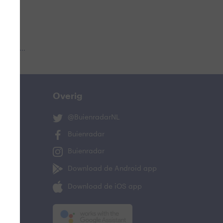
 aub...
Overig
@BuienradarNL
Buienradar
Buienradar
Download de Android app
Download de iOS app