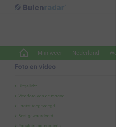
Mijn weer
Nederland
Wereld
Foto en video
F
Uitgelicht
Weerfoto van de maand
Laatst toegevoegd
Best gewaardeerd
Populaire categorieën