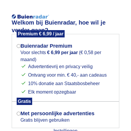
Reisinforma
Welkom bij Buienradar, hoe wil je
verder gaan?
Premium € 6,99 / jaar
Buienradar Premium
Voor slechts
€ 6,99 per jaar
(€ 0,58 per
wijd
Foto en video
Weerzine
maand)
Mogen we je locatie gebruiken voor
Advertentievrij en privacy veilig
het weer?
Zoeken in 
Ontvang voor min. € 40,- aan cadeaus
10% donatie aan Staatsbosbeheer
oto Schachen, Zwitserland
Elk moment opzegbaar
Indien je hier nog geen akkoord op hebt
Gratis
gegeven, verschijnt er zo een pop-up uit
je browser waarin deze toestemming
Met persoonlijke advertenties
gevraagd wordt.
Gratis blijven gebruiken
Instellingen