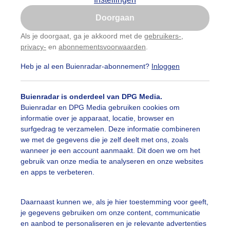
Is goed, toon de popup
Doorgaan
Nu niet, misschien later
Als je doorgaat, ga je akkoord met de
gebruikers-
,
privacy-
en
abonnementsvoorwaarden
.
Gebruik je Safari en wil je niet elke dag deze pop-up
zien?
Heb je al een Buienradar-abonnement?
Inloggen
Klik
hier
om dit aan te passen
Buienradar is onderdeel van DPG Media.
Buienradar en DPG Media gebruiken cookies om
informatie over je apparaat, locatie, browser en
surfgedrag te verzamelen. Deze informatie combineren
we met de gegevens die je zelf deelt met ons, zoals
wanneer je een account aanmaakt. Dit doen we om het
gebruik van onze media te analyseren en onze websites
r: public
Gemaakt: 10-05-2026, 53x bekeken
en apps te verbeteren.
Daarnaast kunnen we, als je hier toestemming voor geeft,
ekijk slideshow
je gegevens gebruiken om onze content, communicatie
en aanbod te personaliseren en je relevante advertenties