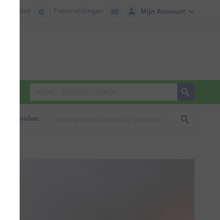
tie:
Files
| Treinmeldingen
Mijn Account
0
10
foto & video: