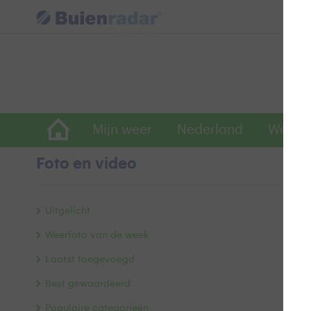
Mijn weer
Nederland
Wereld
Foto en video
w
Uitgelicht
Weerfoto van de week
Laatst toegevoegd
Best gewaardeerd
Populaire categorieën