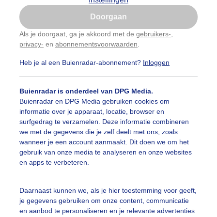
Is goed, toon de popup
Doorgaan
Nu niet, misschien later
Als je doorgaat, ga je akkoord met de
gebruikers-
,
privacy-
en
abonnementsvoorwaarden
.
Gebruik je Safari en wil je niet elke dag deze pop-up
zien?
Heb je al een Buienradar-abonnement?
Inloggen
Klik
hier
om dit aan te passen
Buienradar is onderdeel van DPG Media.
Buienradar en DPG Media gebruiken cookies om
informatie over je apparaat, locatie, browser en
surfgedrag te verzamelen. Deze informatie combineren
we met de gegevens die je zelf deelt met ons, zoals
wanneer je een account aanmaakt. Dit doen we om het
gebruik van onze media te analyseren en onze websites
en apps te verbeteren.
Daarnaast kunnen we, als je hier toestemming voor geeft,
je gegevens gebruiken om onze content, communicatie
en aanbod te personaliseren en je relevante advertenties