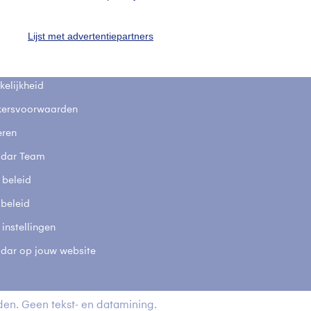
fsgegevens
De Bilt
Lijst met advertentiepartners
stelde vragen
t
elijkheid
kersvoorwaarden
eren
adar Team
 beleid
 beleid
 instellingen
adar op jouw website
en. Geen tekst- en datamining.