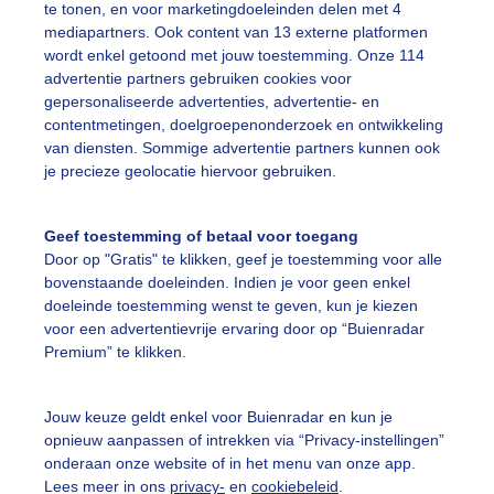
te tonen, en voor marketingdoeleinden delen met 4
mediapartners. Ook content van 13 externe platformen
wordt enkel getoond met jouw toestemming. Onze 114
advertentie partners gebruiken cookies voor
gepersonaliseerde advertenties, advertentie- en
contentmetingen, doelgroepenonderzoek en ontwikkeling
r: public
Gemaakt: 14-11-2025, 16x bekeken
van diensten. Sommige advertentie partners kunnen ook
je precieze geolocatie hiervoor gebruiken.
ekijk slideshow
Geef toestemming of betaal voor toegang
Door op "Gratis" te klikken, geef je toestemming voor alle
bovenstaande doeleinden. Indien je voor geen enkel
doeleinde toestemming wenst te geven, kun je kiezen
voor een advertentievrije ervaring door op “Buienradar
Premium” te klikken.
Een moment geduld
Jouw keuze geldt enkel voor Buienradar en kun je
opnieuw aanpassen of intrekken via “Privacy-instellingen”
onderaan onze website of in het menu van onze app.
uienradar
Mijn weer
Lees meer in ons
privacy-
en
cookiebeleid
.