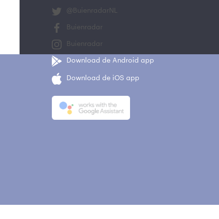
@BuienradarNL
Buienradar
Buienradar
Download de Android app
Download de iOS app