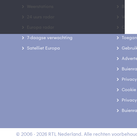
Weerstations
Bedrij
24 uurs radar
Veelge
Europa radar
Contac
7-daagse verwachting
Toegank
Satelliet Europa
Gebrui
Advert
Buienr
Privacy
Cookie
Privacy
Buienr
© 2006 - 2026 RTL Nederland. Alle rechten voorbehoud