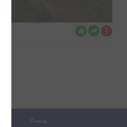
 aub...
Overig