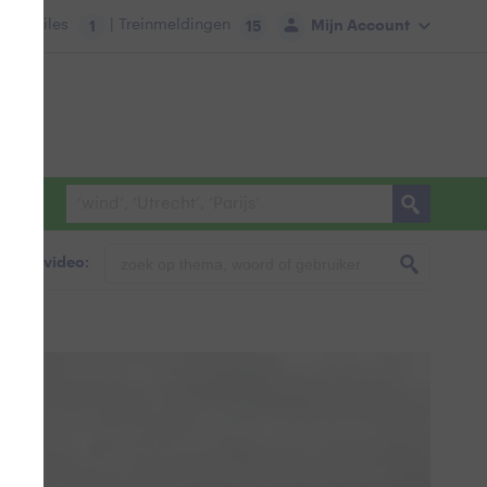
tie:
Files
| Treinmeldingen
Mijn Account
1
15
foto & video: