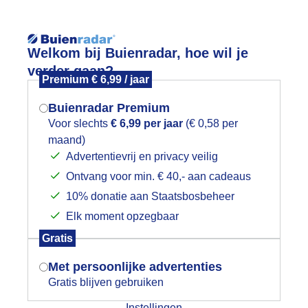
Reisinforma
Welkom bij Buienradar, hoe wil je
verder gaan?
Premium € 6,99 / jaar
Buienradar Premium
Voor slechts
€ 6,99 per jaar
(€ 0,58 per
wijd
Foto en video
Weerzine
maand)
Mogen we je locatie gebruiken voor
Advertentievrij en privacy veilig
het weer?
Zoeken in 
Ontvang voor min. € 40,- aan cadeaus
10% donatie aan Staatsbosbeheer
eerfoto's Vlissingen 14-11-2025
Elk moment opzegbaar
Indien je hier nog geen akkoord op hebt
Gratis
gegeven, verschijnt er zo een pop-up uit
je browser waarin deze toestemming
Met persoonlijke advertenties
gevraagd wordt.
Gratis blijven gebruiken
Instellingen