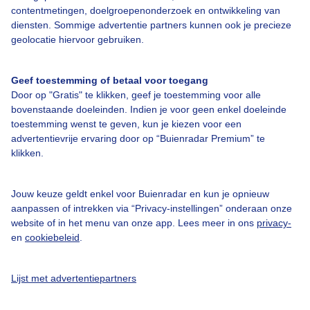
contentmetingen, doelgroepenonderzoek en ontwikkeling van
diensten. Sommige advertentie partners kunnen ook je precieze
Over Buienradar
geolocatie hiervoor gebruiken.
Bedrijfsgegevens
Geef toestemming of betaal voor toegang
Door op "Gratis" te klikken, geef je toestemming voor alle
Veelgestelde vragen
bovenstaande doeleinden. Indien je voor geen enkel doeleinde
Contact
toestemming wenst te geven, kun je kiezen voor een
advertentievrije ervaring door op “Buienradar Premium” te
Toegankelijkheid
klikken.
Gebruikersvoorwaarden
Jouw keuze geldt enkel voor Buienradar en kun je opnieuw
Adverteren
aanpassen of intrekken via “Privacy-instellingen” onderaan onze
Buienradar Team
website of in het menu van onze app. Lees meer in ons
privacy-
en
cookiebeleid
.
Privacy beleid
Cookie beleid
Lijst met advertentiepartners
Privacy instellingen