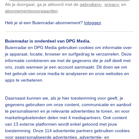
Als je doorgaat, ga je akkoord met de
gebruikers-
,
privacy-
en
Klik
hier
om dit aan te passen
abonnementsvoorwaarden
.
Heb je al een Buienradar-abonnement?
Inloggen
Door: public
Gemaakt: 12-11-2025, 12x bekeken
Buienradar is onderdeel van DPG Media.
Buienradar en DPG Media gebruiken cookies om informatie over
je apparaat, locatie, browser en surfgedrag te verzamelen. Deze
informatie combineren we met de gegevens die je zelf deelt met
Bekijk slideshow
ons, zoals wanneer je een account aanmaakt. Dit doen we om
het gebruik van onze media te analyseren en onze websites en
apps te verbeteren.
Daarnaast kunnen we, als je hier toestemming voor geeft, je
gegevens gebruiken om onze content, communicatie en aanbod
Een moment geduld aub...
te personaliseren en je relevante advertenties te tonen, en voor
marketingdoeleinden delen met 4 mediapartners. Ook content
van 13 externe platformen wordt enkel getoond met jouw
toestemming. Onze 114 advertentie partners gebruiken cookies
voor gepersonaliseerde advertenties, advertentie- en