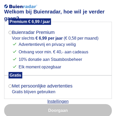
Welkom bij Buienradar, hoe wil je verder
gaan?
Premium € 6,99 / jaar
Mogen we je locatie gebruiken voor het
Lees meer.
weer?
Buienradar Premium
Mooie zonsopkomst
Voor slechts
€ 6,99 per jaar
(€ 0,58 per maand)
Advertentievrij en privacy veilig
Ontvang voor min. € 40,- aan cadeaus
Indien je hier nog geen akkoord op hebt gegeven,
verschijnt er zo een pop-up uit je browser waarin
10% donatie aan Staatsbosbeheer
deze toestemming gevraagd wordt.
Elk moment opzegbaar
Gratis
Is goed, toon de popup
Met persoonlijke advertenties
Gratis blijven gebruiken
Instellingen
Nu niet, misschien later
Doorgaan
Gebruik je Safari en wil je niet elke dag deze pop-up zien?