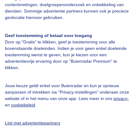
Over Buienradar
contentmetingen, doelgroepenonderzoek en ontwikkeling van
diensten. Sommige advertentie partners kunnen ook je precieze
geolocatie hiervoor gebruiken.
Bedrijfsgegevens
Veelgestelde vragen
Geef toestemming of betaal voor toegang
Door op "Gratis" te klikken, geef je toestemming voor alle
Contact
bovenstaande doeleinden. Indien je voor geen enkel doeleinde
Toegankelijkheid
toestemming wenst te geven, kun je kiezen voor een
advertentievrije ervaring door op “Buienradar Premium” te
Gebruikersvoorwaarden
klikken.
Adverteren
Buienradar Team
Jouw keuze geldt enkel voor Buienradar en kun je opnieuw
aanpassen of intrekken via “Privacy-instellingen” onderaan onze
Privacy beleid
website of in het menu van onze app. Lees meer in ons
privacy-
en
cookiebeleid
.
Cookie beleid
Privacy instellingen
Lijst met advertentiepartners
Gratis weerdata