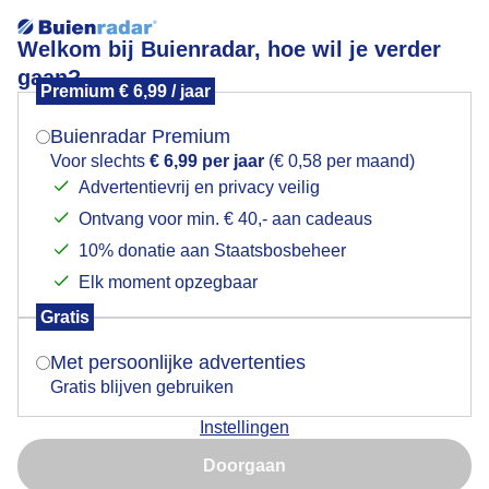
Welkom bij Buienradar, hoe wil je verder
gaan?
Premium € 6,99 / jaar
Mogen we je locatie gebruiken voor het
Mooie bewolking boven de Groninger landerijen
weer?
vanmiddag
Buienradar Premium
Voor slechts
€ 6,99 per jaar
(€ 0,58 per maand)
Advertentievrij en privacy veilig
Ontvang voor min. € 40,- aan cadeaus
Indien je hier nog geen akkoord op hebt gegeven,
verschijnt er zo een pop-up uit je browser waarin
10% donatie aan Staatsbosbeheer
deze toestemming gevraagd wordt.
Elk moment opzegbaar
Gratis
Is goed, toon de popup
Met persoonlijke advertenties
Ook later op de middag nog steeds mooie wolken met
Gratis blijven gebruiken
een kleurende gloed er onder boven de Groninger
Instellingen
landerijen
Nu niet, misschien later
Doorgaan
Door: Arnout Bolt
Gemaakt: 12-11-2025, 75x bekeken
Gebruik je Safari en wil je niet elke dag deze pop-up zien?