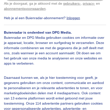
Als je doorgaat, ga je akkoord met de
gebruikers-
,
privacy-
en
Klik
hier
om dit aan te passen
abonnementsvoorwaarden
.
Heb je al een Buienradar-abonnement?
Inloggen
#bewolking
#bewolkt
Wolken
Buienradar is onderdeel van DPG Media.
Buienradar en DPG Media gebruiken cookies om informatie over
je apparaat, locatie, browser en surfgedrag te verzamelen. Deze
Bekijk slideshow
informatie combineren we met de gegevens die je zelf deelt met
ons, zoals wanneer je een account aanmaakt. Dit doen we om
het gebruik van onze media te analyseren en onze websites en
apps te verbeteren.
Een moment geduld aub...
Daarnaast kunnen we, als je hier toestemming voor geeft, je
gegevens gebruiken om onze content, communicatie en aanbod
te personaliseren en je relevante advertenties te tonen, en voor
marketingdoeleinden delen met 4 mediapartners. Ook content
van 13 externe platformen wordt enkel getoond met jouw
toestemming. Onze 114 advertentie partners gebruiken cookies
voor gepersonaliseerde advertenties, advertentie- en