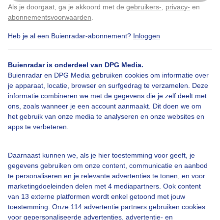
Als je doorgaat, ga je akkoord met de
gebruikers-
,
privacy-
en
Klik
hier
om dit aan te passen
abonnementsvoorwaarden
.
Heb je al een Buienradar-abonnement?
Inloggen
Herfst
Zon
Wolken
Buienradar is onderdeel van DPG Media.
Buienradar en DPG Media gebruiken cookies om informatie over
Bekijk slideshow
je apparaat, locatie, browser en surfgedrag te verzamelen. Deze
informatie combineren we met de gegevens die je zelf deelt met
ons, zoals wanneer je een account aanmaakt. Dit doen we om
het gebruik van onze media te analyseren en onze websites en
apps te verbeteren.
Een moment geduld aub...
Daarnaast kunnen we, als je hier toestemming voor geeft, je
gegevens gebruiken om onze content, communicatie en aanbod
te personaliseren en je relevante advertenties te tonen, en voor
marketingdoeleinden delen met 4 mediapartners. Ook content
van 13 externe platformen wordt enkel getoond met jouw
toestemming. Onze 114 advertentie partners gebruiken cookies
voor gepersonaliseerde advertenties, advertentie- en
Over Buienradar