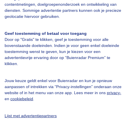
contentmetingen, doelgroepenonderzoek en ontwikkeling van
diensten. Sommige advertentie partners kunnen ook je precieze
Bedrijfsgegevens
geolocatie hiervoor gebruiken.
Veelgestelde vragen
Geef toestemming of betaal voor toegang
Contact
Door op "Gratis" te klikken, geef je toestemming voor alle
Toegankelijkheid
bovenstaande doeleinden. Indien je voor geen enkel doeleinde
toestemming wenst te geven, kun je kiezen voor een
Gebruikersvoorwaarden
advertentievrije ervaring door op “Buienradar Premium” te
klikken.
Adverteren
Buienradar Team
Jouw keuze geldt enkel voor Buienradar en kun je opnieuw
Privacy beleid
aanpassen of intrekken via “Privacy-instellingen” onderaan onze
website of in het menu van onze app. Lees meer in ons
privacy-
Cookie beleid
en
cookiebeleid
.
Privacy instellingen
Gratis weerdata
Lijst met advertentiepartners
@BuienradarNL