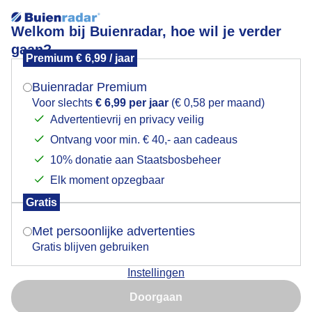
Welkom bij Buienradar, hoe wil je verder
gaan?
Premium € 6,99 / jaar
Mogen we je locatie gebruiken voor het
Mooie lucht vanmiddag half 2
weer?
Buienradar Premium
Voor slechts
€ 6,99 per jaar
(€ 0,58 per maand)
Advertentievrij en privacy veilig
Ontvang voor min. € 40,- aan cadeaus
Indien je hier nog geen akkoord op hebt gegeven,
verschijnt er zo een pop-up uit je browser waarin
10% donatie aan Staatsbosbeheer
deze toestemming gevraagd wordt.
Elk moment opzegbaar
Gratis
Is goed, toon de popup
Met persoonlijke advertenties
Gratis blijven gebruiken
Mooie lucht vanmiddag half 2
Instellingen
Nu niet, misschien later
Door: Sjef Kenniphaas
Gemaakt: 12-11-2025, 26x bekeken
Doorgaan
Gebruik je Safari en wil je niet elke dag deze pop-up zien?