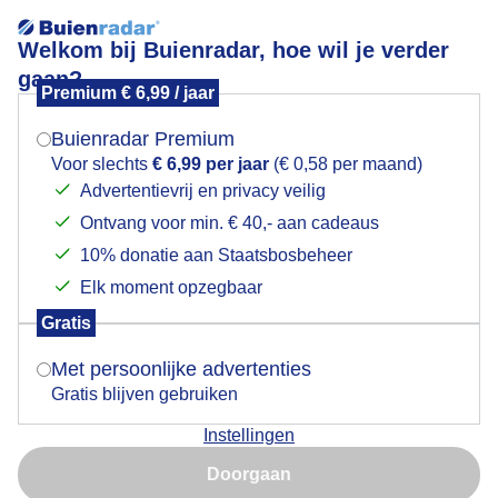
Welkom bij Buienradar, hoe wil je verder
gaan?
Premium € 6,99 / jaar
Mogen we je locatie gebruiken voor het
Zonnig met (sluier) bewolking
weer?
Buienradar Premium
Voor slechts
€ 6,99 per jaar
(€ 0,58 per maand)
Advertentievrij en privacy veilig
Ontvang voor min. € 40,- aan cadeaus
Indien je hier nog geen akkoord op hebt gegeven,
verschijnt er zo een pop-up uit je browser waarin
10% donatie aan Staatsbosbeheer
deze toestemming gevraagd wordt.
Elk moment opzegbaar
Gratis
Is goed, toon de popup
Met persoonlijke advertenties
Gratis blijven gebruiken
Een mooi zonnige maar nog frisse ochtend met
Instellingen
blauwe luchten en (sluier) bewolking
Nu niet, misschien later
Doorgaan
Door: Toon Boons
Gemaakt: 12-11-2025, 38x bekeken
Gebruik je Safari en wil je niet elke dag deze pop-up zien?