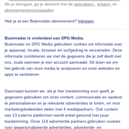
Als je doorgaat, ga je akkoord met de
gebruikers-
,
privacy-
en
Klik
hier
om dit aan te passen
abonnementsvoorwaarden
.
Heb je al een Buienradar-abonnement?
Inloggen
Sluierbewolking
Zon
Wolken
Buienradar is onderdeel van DPG Media.
Buienradar en DPG Media gebruiken cookies om informatie over
je apparaat, locatie, browser en surfgedrag te verzamelen. Deze
Bekijk slideshow
informatie combineren we met de gegevens die je zelf deelt met
ons, zoals wanneer je een account aanmaakt. Dit doen we om
het gebruik van onze media te analyseren en onze websites en
apps te verbeteren.
Een moment geduld aub...
Daarnaast kunnen we, als je hier toestemming voor geeft, je
gegevens gebruiken om onze content, communicatie en aanbod
te personaliseren en je relevante advertenties te tonen, en voor
marketingdoeleinden delen met 4 mediapartners. Ook content
van 13 externe platformen wordt enkel getoond met jouw
toestemming. Onze 114 advertentie partners gebruiken cookies
voor gepersonaliseerde advertenties, advertentie- en