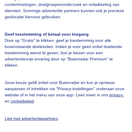
Over Buienradar
contentmetingen, doelgroepenonderzoek en ontwikkeling van
diensten. Sommige advertentie partners kunnen ook je precieze
geolocatie hiervoor gebruiken.
Bedrijfsgegevens
Veelgestelde vragen
Geef toestemming of betaal voor toegang
Door op "Gratis" te klikken, geef je toestemming voor alle
Contact
bovenstaande doeleinden. Indien je voor geen enkel doeleinde
Toegankelijkheid
toestemming wenst te geven, kun je kiezen voor een
advertentievrije ervaring door op “Buienradar Premium” te
Gebruikersvoorwaarden
klikken.
Adverteren
Buienradar Team
Jouw keuze geldt enkel voor Buienradar en kun je opnieuw
aanpassen of intrekken via “Privacy-instellingen” onderaan onze
Privacy beleid
website of in het menu van onze app. Lees meer in ons
privacy-
en
cookiebeleid
.
Cookie beleid
Privacy instellingen
Lijst met advertentiepartners
Gratis weerdata