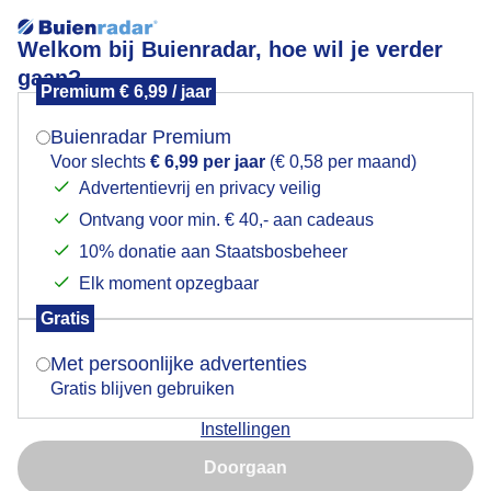
Welkom bij Buienradar, hoe wil je verder
gaan?
Premium € 6,99 / jaar
Mogen we je locatie gebruiken voor het
schitterend herfstweer
weer?
Buienradar Premium
Voor slechts
€ 6,99 per jaar
(€ 0,58 per maand)
Advertentievrij en privacy veilig
Ontvang voor min. € 40,- aan cadeaus
Indien je hier nog geen akkoord op hebt gegeven,
verschijnt er zo een pop-up uit je browser waarin
10% donatie aan Staatsbosbeheer
deze toestemming gevraagd wordt.
Elk moment opzegbaar
Gratis
Is goed, toon de popup
Met persoonlijke advertenties
Gratis blijven gebruiken
schitterend herfstweer vanochtend met volop zon en
Instellingen
een paar vegen sluierbewolking
Nu niet, misschien later
Doorgaan
Door: ben Saanen
Gemaakt: 12-11-2025, 29x bekeken
Gebruik je Safari en wil je niet elke dag deze pop-up zien?