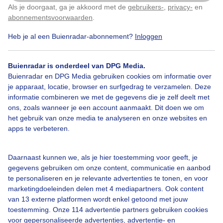
Als je doorgaat, ga je akkoord met de
gebruikers-
,
privacy-
en
Klik
hier
om dit aan te passen
abonnementsvoorwaarden
.
Heb je al een Buienradar-abonnement?
Inloggen
Herfst
Zon
Wolken
Buienradar is onderdeel van DPG Media.
Buienradar en DPG Media gebruiken cookies om informatie over
je apparaat, locatie, browser en surfgedrag te verzamelen. Deze
Bekijk slideshow
informatie combineren we met de gegevens die je zelf deelt met
ons, zoals wanneer je een account aanmaakt. Dit doen we om
het gebruik van onze media te analyseren en onze websites en
apps te verbeteren.
Een moment geduld aub...
Daarnaast kunnen we, als je hier toestemming voor geeft, je
gegevens gebruiken om onze content, communicatie en aanbod
te personaliseren en je relevante advertenties te tonen, en voor
marketingdoeleinden delen met 4 mediapartners. Ook content
van 13 externe platformen wordt enkel getoond met jouw
toestemming. Onze 114 advertentie partners gebruiken cookies
voor gepersonaliseerde advertenties, advertentie- en