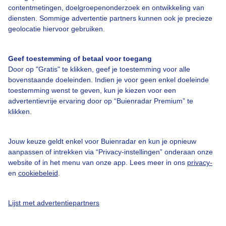
Over Buienradar
contentmetingen, doelgroepenonderzoek en ontwikkeling van
diensten. Sommige advertentie partners kunnen ook je precieze
geolocatie hiervoor gebruiken.
Bedrijfsgegevens
Veelgestelde vragen
Geef toestemming of betaal voor toegang
Door op "Gratis" te klikken, geef je toestemming voor alle
Contact
bovenstaande doeleinden. Indien je voor geen enkel doeleinde
Toegankelijkheid
toestemming wenst te geven, kun je kiezen voor een
advertentievrije ervaring door op “Buienradar Premium” te
Gebruikersvoorwaarden
klikken.
Adverteren
Buienradar Team
Jouw keuze geldt enkel voor Buienradar en kun je opnieuw
aanpassen of intrekken via “Privacy-instellingen” onderaan onze
Privacy beleid
website of in het menu van onze app. Lees meer in ons
privacy-
en
cookiebeleid
.
Cookie beleid
Privacy instellingen
Lijst met advertentiepartners
Gratis weerdata