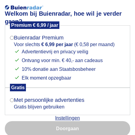
Welkom bij Buienradar, hoe wil je verder
gaan?
Premium € 6,99 / jaar
Mogen we je locatie gebruiken voor het
ZON EN ZEE
weer?
Buienradar Premium
Voor slechts
€ 6,99 per jaar
(€ 0,58 per maand)
Advertentievrij en privacy veilig
Ontvang voor min. € 40,- aan cadeaus
Indien je hier nog geen akkoord op hebt gegeven,
verschijnt er zo een pop-up uit je browser waarin
10% donatie aan Staatsbosbeheer
deze toestemming gevraagd wordt.
Elk moment opzegbaar
Gratis
Is goed, toon de popup
Met persoonlijke advertenties
Gratis blijven gebruiken
Instellingen
Nu niet, misschien later
Door: Els Bax
Gemaakt: 11-11-2025, 29x bekeken
Doorgaan
Gebruik je Safari en wil je niet elke dag deze pop-up zien?