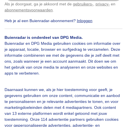
Als je doorgaat, ga je akkoord met de
gebruikers-
,
privacy-
en
Klik
hier
om dit aan te passen
abonnementsvoorwaarden
.
Heb je al een Buienradar-abonnement?
Inloggen
Bekijk slideshow
Buienradar is onderdeel van DPG Media.
Buienradar en DPG Media gebruiken cookies om informatie over
je apparaat, locatie, browser en surfgedrag te verzamelen. Deze
informatie combineren we met de gegevens die je zelf deelt met
ons, zoals wanneer je een account aanmaakt. Dit doen we om
Een moment geduld aub...
het gebruik van onze media te analyseren en onze websites en
apps te verbeteren.
Daarnaast kunnen we, als je hier toestemming voor geeft, je
gegevens gebruiken om onze content, communicatie en aanbod
te personaliseren en je relevante advertenties te tonen, en voor
Over Buienradar
marketingdoeleinden delen met 4 mediapartners. Ook content
van 13 externe platformen wordt enkel getoond met jouw
toestemming. Onze 114 advertentie partners gebruiken cookies
Bedrijfsgegevens
voor gepersonaliseerde advertenties, advertentie- en