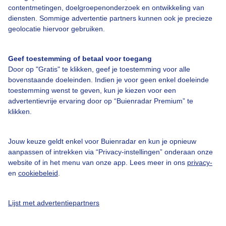
contentmetingen, doelgroepenonderzoek en ontwikkeling van
Veelgestelde vragen
diensten. Sommige advertentie partners kunnen ook je precieze
Contact
geolocatie hiervoor gebruiken.
Toegankelijkheid
Geef toestemming of betaal voor toegang
Gebruikersvoorwaarden
Door op "Gratis" te klikken, geef je toestemming voor alle
Adverteren
bovenstaande doeleinden. Indien je voor geen enkel doeleinde
toestemming wenst te geven, kun je kiezen voor een
Buienradar Team
advertentievrije ervaring door op “Buienradar Premium” te
klikken.
Privacy beleid
Cookie beleid
Jouw keuze geldt enkel voor Buienradar en kun je opnieuw
Privacy instellingen
aanpassen of intrekken via “Privacy-instellingen” onderaan onze
website of in het menu van onze app. Lees meer in ons
privacy-
Gratis weerdata
en
cookiebeleid
.
@BuienradarNL
Lijst met advertentiepartners
Buienradar
Buienradar