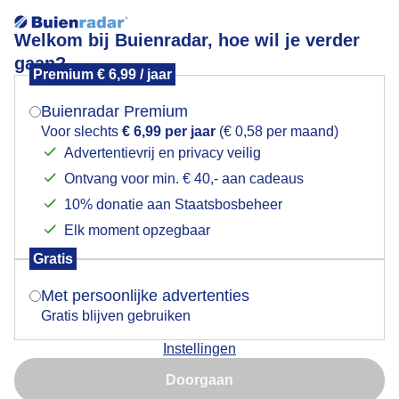
Welkom bij Buienradar, hoe wil je verder
gaan?
Premium € 6,99 / jaar
Mogen we je locatie gebruiken voor het
Grijs in Haarlem vandaag
weer?
Buienradar Premium
Voor slechts
€ 6,99 per jaar
(€ 0,58 per maand)
Advertentievrij en privacy veilig
Ontvang voor min. € 40,- aan cadeaus
Indien je hier nog geen akkoord op hebt gegeven,
verschijnt er zo een pop-up uit je browser waarin
10% donatie aan Staatsbosbeheer
deze toestemming gevraagd wordt.
Elk moment opzegbaar
Gratis
Is goed, toon de popup
Met persoonlijke advertenties
Grijs in Haarlem vandaag
Gratis blijven gebruiken
Door: Jos Hendriks
Gemaakt: 10-11-2025, 77x bekeken
Instellingen
Nu niet, misschien later
Doorgaan
Gebruik je Safari en wil je niet elke dag deze pop-up zien?