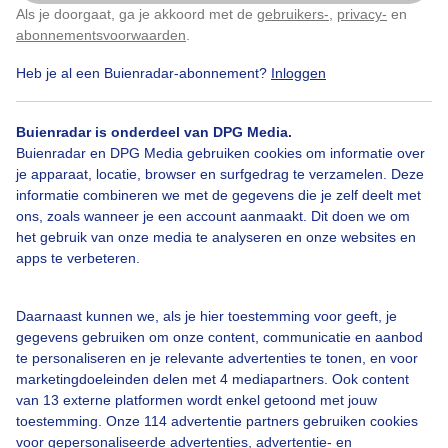
Als je doorgaat, ga je akkoord met de
gebruikers-
,
privacy-
en
Klik
hier
om dit aan te passen
Grijs
Herfst
Wolken
abonnementsvoorwaarden
.
Heb je al een Buienradar-abonnement?
Inloggen
Bekijk slideshow
Buienradar is onderdeel van DPG Media.
Buienradar en DPG Media gebruiken cookies om informatie over
je apparaat, locatie, browser en surfgedrag te verzamelen. Deze
informatie combineren we met de gegevens die je zelf deelt met
ons, zoals wanneer je een account aanmaakt. Dit doen we om
het gebruik van onze media te analyseren en onze websites en
Een moment geduld aub...
apps te verbeteren.
Daarnaast kunnen we, als je hier toestemming voor geeft, je
gegevens gebruiken om onze content, communicatie en aanbod
te personaliseren en je relevante advertenties te tonen, en voor
marketingdoeleinden delen met 4 mediapartners. Ook content
van 13 externe platformen wordt enkel getoond met jouw
Over Buienradar
toestemming. Onze 114 advertentie partners gebruiken cookies
voor gepersonaliseerde advertenties, advertentie- en