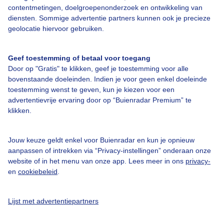
Bedrijfsgegevens
contentmetingen, doelgroepenonderzoek en ontwikkeling van
diensten. Sommige advertentie partners kunnen ook je precieze
Veelgestelde vragen
geolocatie hiervoor gebruiken.
Contact
Toegankelijkheid
Geef toestemming of betaal voor toegang
Door op "Gratis" te klikken, geef je toestemming voor alle
Gebruikersvoorwaarden
bovenstaande doeleinden. Indien je voor geen enkel doeleinde
toestemming wenst te geven, kun je kiezen voor een
Adverteren
advertentievrije ervaring door op “Buienradar Premium” te
Buienradar Team
klikken.
Privacy beleid
Jouw keuze geldt enkel voor Buienradar en kun je opnieuw
Cookie beleid
aanpassen of intrekken via “Privacy-instellingen” onderaan onze
Privacy instellingen
website of in het menu van onze app. Lees meer in ons
privacy-
en
cookiebeleid
.
Gratis weerdata
@BuienradarNL
Lijst met advertentiepartners
Buienradar