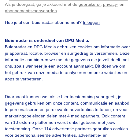
Als je doorgaat, ga je akkoord met de
gebruikers-
,
privacy-
en
Klik
hier
om dit aan te passen
abonnementsvoorwaarden
.
Heb je al een Buienradar-abonnement?
Inloggen
Wolken
Wind
Dieren
Buienradar is onderdeel van DPG Media.
Buienradar en DPG Media gebruiken cookies om informatie over
je apparaat, locatie, browser en surfgedrag te verzamelen. Deze
Bekijk slideshow
informatie combineren we met de gegevens die je zelf deelt met
ons, zoals wanneer je een account aanmaakt. Dit doen we om
het gebruik van onze media te analyseren en onze websites en
apps te verbeteren.
Een moment geduld aub...
Daarnaast kunnen we, als je hier toestemming voor geeft, je
gegevens gebruiken om onze content, communicatie en aanbod
te personaliseren en je relevante advertenties te tonen, en voor
marketingdoeleinden delen met 4 mediapartners. Ook content
van 13 externe platformen wordt enkel getoond met jouw
toestemming. Onze 114 advertentie partners gebruiken cookies
voor gepersonaliseerde advertenties, advertentie- en