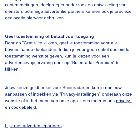
Over Buienradar
contentmetingen, doelgroepenonderzoek en ontwikkeling van
diensten. Sommige advertentie partners kunnen ook je precieze
geolocatie hiervoor gebruiken.
Bedrijfsgegevens
Veelgestelde vragen
Geef toestemming of betaal voor toegang
Door op "Gratis" te klikken, geef je toestemming voor alle
Contact
bovenstaande doeleinden. Indien je voor geen enkel doeleinde
Toegankelijkheid
toestemming wenst te geven, kun je kiezen voor een
advertentievrije ervaring door op “Buienradar Premium” te
Gebruikersvoorwaarden
klikken.
Adverteren
Buienradar Team
Jouw keuze geldt enkel voor Buienradar en kun je opnieuw
aanpassen of intrekken via “Privacy-instellingen” onderaan onze
Privacy beleid
website of in het menu van onze app. Lees meer in ons
privacy-
en
cookiebeleid
.
Cookie beleid
Privacy instellingen
Lijst met advertentiepartners
Gratis weerdata