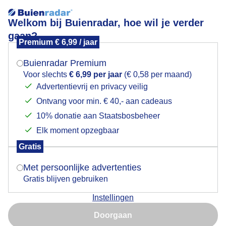
Welkom bij Buienradar, hoe wil je verder
gaan?
Premium € 6,99 / jaar
Mogen we je locatie gebruiken voor het
Grijze ochtend op Texel
weer?
Buienradar Premium
Voor slechts
€ 6,99 per jaar
(€ 0,58 per maand)
Advertentievrij en privacy veilig
Ontvang voor min. € 40,- aan cadeaus
Indien je hier nog geen akkoord op hebt gegeven,
verschijnt er zo een pop-up uit je browser waarin
10% donatie aan Staatsbosbeheer
deze toestemming gevraagd wordt.
Elk moment opzegbaar
Gratis
Is goed, toon de popup
Met persoonlijke advertenties
Gratis blijven gebruiken
Grijze maandagochtend op Texel dichtbij de
Instellingen
Cocksdorp in de Eierlandse polder.
Nu niet, misschien later
Doorgaan
Door: Frans Alderse Baas
Gemaakt: 10-11-2025, 31x bekeken
Gebruik je Safari en wil je niet elke dag deze pop-up zien?