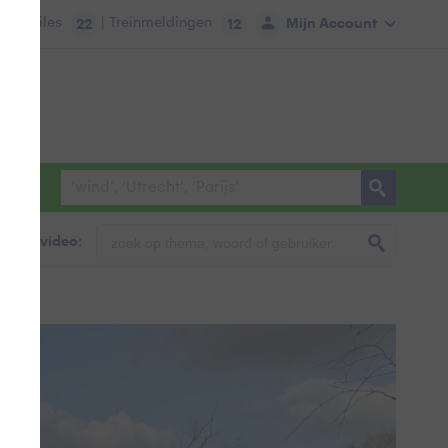
tie:
Files
| Treinmeldingen
Mijn Account
22
12
foto & video: