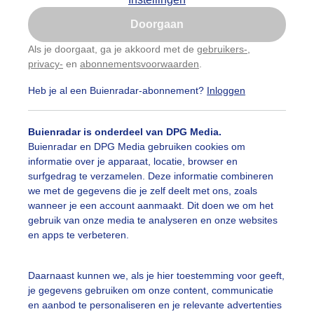
Is goed, toon de popup
Doorgaan
Nu niet, misschien later
Als je doorgaat, ga je akkoord met de
gebruikers-
,
privacy-
en
abonnementsvoorwaarden
.
Gebruik je Safari en wil je niet elke dag deze pop-up
zien?
Heb je al een Buienradar-abonnement?
Inloggen
Klik
hier
om dit aan te passen
Buienradar is onderdeel van DPG Media.
Buienradar en DPG Media gebruiken cookies om
informatie over je apparaat, locatie, browser en
surfgedrag te verzamelen. Deze informatie combineren
we met de gegevens die je zelf deelt met ons, zoals
wanneer je een account aanmaakt. Dit doen we om het
gebruik van onze media te analyseren en onze websites
en apps te verbeteren.
lfbewolkt
Daarnaast kunnen we, als je hier toestemming voor geeft,
je gegevens gebruiken om onze content, communicatie
r: Annet Piet
Gemaakt: 09-11-2025, 20x bekeken
en aanbod te personaliseren en je relevante advertenties