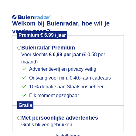
Reisinforma
Welkom bij Buienradar, hoe wil je
verder gaan?
Premium € 6,99 / jaar
Buienradar Premium
Voor slechts
€ 6,99 per jaar
(€ 0,58 per
wijd
Foto en video
Weerzine
maand)
Mogen we je locatie gebruiken voor
Advertentievrij en privacy veilig
het weer?
Zoeken in 
Ontvang voor min. € 40,- aan cadeaus
10% donatie aan Staatsbosbeheer
on en wolken
Elk moment opzegbaar
Indien je hier nog geen akkoord op hebt
Gratis
gegeven, verschijnt er zo een pop-up uit
je browser waarin deze toestemming
Met persoonlijke advertenties
gevraagd wordt.
Gratis blijven gebruiken
Instellingen