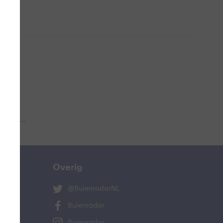
 aub...
Overig
@BuienradarNL
Buienradar
Buienradar