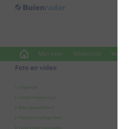
Mijn weer
Nederland
Wereld
Foto en video
z
Uitgelicht
Laatst toegevoegd
Best gewaardeerd
Populaire categorieën
Foto/video toevoegen