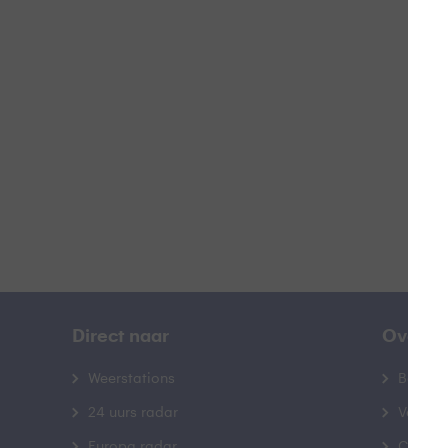
H
B
Direct naar
Over B
Weerstations
Bedrij
24 uurs radar
Veelge
Europa radar
Contac