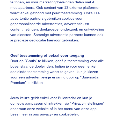
te tonen, en voor marketingdoeleinden delen met 4
mediapartners. Ook content van 13 externe platformen
erfst
Zon
Wolken
wordt enkel getoond met jouw toestemming. Onze 114
advertentie partners gebruiken cookies voor
gepersonaliseerde advertenties, advertentie- en
ekijk slideshow
contentmetingen, doelgroepenonderzoek en ontwikkeling
van diensten. Sommige advertentie partners kunnen ook
je precieze geolocatie hiervoor gebruiken.
Geef toestemming of betaal voor toegang
Door op "Gratis" te klikken, geef je toestemming voor alle
Een moment geduld
bovenstaande doeleinden. Indien je voor geen enkel
doeleinde toestemming wenst te geven, kun je kiezen
voor een advertentievrije ervaring door op “Buienradar
Premium” te klikken.
uienradar
Mijn weer
Jouw keuze geldt enkel voor Buienradar en kun je
fsgegevens
De Bilt
opnieuw aanpassen of intrekken via “Privacy-instellingen”
stelde vragen
onderaan onze website of in het menu van onze app.
Lees meer in ons
privacy-
en
cookiebeleid
.
t