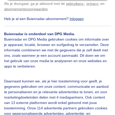
Prachtig weer om rondje te fietsen
Als je doorgaat, ga je akkoord met de
gebruikers-
,
privacy-
en
Klik
hier
om dit aan te passen
abonnementsvoorwaarden
.
Door: Hilde Groenevelt
Gemaakt: 05-11-2025, 55x bekeken
Heb je al een Buienradar-abonnement?
Inloggen
Buienradar is onderdeel van DPG Media.
Buienradar en DPG Media gebruiken cookies om informatie over
Herfst
je apparaat, locatie, browser en surfgedrag te verzamelen. Deze
informatie combineren we met de gegevens die je zelf deelt met
ons, zoals wanneer je een account aanmaakt. Dit doen we om
Bekijk slideshow
het gebruik van onze media te analyseren en onze websites en
apps te verbeteren.
Daarnaast kunnen we, als je hier toestemming voor geeft, je
gegevens gebruiken om onze content, communicatie en aanbod
te personaliseren en je relevante advertenties te tonen, en voor
Een moment geduld aub...
marketingdoeleinden delen met 4 mediapartners. Ook content
van 13 externe platformen wordt enkel getoond met jouw
toestemming. Onze 114 advertentie partners gebruiken cookies
voor gepersonaliseerde advertenties, advertentie- en