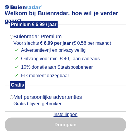
Welkom bij Buienradar, hoe wil je verder
gaan?
Premium € 6,99 / jaar
Mogen we je locatie gebruiken voor het
Fietsen
weer?
Buienradar Premium
Voor slechts
€ 6,99 per jaar
(€ 0,58 per maand)
Advertentievrij en privacy veilig
Ontvang voor min. € 40,- aan cadeaus
Indien je hier nog geen akkoord op hebt gegeven,
verschijnt er zo een pop-up uit je browser waarin
10% donatie aan Staatsbosbeheer
deze toestemming gevraagd wordt.
Elk moment opzegbaar
Gratis
Is goed, toon de popup
Met persoonlijke advertenties
Gratis blijven gebruiken
Instellingen
Nu niet, misschien later
Doorgaan
Gebruik je Safari en wil je niet elke dag deze pop-up zien?