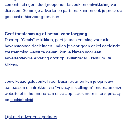
contentmetingen, doelgroepenonderzoek en ontwikkeling van
diensten. Sommige advertentie partners kunnen ook je precieze
geolocatie hiervoor gebruiken.
Over Buienradar
Geef toestemming of betaal voor toegang
Bedrijfsgegevens
Door op "Gratis" te klikken, geef je toestemming voor alle
bovenstaande doeleinden. Indien je voor geen enkel doeleinde
Veelgestelde vragen
toestemming wenst te geven, kun je kiezen voor een
Contact
advertentievrije ervaring door op “Buienradar Premium” te
klikken.
Toegankelijkheid
Gebruikersvoorwaarden
Jouw keuze geldt enkel voor Buienradar en kun je opnieuw
aanpassen of intrekken via “Privacy-instellingen” onderaan onze
Adverteren
website of in het menu van onze app. Lees meer in ons
privacy-
Buienradar Team
en
cookiebeleid
.
Privacy beleid
Lijst met advertentiepartners
Cookie beleid
Privacy instellingen