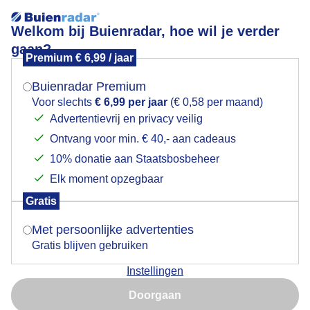
Welkom bij Buienradar, hoe wil je verder
gaan?
Premium € 6,99 / jaar
Mogen we je locatie gebruiken voor het
Soms miezerig weer vanmorgen!
weer?
Buienradar Premium
Voor slechts
€ 6,99 per jaar
(€ 0,58 per maand)
Advertentievrij en privacy veilig
Ontvang voor min. € 40,- aan cadeaus
Indien je hier nog geen akkoord op hebt gegeven,
verschijnt er zo een pop-up uit je browser waarin
10% donatie aan Staatsbosbeheer
deze toestemming gevraagd wordt.
Elk moment opzegbaar
Gratis
Is goed, toon de popup
Met persoonlijke advertenties
Gratis blijven gebruiken
Met veel bladverlies van bomen
Instellingen
Nu niet, misschien later
Door: Nico Vink
Gemaakt: 13-10-2025, 30x bekeken
Doorgaan
Gebruik je Safari en wil je niet elke dag deze pop-up zien?