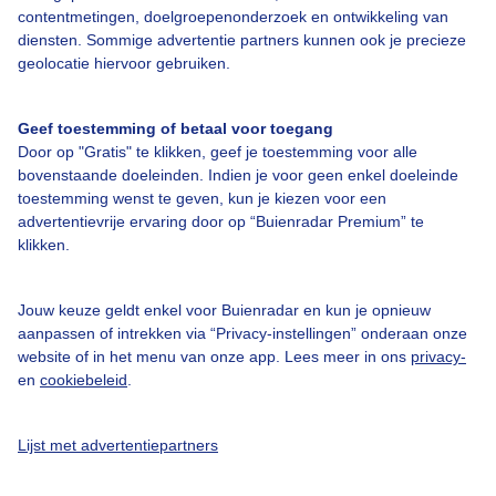
contentmetingen, doelgroepenonderzoek en ontwikkeling van
diensten. Sommige advertentie partners kunnen ook je precieze
Bedrijfsgegevens
geolocatie hiervoor gebruiken.
Veelgestelde vragen
Geef toestemming of betaal voor toegang
Contact
Door op "Gratis" te klikken, geef je toestemming voor alle
Toegankelijkheid
bovenstaande doeleinden. Indien je voor geen enkel doeleinde
toestemming wenst te geven, kun je kiezen voor een
Gebruikersvoorwaarden
advertentievrije ervaring door op “Buienradar Premium” te
klikken.
Adverteren
Buienradar Team
Jouw keuze geldt enkel voor Buienradar en kun je opnieuw
Privacy beleid
aanpassen of intrekken via “Privacy-instellingen” onderaan onze
website of in het menu van onze app. Lees meer in ons
privacy-
Cookie beleid
en
cookiebeleid
.
Privacy instellingen
Gratis weerdata
Lijst met advertentiepartners
@BuienradarNL