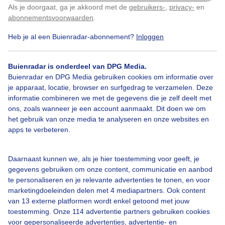
Als je doorgaat, ga je akkoord met de
gebruikers-
,
privacy-
en
Klik
hier
om dit aan te passen
abonnementsvoorwaarden
.
Heb je al een Buienradar-abonnement?
Inloggen
Natuur
Herfst
Regen
Buienradar is onderdeel van DPG Media.
Buienradar en DPG Media gebruiken cookies om informatie over
Bekijk slideshow
je apparaat, locatie, browser en surfgedrag te verzamelen. Deze
informatie combineren we met de gegevens die je zelf deelt met
ons, zoals wanneer je een account aanmaakt. Dit doen we om
het gebruik van onze media te analyseren en onze websites en
apps te verbeteren.
Een moment geduld aub...
Daarnaast kunnen we, als je hier toestemming voor geeft, je
gegevens gebruiken om onze content, communicatie en aanbod
te personaliseren en je relevante advertenties te tonen, en voor
marketingdoeleinden delen met 4 mediapartners. Ook content
van 13 externe platformen wordt enkel getoond met jouw
toestemming. Onze 114 advertentie partners gebruiken cookies
Over Buienradar
voor gepersonaliseerde advertenties, advertentie- en