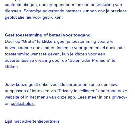
contentmetingen, doelgroepenonderzoek en ontwikkeling van
diensten. Sommige advertentie partners kunnen ook je precieze
Bedrijfsgegevens
geolocatie hiervoor gebruiken.
Veelgestelde vragen
Geef toestemming of betaal voor toegang
Contact
Door op "Gratis" te klikken, geef je toestemming voor alle
Toegankelijkheid
bovenstaande doeleinden. Indien je voor geen enkel doeleinde
toestemming wenst te geven, kun je kiezen voor een
Gebruikersvoorwaarden
advertentievrije ervaring door op “Buienradar Premium” te
klikken.
Adverteren
Buienradar Team
Jouw keuze geldt enkel voor Buienradar en kun je opnieuw
Privacy beleid
aanpassen of intrekken via “Privacy-instellingen” onderaan onze
website of in het menu van onze app. Lees meer in ons
privacy-
Cookie beleid
en
cookiebeleid
.
Privacy instellingen
Gratis weerdata
Lijst met advertentiepartners
@BuienradarNL