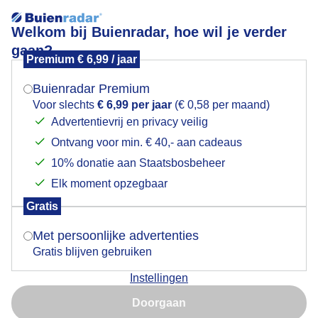
Welkom bij Buienradar, hoe wil je verder
gaan?
Premium € 6,99 / jaar
Mogen we je locatie gebruiken voor het
Camping
weer?
Buienradar Premium
Voor slechts
€ 6,99 per jaar
(€ 0,58 per maand)
Advertentievrij en privacy veilig
Ontvang voor min. € 40,- aan cadeaus
Indien je hier nog geen akkoord op hebt gegeven,
verschijnt er zo een pop-up uit je browser waarin
10% donatie aan Staatsbosbeheer
deze toestemming gevraagd wordt.
Elk moment opzegbaar
Gratis
Is goed, toon de popup
Met persoonlijke advertenties
Gratis blijven gebruiken
Zon
Instellingen
Nu niet, misschien later
Door: Jolanda Bakker
Gemaakt: 12-10-2025, 42x bekeken
Doorgaan
Gebruik je Safari en wil je niet elke dag deze pop-up zien?