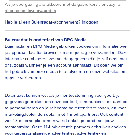
Als je doorgaat, ga je akkoord met de
gebruikers-
,
privacy-
en
Klik
hier
om dit aan te passen
abonnementsvoorwaarden
.
Heb je al een Buienradar-abonnement?
Inloggen
Zon
Buienradar is onderdeel van DPG Media.
Buienradar en DPG Media gebruiken cookies om informatie over
Bekijk slideshow
je apparaat, locatie, browser en surfgedrag te verzamelen. Deze
informatie combineren we met de gegevens die je zelf deelt met
ons, zoals wanneer je een account aanmaakt. Dit doen we om
het gebruik van onze media te analyseren en onze websites en
apps te verbeteren.
Een moment geduld aub...
Daarnaast kunnen we, als je hier toestemming voor geeft, je
gegevens gebruiken om onze content, communicatie en aanbod
te personaliseren en je relevante advertenties te tonen, en voor
marketingdoeleinden delen met 4 mediapartners. Ook content
van 13 externe platformen wordt enkel getoond met jouw
toestemming. Onze 114 advertentie partners gebruiken cookies
voor gepersonaliseerde advertenties, advertentie- en
Over Buienradar