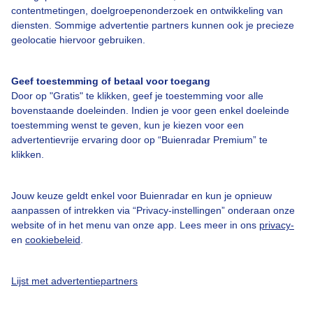
contentmetingen, doelgroepenonderzoek en ontwikkeling van
diensten. Sommige advertentie partners kunnen ook je precieze
Bedrijfsgegevens
geolocatie hiervoor gebruiken.
Veelgestelde vragen
Geef toestemming of betaal voor toegang
Contact
Door op "Gratis" te klikken, geef je toestemming voor alle
Toegankelijkheid
bovenstaande doeleinden. Indien je voor geen enkel doeleinde
toestemming wenst te geven, kun je kiezen voor een
Gebruikersvoorwaarden
advertentievrije ervaring door op “Buienradar Premium” te
klikken.
Adverteren
Buienradar Team
Jouw keuze geldt enkel voor Buienradar en kun je opnieuw
Privacy beleid
aanpassen of intrekken via “Privacy-instellingen” onderaan onze
website of in het menu van onze app. Lees meer in ons
privacy-
Cookie beleid
en
cookiebeleid
.
Privacy instellingen
Gratis weerdata
Lijst met advertentiepartners
@BuienradarNL