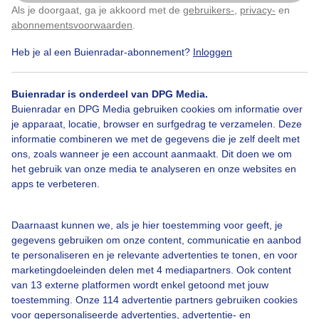
Als je doorgaat, ga je akkoord met de
gebruikers-
,
privacy-
en
Klik
hier
om dit aan te passen
abonnementsvoorwaarden
.
Heb je al een Buienradar-abonnement?
Inloggen
Wolken
Buienradar is onderdeel van DPG Media.
Buienradar en DPG Media gebruiken cookies om informatie over
Bekijk slideshow
je apparaat, locatie, browser en surfgedrag te verzamelen. Deze
informatie combineren we met de gegevens die je zelf deelt met
ons, zoals wanneer je een account aanmaakt. Dit doen we om
het gebruik van onze media te analyseren en onze websites en
apps te verbeteren.
Een moment geduld aub...
Daarnaast kunnen we, als je hier toestemming voor geeft, je
gegevens gebruiken om onze content, communicatie en aanbod
te personaliseren en je relevante advertenties te tonen, en voor
marketingdoeleinden delen met 4 mediapartners. Ook content
van 13 externe platformen wordt enkel getoond met jouw
toestemming. Onze 114 advertentie partners gebruiken cookies
voor gepersonaliseerde advertenties, advertentie- en
Over Buienradar