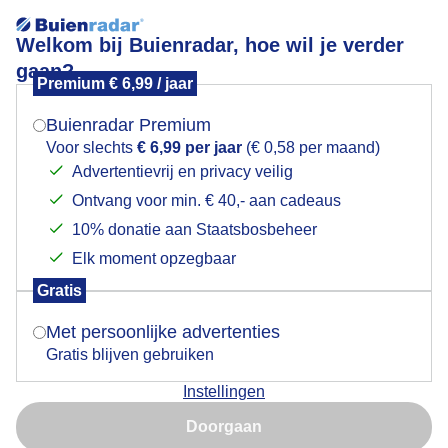
Welkom bij Buienradar, hoe wil je verder
gaan?
Premium € 6,99 / jaar
Mogen we je locatie gebruiken voor het
Bewolking
weer?
Buienradar Premium
Voor slechts
€ 6,99 per jaar
(€ 0,58 per maand)
Advertentievrij en privacy veilig
Ontvang voor min. € 40,- aan cadeaus
Indien je hier nog geen akkoord op hebt gegeven,
verschijnt er zo een pop-up uit je browser waarin
10% donatie aan Staatsbosbeheer
deze toestemming gevraagd wordt.
Elk moment opzegbaar
Gratis
Is goed, toon de popup
Met persoonlijke advertenties
Gratis blijven gebruiken
Grijs en rustig herfstweer
Instellingen
Nu niet, misschien later
Door: Jolanda Bakker
Gemaakt: 11-10-2025, 26x bekeken
Doorgaan
Gebruik je Safari en wil je niet elke dag deze pop-up zien?