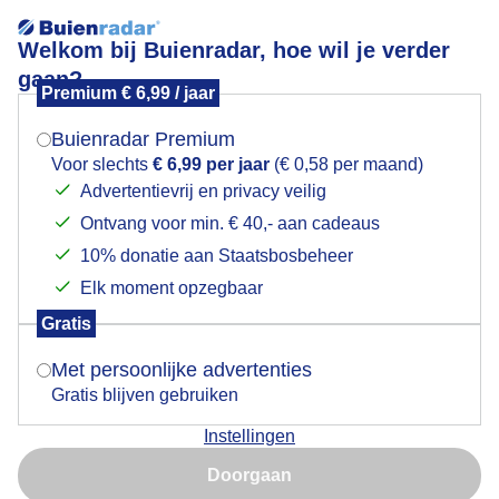
Welkom bij Buienradar, hoe wil je verder
gaan?
Premium € 6,99 / jaar
Mogen we je locatie gebruiken voor het
Lees meer.
weer?
Buienradar Premium
Rond de middag werd het zonnig!
Voor slechts
€ 6,99 per jaar
(€ 0,58 per maand)
Advertentievrij en privacy veilig
Ontvang voor min. € 40,- aan cadeaus
Indien je hier nog geen akkoord op hebt gegeven,
verschijnt er zo een pop-up uit je browser waarin
10% donatie aan Staatsbosbeheer
deze toestemming gevraagd wordt.
Elk moment opzegbaar
Gratis
Is goed, toon de popup
Met persoonlijke advertenties
Gratis blijven gebruiken
Instellingen
Nu niet, misschien later
Doorgaan
Natuur
Gebruik je Safari en wil je niet elke dag deze pop-up zien?