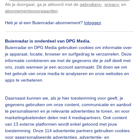
Als je doorgaat, ga je akkoord met de
gebruikers-
,
privacy-
en
Klik
hier
om dit aan te passen
abonnementsvoorwaarden
.
Door: Diana Huntjens
Gemaakt: 10-10-2025, 264x bekeken
Heb je al een Buienradar-abonnement?
Inloggen
Buienradar is onderdeel van DPG Media.
Natuur
Herfstkleuren
Herfst
Zon
Buienradar en DPG Media gebruiken cookies om informatie over
je apparaat, locatie, browser en surfgedrag te verzamelen. Deze
informatie combineren we met de gegevens die je zelf deelt met
ons, zoals wanneer je een account aanmaakt. Dit doen we om
Bekijk slideshow
het gebruik van onze media te analyseren en onze websites en
apps te verbeteren.
Daarnaast kunnen we, als je hier toestemming voor geeft, je
gegevens gebruiken om onze content, communicatie en aanbod
te personaliseren en je relevante advertenties te tonen, en voor
Een moment geduld aub...
marketingdoeleinden delen met 4 mediapartners. Ook content
van 13 externe platformen wordt enkel getoond met jouw
toestemming. Onze 114 advertentie partners gebruiken cookies
voor gepersonaliseerde advertenties, advertentie- en