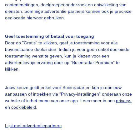
contentmetingen, doelgroepenonderzoek en ontwikkeling van
diensten. Sommige advertentie partners kunnen ook je precieze
geolocatie hiervoor gebruiken.
Over Buienradar
Geef toestemming of betaal voor toegang
Bedrijfsgegevens
Door op "Gratis" te klikken, geef je toestemming voor alle
bovenstaande doeleinden. Indien je voor geen enkel doeleinde
Veelgestelde vragen
toestemming wenst te geven, kun je kiezen voor een
Contact
advertentievrije ervaring door op “Buienradar Premium” te
klikken.
Toegankelijkheid
Gebruikersvoorwaarden
Jouw keuze geldt enkel voor Buienradar en kun je opnieuw
Adverteren
aanpassen of intrekken via “Privacy-instellingen” onderaan onze
website of in het menu van onze app. Lees meer in ons
privacy-
Buienradar Team
en
cookiebeleid
.
Privacy beleid
Cookie beleid
Lijst met advertentiepartners
Privacy instellingen