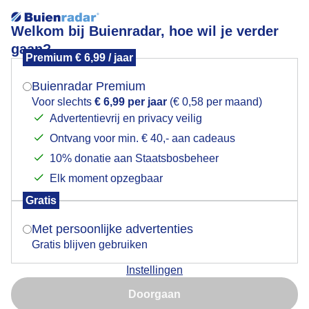
Welkom bij Buienradar, hoe wil je verder
gaan?
Premium € 6,99 / jaar
Mogen we je locatie gebruiken voor het
prachtig jutweer
weer?
Buienradar Premium
Voor slechts
€ 6,99 per jaar
(€ 0,58 per maand)
Advertentievrij en privacy veilig
Ontvang voor min. € 40,- aan cadeaus
Indien je hier nog geen akkoord op hebt gegeven,
verschijnt er zo een pop-up uit je browser waarin
10% donatie aan Staatsbosbeheer
deze toestemming gevraagd wordt.
Elk moment opzegbaar
Gratis
Is goed, toon de popup
Met persoonlijke advertenties
Gratis blijven gebruiken
Instellingen
Nu niet, misschien later
Door: Gieny Westra
Gemaakt: 10-10-2025, 8x bekeken
Doorgaan
Gebruik je Safari en wil je niet elke dag deze pop-up zien?