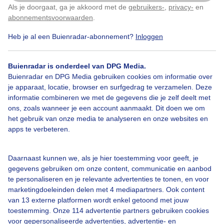
Als je doorgaat, ga je akkoord met de
gebruikers-
,
privacy-
en
Klik
hier
om dit aan te passen
abonnementsvoorwaarden
.
Heb je al een Buienradar-abonnement?
Inloggen
Bekijk slideshow
Buienradar is onderdeel van DPG Media.
Buienradar en DPG Media gebruiken cookies om informatie over
je apparaat, locatie, browser en surfgedrag te verzamelen. Deze
informatie combineren we met de gegevens die je zelf deelt met
ons, zoals wanneer je een account aanmaakt. Dit doen we om
Een moment geduld aub...
het gebruik van onze media te analyseren en onze websites en
apps te verbeteren.
Daarnaast kunnen we, als je hier toestemming voor geeft, je
gegevens gebruiken om onze content, communicatie en aanbod
te personaliseren en je relevante advertenties te tonen, en voor
Over Buienradar
marketingdoeleinden delen met 4 mediapartners. Ook content
van 13 externe platformen wordt enkel getoond met jouw
toestemming. Onze 114 advertentie partners gebruiken cookies
Bedrijfsgegevens
voor gepersonaliseerde advertenties, advertentie- en