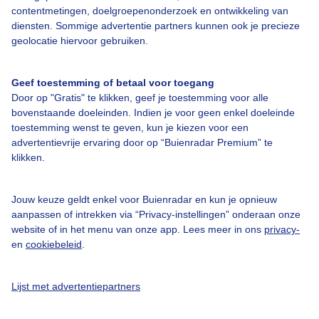
contentmetingen, doelgroepenonderzoek en ontwikkeling van
Veelgestelde vragen
diensten. Sommige advertentie partners kunnen ook je precieze
Contact
geolocatie hiervoor gebruiken.
Toegankelijkheid
Geef toestemming of betaal voor toegang
Gebruikersvoorwaarden
Door op "Gratis" te klikken, geef je toestemming voor alle
Adverteren
bovenstaande doeleinden. Indien je voor geen enkel doeleinde
toestemming wenst te geven, kun je kiezen voor een
Buienradar Team
advertentievrije ervaring door op “Buienradar Premium” te
Privacy beleid
klikken.
Cookie beleid
Jouw keuze geldt enkel voor Buienradar en kun je opnieuw
Privacy instellingen
aanpassen of intrekken via “Privacy-instellingen” onderaan onze
website of in het menu van onze app. Lees meer in ons
privacy-
Gratis weerdata
en
cookiebeleid
.
@BuienradarNL
Lijst met advertentiepartners
Buienradar
Buienradar