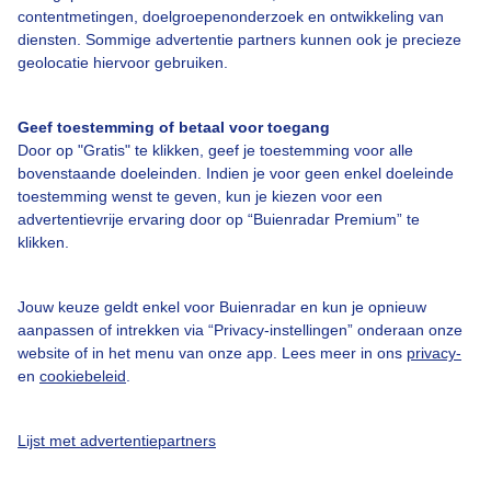
contentmetingen, doelgroepenonderzoek en ontwikkeling van
diensten. Sommige advertentie partners kunnen ook je precieze
geolocatie hiervoor gebruiken.
Over Buienradar
Geef toestemming of betaal voor toegang
Bedrijfsgegevens
Door op "Gratis" te klikken, geef je toestemming voor alle
bovenstaande doeleinden. Indien je voor geen enkel doeleinde
Veelgestelde vragen
toestemming wenst te geven, kun je kiezen voor een
Contact
advertentievrije ervaring door op “Buienradar Premium” te
klikken.
Toegankelijkheid
Gebruikersvoorwaarden
Jouw keuze geldt enkel voor Buienradar en kun je opnieuw
aanpassen of intrekken via “Privacy-instellingen” onderaan onze
Adverteren
website of in het menu van onze app. Lees meer in ons
privacy-
Buienradar Team
en
cookiebeleid
.
Privacy beleid
Lijst met advertentiepartners
Cookie beleid
Privacy instellingen