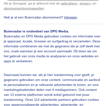
zonnige herfstdag kleur en vlinders
Als je doorgaat, ga je akkoord met de
gebruikers-
,
privacy-
en
Klik
hier
om dit aan te passen
abonnementsvoorwaarden
.
Door: Marij Bouwers
Gemaakt: 09-10-2025, 72x bekeken
Heb je al een Buienradar-abonnement?
Inloggen
Buienradar is onderdeel van DPG Media.
Buienradar en DPG Media gebruiken cookies om informatie over
Herfst
Zon
je apparaat, locatie, browser en surfgedrag te verzamelen. Deze
informatie combineren we met de gegevens die je zelf deelt met
ons, zoals wanneer je een account aanmaakt. Dit doen we om
Bekijk slideshow
het gebruik van onze media te analyseren en onze websites en
apps te verbeteren.
Daarnaast kunnen we, als je hier toestemming voor geeft, je
gegevens gebruiken om onze content, communicatie en aanbod
te personaliseren en je relevante advertenties te tonen, en voor
Een moment geduld aub...
marketingdoeleinden delen met 4 mediapartners. Ook content
van 13 externe platformen wordt enkel getoond met jouw
toestemming. Onze 114 advertentie partners gebruiken cookies
voor gepersonaliseerde advertenties, advertentie- en