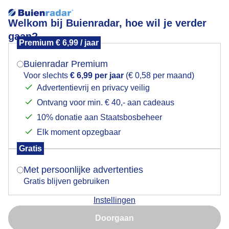
Welkom bij Buienradar, hoe wil je verder
gaan?
Premium € 6,99 / jaar
Mogen we je locatie gebruiken voor het
zonnige herfstdag
weer?
Buienradar Premium
Voor slechts
€ 6,99 per jaar
(€ 0,58 per maand)
Advertentievrij en privacy veilig
Ontvang voor min. € 40,- aan cadeaus
Indien je hier nog geen akkoord op hebt gegeven,
verschijnt er zo een pop-up uit je browser waarin
10% donatie aan Staatsbosbeheer
deze toestemming gevraagd wordt.
Elk moment opzegbaar
Gratis
Is goed, toon de popup
Met persoonlijke advertenties
Gratis blijven gebruiken
Instellingen
Nu niet, misschien later
Doorgaan
Gebruik je Safari en wil je niet elke dag deze pop-up zien?