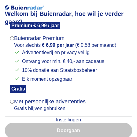
Welkom bij Buienradar, hoe wil je verder
gaan?
Premium € 6,99 / jaar
Mogen we je locatie gebruiken voor het
Natuur!
weer?
Buienradar Premium
Voor slechts
€ 6,99 per jaar
(€ 0,58 per maand)
Advertentievrij en privacy veilig
Ontvang voor min. € 40,- aan cadeaus
Indien je hier nog geen akkoord op hebt gegeven,
verschijnt er zo een pop-up uit je browser waarin
10% donatie aan Staatsbosbeheer
deze toestemming gevraagd wordt.
Elk moment opzegbaar
Gratis
Is goed, toon de popup
Met persoonlijke advertenties
Gratis blijven gebruiken
Herfstkleuren!
Instellingen
Nu niet, misschien later
Door: Nely V Frankenhuijzen
Gemaakt: 09-10-2025, 42x bekeken
Doorgaan
Gebruik je Safari en wil je niet elke dag deze pop-up zien?