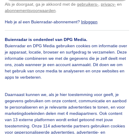
Als je doorgaat, ga je akkoord met de
gebruikers-
,
privacy-
en
Klik
hier
om dit aan te passen
abonnementsvoorwaarden
.
Heb je al een Buienradar-abonnement?
Inloggen
Herfst
Zon
Buienradar is onderdeel van DPG Media.
Buienradar en DPG Media gebruiken cookies om informatie over
Bekijk slideshow
je apparaat, locatie, browser en surfgedrag te verzamelen. Deze
informatie combineren we met de gegevens die je zelf deelt met
ons, zoals wanneer je een account aanmaakt. Dit doen we om
het gebruik van onze media te analyseren en onze websites en
apps te verbeteren.
Een moment geduld aub...
Daarnaast kunnen we, als je hier toestemming voor geeft, je
gegevens gebruiken om onze content, communicatie en aanbod
te personaliseren en je relevante advertenties te tonen, en voor
marketingdoeleinden delen met 4 mediapartners. Ook content
van 13 externe platformen wordt enkel getoond met jouw
toestemming. Onze 114 advertentie partners gebruiken cookies
voor gepersonaliseerde advertenties, advertentie- en
Over Buienradar