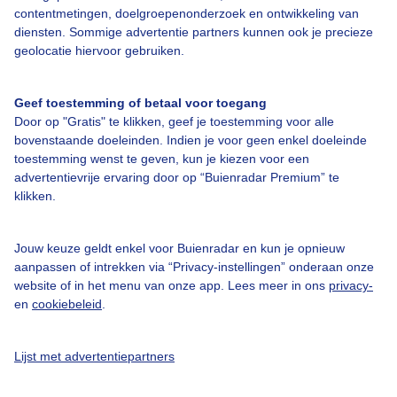
contentmetingen, doelgroepenonderzoek en ontwikkeling van
diensten. Sommige advertentie partners kunnen ook je precieze
Bedrijfsgegevens
geolocatie hiervoor gebruiken.
Veelgestelde vragen
Geef toestemming of betaal voor toegang
Contact
Door op "Gratis" te klikken, geef je toestemming voor alle
Toegankelijkheid
bovenstaande doeleinden. Indien je voor geen enkel doeleinde
toestemming wenst te geven, kun je kiezen voor een
Gebruikersvoorwaarden
advertentievrije ervaring door op “Buienradar Premium” te
klikken.
Adverteren
Buienradar Team
Jouw keuze geldt enkel voor Buienradar en kun je opnieuw
Privacy beleid
aanpassen of intrekken via “Privacy-instellingen” onderaan onze
website of in het menu van onze app. Lees meer in ons
privacy-
Cookie beleid
en
cookiebeleid
.
Privacy instellingen
Gratis weerdata
Lijst met advertentiepartners
@BuienradarNL