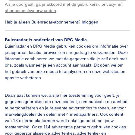
Als je doorgaat, ga je akkoord met de
gebruikers-
,
privacy-
en
Klik
hier
om dit aan te passen
Door: Marjon Adamidis - van Geldorp
abonnementsvoorwaarden
.
Gemaakt: 09-10-2025, 49x bekeken
Heb je al een Buienradar-abonnement?
Inloggen
Wolken
Buienradar is onderdeel van DPG Media.
Buienradar en DPG Media gebruiken cookies om informatie over
je apparaat, locatie, browser en surfgedrag te verzamelen. Deze
informatie combineren we met de gegevens die je zelf deelt met
Bekijk slideshow
ons, zoals wanneer je een account aanmaakt. Dit doen we om
het gebruik van onze media te analyseren en onze websites en
apps te verbeteren.
Daarnaast kunnen we, als je hier toestemming voor geeft, je
gegevens gebruiken om onze content, communicatie en aanbod
Een moment geduld aub...
te personaliseren en je relevante advertenties te tonen, en voor
marketingdoeleinden delen met 4 mediapartners. Ook content
van 13 externe platformen wordt enkel getoond met jouw
toestemming. Onze 114 advertentie partners gebruiken cookies
voor gepersonaliseerde advertenties, advertentie- en