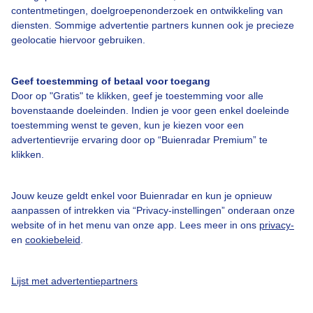
contentmetingen, doelgroepenonderzoek en ontwikkeling van
diensten. Sommige advertentie partners kunnen ook je precieze
Over Buienradar
geolocatie hiervoor gebruiken.
Bedrijfsgegevens
Geef toestemming of betaal voor toegang
Door op "Gratis" te klikken, geef je toestemming voor alle
Veelgestelde vragen
bovenstaande doeleinden. Indien je voor geen enkel doeleinde
Contact
toestemming wenst te geven, kun je kiezen voor een
advertentievrije ervaring door op “Buienradar Premium” te
Toegankelijkheid
klikken.
Gebruikersvoorwaarden
Adverteren
Jouw keuze geldt enkel voor Buienradar en kun je opnieuw
aanpassen of intrekken via “Privacy-instellingen” onderaan onze
Buienradar Team
website of in het menu van onze app. Lees meer in ons
privacy-
Privacy beleid
en
cookiebeleid
.
Cookie beleid
Lijst met advertentiepartners
Privacy instellingen
Gratis weerdata