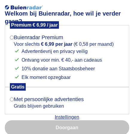
Welkom bij Buienradar, hoe wil je verder
gaan?
Premium € 6,99 / jaar
Mogen we je locatie gebruiken voor het
Lees meer.
weer?
Buienradar Premium
Bewolking
Voor slechts
€ 6,99 per jaar
(€ 0,58 per maand)
Advertentievrij en privacy veilig
Ontvang voor min. € 40,- aan cadeaus
Indien je hier nog geen akkoord op hebt gegeven,
verschijnt er zo een pop-up uit je browser waarin
10% donatie aan Staatsbosbeheer
deze toestemming gevraagd wordt.
Elk moment opzegbaar
Gratis
Is goed, toon de popup
Met persoonlijke advertenties
Gratis blijven gebruiken
Instellingen
Nu niet, misschien later
windstil
Doorgaan
Gebruik je Safari en wil je niet elke dag deze pop-up zien?