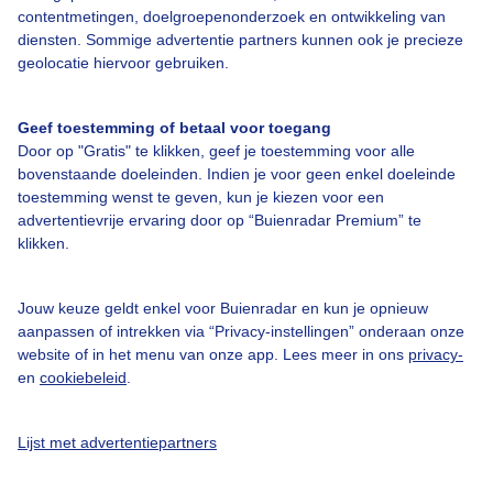
contentmetingen, doelgroepenonderzoek en ontwikkeling van
diensten. Sommige advertentie partners kunnen ook je precieze
Bedrijfsgegevens
geolocatie hiervoor gebruiken.
Veelgestelde vragen
Geef toestemming of betaal voor toegang
Contact
Door op "Gratis" te klikken, geef je toestemming voor alle
Toegankelijkheid
bovenstaande doeleinden. Indien je voor geen enkel doeleinde
toestemming wenst te geven, kun je kiezen voor een
Gebruikersvoorwaarden
advertentievrije ervaring door op “Buienradar Premium” te
klikken.
Adverteren
Buienradar Team
Jouw keuze geldt enkel voor Buienradar en kun je opnieuw
Privacy beleid
aanpassen of intrekken via “Privacy-instellingen” onderaan onze
website of in het menu van onze app. Lees meer in ons
privacy-
Cookie beleid
en
cookiebeleid
.
Privacy instellingen
Gratis weerdata
Lijst met advertentiepartners
@BuienradarNL