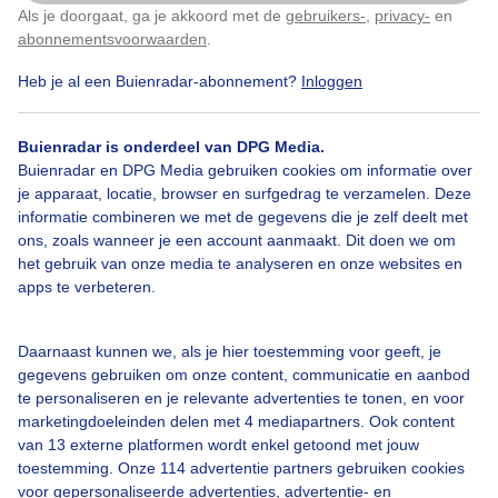
Als je doorgaat, ga je akkoord met de
gebruikers-
,
privacy-
en
Klik
hier
om dit aan te passen
abonnementsvoorwaarden
.
Heb je al een Buienradar-abonnement?
Inloggen
Herfst
Wolken
Zonsondergang
Buienradar is onderdeel van DPG Media.
Buienradar en DPG Media gebruiken cookies om informatie over
Bekijk slideshow
je apparaat, locatie, browser en surfgedrag te verzamelen. Deze
informatie combineren we met de gegevens die je zelf deelt met
ons, zoals wanneer je een account aanmaakt. Dit doen we om
het gebruik van onze media te analyseren en onze websites en
apps te verbeteren.
Een moment geduld aub...
Daarnaast kunnen we, als je hier toestemming voor geeft, je
gegevens gebruiken om onze content, communicatie en aanbod
te personaliseren en je relevante advertenties te tonen, en voor
marketingdoeleinden delen met 4 mediapartners. Ook content
van 13 externe platformen wordt enkel getoond met jouw
toestemming. Onze 114 advertentie partners gebruiken cookies
voor gepersonaliseerde advertenties, advertentie- en
Over Buienradar