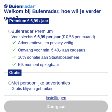
Welkom bij Buienradar, hoe wil je verder
gaan?
Premium € 6,99 / jaar
Mogen we je locatie gebruiken voor het
Herfstkleuren!
weer?
Buienradar Premium
Voor slechts
€ 6,99 per jaar
(€ 0,58 per maand)
Advertentievrij en privacy veilig
Ontvang voor min. € 40,- aan cadeaus
Indien je hier nog geen akkoord op hebt gegeven,
verschijnt er zo een pop-up uit je browser waarin
10% donatie aan Staatsbosbeheer
deze toestemming gevraagd wordt.
Elk moment opzegbaar
Gratis
Is goed, toon de popup
Met persoonlijke advertenties
Gratis blijven gebruiken
Bomenrij in herfstkleuren!
Instellingen
Nu niet, misschien later
Door: Nely V Frankenhuijzen
Gemaakt: 08-10-2025, 1735x bekeken
Doorgaan
Gebruik je Safari en wil je niet elke dag deze pop-up zien?