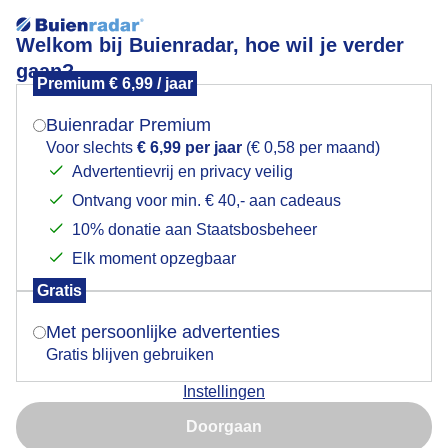
Welkom bij Buienradar, hoe wil je verder
gaan?
Premium € 6,99 / jaar
Mogen we je locatie gebruiken voor het
fijne motregen
weer?
Buienradar Premium
Voor slechts
€ 6,99 per jaar
(€ 0,58 per maand)
Advertentievrij en privacy veilig
Ontvang voor min. € 40,- aan cadeaus
Indien je hier nog geen akkoord op hebt gegeven,
verschijnt er zo een pop-up uit je browser waarin
10% donatie aan Staatsbosbeheer
deze toestemming gevraagd wordt.
Elk moment opzegbaar
Gratis
Is goed, toon de popup
Met persoonlijke advertenties
Gratis blijven gebruiken
Grijs en triest weer
Instellingen
Nu niet, misschien later
Door: Ria Luttikhold
Gemaakt: 08-10-2025, 44x bekeken
Doorgaan
Gebruik je Safari en wil je niet elke dag deze pop-up zien?