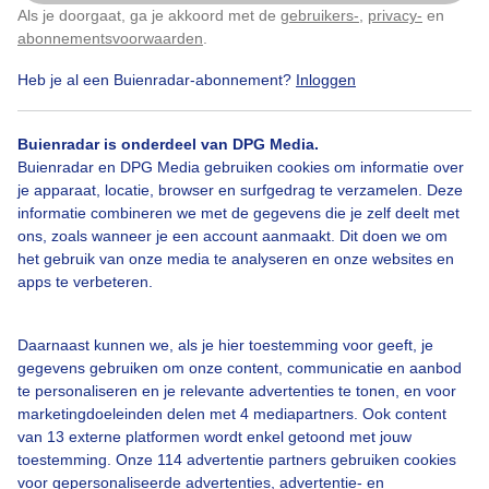
Als je doorgaat, ga je akkoord met de
gebruikers-
,
privacy-
en
Klik
hier
om dit aan te passen
abonnementsvoorwaarden
.
Heb je al een Buienradar-abonnement?
Inloggen
Herfst
Regen
Buienradar is onderdeel van DPG Media.
Buienradar en DPG Media gebruiken cookies om informatie over
Bekijk slideshow
je apparaat, locatie, browser en surfgedrag te verzamelen. Deze
informatie combineren we met de gegevens die je zelf deelt met
ons, zoals wanneer je een account aanmaakt. Dit doen we om
het gebruik van onze media te analyseren en onze websites en
apps te verbeteren.
Een moment geduld aub...
Daarnaast kunnen we, als je hier toestemming voor geeft, je
gegevens gebruiken om onze content, communicatie en aanbod
te personaliseren en je relevante advertenties te tonen, en voor
marketingdoeleinden delen met 4 mediapartners. Ook content
van 13 externe platformen wordt enkel getoond met jouw
toestemming. Onze 114 advertentie partners gebruiken cookies
voor gepersonaliseerde advertenties, advertentie- en
Over Buienradar