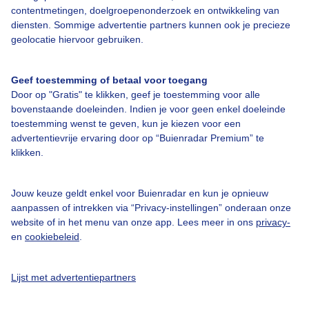
contentmetingen, doelgroepenonderzoek en ontwikkeling van
diensten. Sommige advertentie partners kunnen ook je precieze
Bedrijfsgegevens
geolocatie hiervoor gebruiken.
Veelgestelde vragen
Geef toestemming of betaal voor toegang
Contact
Door op "Gratis" te klikken, geef je toestemming voor alle
Toegankelijkheid
bovenstaande doeleinden. Indien je voor geen enkel doeleinde
toestemming wenst te geven, kun je kiezen voor een
Gebruikersvoorwaarden
advertentievrije ervaring door op “Buienradar Premium” te
klikken.
Adverteren
Buienradar Team
Jouw keuze geldt enkel voor Buienradar en kun je opnieuw
Privacy beleid
aanpassen of intrekken via “Privacy-instellingen” onderaan onze
website of in het menu van onze app. Lees meer in ons
privacy-
Cookie beleid
en
cookiebeleid
.
Privacy instellingen
Gratis weerdata
Lijst met advertentiepartners
@BuienradarNL