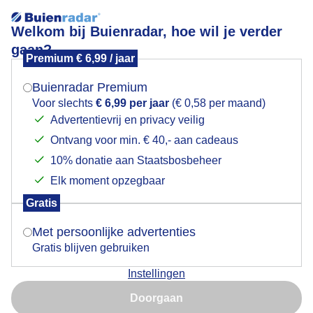
Welkom bij Buienradar, hoe wil je verder
gaan?
Premium € 6,99 / jaar
Mogen we je locatie gebruiken voor het
Weerfoto!
weer?
Buienradar Premium
Voor slechts
€ 6,99 per jaar
(€ 0,58 per maand)
Advertentievrij en privacy veilig
Ontvang voor min. € 40,- aan cadeaus
Indien je hier nog geen akkoord op hebt gegeven,
verschijnt er zo een pop-up uit je browser waarin
10% donatie aan Staatsbosbeheer
deze toestemming gevraagd wordt.
Elk moment opzegbaar
Gratis
Is goed, toon de popup
Met persoonlijke advertenties
Gratis blijven gebruiken
Goedemorgen!
Instellingen
Nu niet, misschien later
Door: Nely V Frankenhuijzen
Gemaakt: 07-10-2025, 60x bekeken
Doorgaan
Gebruik je Safari en wil je niet elke dag deze pop-up zien?