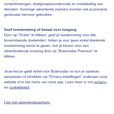
contentmetingen, doelgroepenonderzoek en ontwikkeling van
diensten. Sommige advertentie partners kunnen ook je precieze
Bedrijfsgegevens
geolocatie hiervoor gebruiken.
Veelgestelde vragen
Geef toestemming of betaal voor toegang
Contact
Door op "Gratis" te klikken, geef je toestemming voor alle
Toegankelijkheid
bovenstaande doeleinden. Indien je voor geen enkel doeleinde
toestemming wenst te geven, kun je kiezen voor een
Gebruikersvoorwaarden
advertentievrije ervaring door op “Buienradar Premium” te
klikken.
Adverteren
Buienradar Team
Jouw keuze geldt enkel voor Buienradar en kun je opnieuw
Privacy beleid
aanpassen of intrekken via “Privacy-instellingen” onderaan onze
website of in het menu van onze app. Lees meer in ons
privacy-
Cookie beleid
en
cookiebeleid
.
Privacy instellingen
Gratis weerdata
Lijst met advertentiepartners
@BuienradarNL