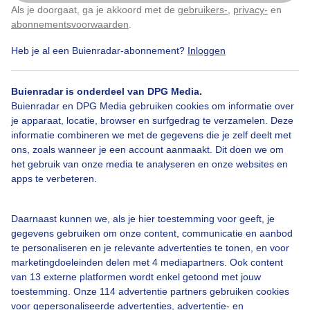
Als je doorgaat, ga je akkoord met de
gebruikers-
,
privacy-
en
Klik
hier
om dit aan te passen
abonnementsvoorwaarden
.
Heb je al een Buienradar-abonnement?
Inloggen
Herfst
Wolken
Buienradar is onderdeel van DPG Media.
Buienradar en DPG Media gebruiken cookies om informatie over
Bekijk slideshow
je apparaat, locatie, browser en surfgedrag te verzamelen. Deze
informatie combineren we met de gegevens die je zelf deelt met
ons, zoals wanneer je een account aanmaakt. Dit doen we om
het gebruik van onze media te analyseren en onze websites en
apps te verbeteren.
Een moment geduld aub...
Daarnaast kunnen we, als je hier toestemming voor geeft, je
gegevens gebruiken om onze content, communicatie en aanbod
te personaliseren en je relevante advertenties te tonen, en voor
marketingdoeleinden delen met 4 mediapartners. Ook content
van 13 externe platformen wordt enkel getoond met jouw
toestemming. Onze 114 advertentie partners gebruiken cookies
voor gepersonaliseerde advertenties, advertentie- en
Over Buienradar