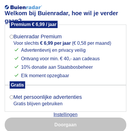
Welkom bij Buienradar, hoe wil je verder
gaan?
Premium € 6,99 / jaar
Mogen we je locatie gebruiken voor het
Nat vanmiddag
weer?
Buienradar Premium
Voor slechts
€ 6,99 per jaar
(€ 0,58 per maand)
Advertentievrij en privacy veilig
Ontvang voor min. € 40,- aan cadeaus
Indien je hier nog geen akkoord op hebt gegeven,
verschijnt er zo een pop-up uit je browser waarin
10% donatie aan Staatsbosbeheer
deze toestemming gevraagd wordt.
Elk moment opzegbaar
Gratis
Is goed, toon de popup
Nat vanmiddag
Met persoonlijke advertenties
Gratis blijven gebruiken
Door: Anne-Marie van Iersel
Gemaakt: 07-10-2025, 37x bekeken
Instellingen
Nu niet, misschien later
Doorgaan
Gebruik je Safari en wil je niet elke dag deze pop-up zien?