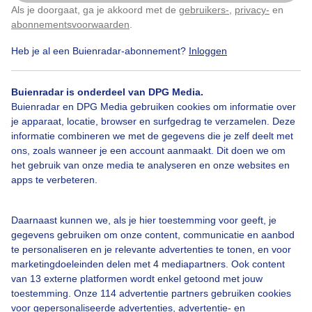
Als je doorgaat, ga je akkoord met de
gebruikers-
,
privacy-
en
Klik
hier
om dit aan te passen
Herfst
Regen
Wolken
abonnementsvoorwaarden
.
Heb je al een Buienradar-abonnement?
Inloggen
Bekijk slideshow
Buienradar is onderdeel van DPG Media.
Buienradar en DPG Media gebruiken cookies om informatie over
je apparaat, locatie, browser en surfgedrag te verzamelen. Deze
informatie combineren we met de gegevens die je zelf deelt met
ons, zoals wanneer je een account aanmaakt. Dit doen we om
het gebruik van onze media te analyseren en onze websites en
Een moment geduld aub...
apps te verbeteren.
Daarnaast kunnen we, als je hier toestemming voor geeft, je
gegevens gebruiken om onze content, communicatie en aanbod
te personaliseren en je relevante advertenties te tonen, en voor
marketingdoeleinden delen met 4 mediapartners. Ook content
Over Buienradar
van 13 externe platformen wordt enkel getoond met jouw
toestemming. Onze 114 advertentie partners gebruiken cookies
voor gepersonaliseerde advertenties, advertentie- en