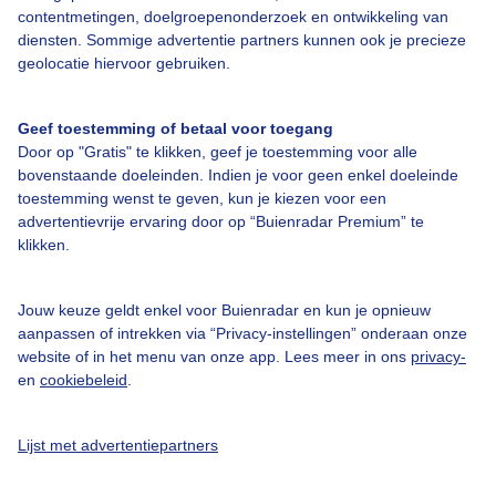
Bedrijfsgegevens
contentmetingen, doelgroepenonderzoek en ontwikkeling van
diensten. Sommige advertentie partners kunnen ook je precieze
Veelgestelde vragen
geolocatie hiervoor gebruiken.
Contact
Toegankelijkheid
Geef toestemming of betaal voor toegang
Door op "Gratis" te klikken, geef je toestemming voor alle
Gebruikersvoorwaarden
bovenstaande doeleinden. Indien je voor geen enkel doeleinde
Adverteren
toestemming wenst te geven, kun je kiezen voor een
advertentievrije ervaring door op “Buienradar Premium” te
Buienradar Team
klikken.
Privacy beleid
Cookie beleid
Jouw keuze geldt enkel voor Buienradar en kun je opnieuw
aanpassen of intrekken via “Privacy-instellingen” onderaan onze
Privacy instellingen
website of in het menu van onze app. Lees meer in ons
privacy-
en
cookiebeleid
.
Gratis weerdata
@BuienradarNL
Lijst met advertentiepartners
Buienradar