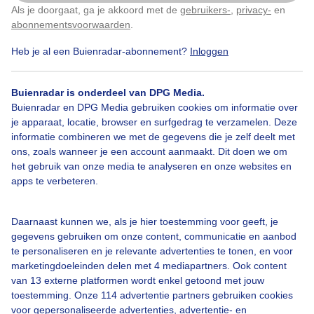
Als je doorgaat, ga je akkoord met de
gebruikers-
,
privacy-
en
Klik
hier
om dit aan te passen
abonnementsvoorwaarden
.
Heb je al een Buienradar-abonnement?
Inloggen
Herfst
Buienradar is onderdeel van DPG Media.
Buienradar en DPG Media gebruiken cookies om informatie over
Bekijk slideshow
je apparaat, locatie, browser en surfgedrag te verzamelen. Deze
informatie combineren we met de gegevens die je zelf deelt met
ons, zoals wanneer je een account aanmaakt. Dit doen we om
het gebruik van onze media te analyseren en onze websites en
apps te verbeteren.
Een moment geduld aub...
Daarnaast kunnen we, als je hier toestemming voor geeft, je
gegevens gebruiken om onze content, communicatie en aanbod
te personaliseren en je relevante advertenties te tonen, en voor
marketingdoeleinden delen met 4 mediapartners. Ook content
van 13 externe platformen wordt enkel getoond met jouw
toestemming. Onze 114 advertentie partners gebruiken cookies
voor gepersonaliseerde advertenties, advertentie- en
Over Buienradar