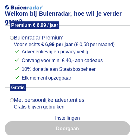
Welkom bij Buienradar, hoe wil je verder
gaan?
Premium € 6,99 / jaar
Mogen we je locatie gebruiken voor het
Herfst kleuren
weer?
Buienradar Premium
Voor slechts
€ 6,99 per jaar
(€ 0,58 per maand)
Advertentievrij en privacy veilig
Ontvang voor min. € 40,- aan cadeaus
Indien je hier nog geen akkoord op hebt gegeven,
verschijnt er zo een pop-up uit je browser waarin
10% donatie aan Staatsbosbeheer
deze toestemming gevraagd wordt.
Elk moment opzegbaar
Gratis
Is goed, toon de popup
Met persoonlijke advertenties
Gratis blijven gebruiken
Herfst kleuren
Instellingen
Nu niet, misschien later
Door: John Dalhuijsen
Gemaakt: 07-10-2025, 25x bekeken
Doorgaan
Gebruik je Safari en wil je niet elke dag deze pop-up zien?