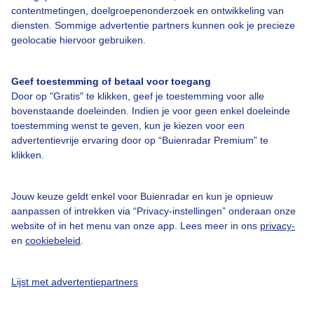
contentmetingen, doelgroepenonderzoek en ontwikkeling van
diensten. Sommige advertentie partners kunnen ook je precieze
Bedrijfsgegevens
geolocatie hiervoor gebruiken.
Veelgestelde vragen
Geef toestemming of betaal voor toegang
Contact
Door op "Gratis" te klikken, geef je toestemming voor alle
Toegankelijkheid
bovenstaande doeleinden. Indien je voor geen enkel doeleinde
toestemming wenst te geven, kun je kiezen voor een
Gebruikersvoorwaarden
advertentievrije ervaring door op “Buienradar Premium” te
klikken.
Adverteren
Buienradar Team
Jouw keuze geldt enkel voor Buienradar en kun je opnieuw
Privacy beleid
aanpassen of intrekken via “Privacy-instellingen” onderaan onze
website of in het menu van onze app. Lees meer in ons
privacy-
Cookie beleid
en
cookiebeleid
.
Privacy instellingen
Gratis weerdata
Lijst met advertentiepartners
@BuienradarNL