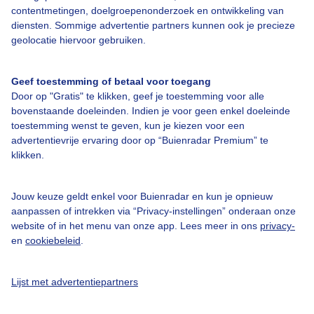
contentmetingen, doelgroepenonderzoek en ontwikkeling van
diensten. Sommige advertentie partners kunnen ook je precieze
Over Buienradar
geolocatie hiervoor gebruiken.
Bedrijfsgegevens
Geef toestemming of betaal voor toegang
Door op "Gratis" te klikken, geef je toestemming voor alle
Veelgestelde vragen
bovenstaande doeleinden. Indien je voor geen enkel doeleinde
toestemming wenst te geven, kun je kiezen voor een
Contact
advertentievrije ervaring door op “Buienradar Premium” te
Toegankelijkheid
klikken.
Gebruikersvoorwaarden
Jouw keuze geldt enkel voor Buienradar en kun je opnieuw
Adverteren
aanpassen of intrekken via “Privacy-instellingen” onderaan onze
Buienradar Team
website of in het menu van onze app. Lees meer in ons
privacy-
en
cookiebeleid
.
Privacy beleid
Cookie beleid
Lijst met advertentiepartners
Privacy instellingen