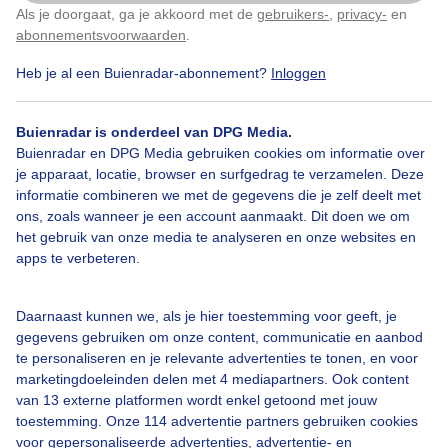
Als je doorgaat, ga je akkoord met de
gebruikers-
,
privacy-
en
Klik
hier
om dit aan te passen
Door: Geeske Harkema
Gemaakt: 07-10-2025, 119x bekeken
abonnementsvoorwaarden
.
Heb je al een Buienradar-abonnement?
Inloggen
1
Buienradar is onderdeel van DPG Media.
Wolken
Buienradar en DPG Media gebruiken cookies om informatie over
je apparaat, locatie, browser en surfgedrag te verzamelen. Deze
informatie combineren we met de gegevens die je zelf deelt met
ons, zoals wanneer je een account aanmaakt. Dit doen we om
Bekijk slideshow
het gebruik van onze media te analyseren en onze websites en
apps te verbeteren.
Daarnaast kunnen we, als je hier toestemming voor geeft, je
gegevens gebruiken om onze content, communicatie en aanbod
Een moment geduld aub...
te personaliseren en je relevante advertenties te tonen, en voor
marketingdoeleinden delen met 4 mediapartners. Ook content
van 13 externe platformen wordt enkel getoond met jouw
toestemming. Onze 114 advertentie partners gebruiken cookies
voor gepersonaliseerde advertenties, advertentie- en