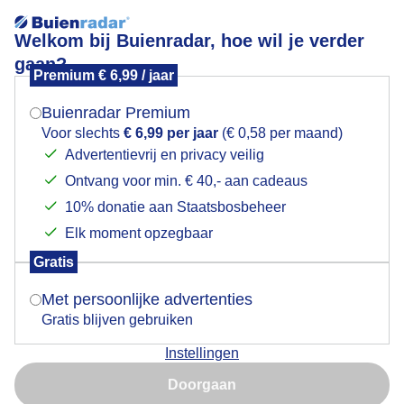
Welkom bij Buienradar, hoe wil je verder
gaan?
Premium € 6,99 / jaar
Mogen we je locatie gebruiken voor het
Lees meer.
weer?
Buienradar Premium
Dreigende luchten
Voor slechts
€ 6,99 per jaar
(€ 0,58 per maand)
Advertentievrij en privacy veilig
Ontvang voor min. € 40,- aan cadeaus
Indien je hier nog geen akkoord op hebt gegeven,
verschijnt er zo een pop-up uit je browser waarin
10% donatie aan Staatsbosbeheer
deze toestemming gevraagd wordt.
Elk moment opzegbaar
Gratis
Is goed, toon de popup
Met persoonlijke advertenties
Gratis blijven gebruiken
Instellingen
Nu niet, misschien later
Colijnsplaat, Zeeland 11.30 uur
Doorgaan
Gebruik je Safari en wil je niet elke dag deze pop-up zien?