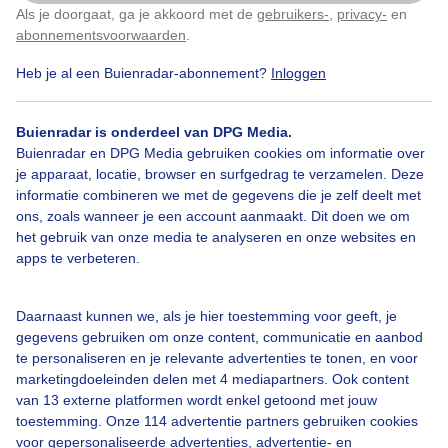
Als je doorgaat, ga je akkoord met de
gebruikers-
,
privacy-
en
Klik
hier
om dit aan te passen
abonnementsvoorwaarden
.
Heb je al een Buienradar-abonnement?
Inloggen
Herfst
Zon
Wolken
Buienradar is onderdeel van DPG Media.
Buienradar en DPG Media gebruiken cookies om informatie over
Bekijk slideshow
je apparaat, locatie, browser en surfgedrag te verzamelen. Deze
informatie combineren we met de gegevens die je zelf deelt met
ons, zoals wanneer je een account aanmaakt. Dit doen we om
het gebruik van onze media te analyseren en onze websites en
apps te verbeteren.
Een moment geduld aub...
Daarnaast kunnen we, als je hier toestemming voor geeft, je
gegevens gebruiken om onze content, communicatie en aanbod
te personaliseren en je relevante advertenties te tonen, en voor
marketingdoeleinden delen met 4 mediapartners. Ook content
van 13 externe platformen wordt enkel getoond met jouw
toestemming. Onze 114 advertentie partners gebruiken cookies
voor gepersonaliseerde advertenties, advertentie- en
Over Buienradar