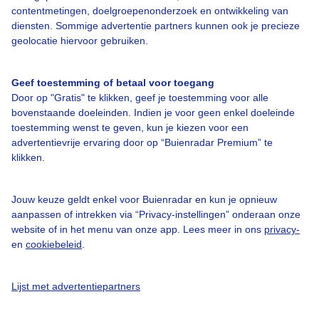
contentmetingen, doelgroepenonderzoek en ontwikkeling van
diensten. Sommige advertentie partners kunnen ook je precieze
Bedrijfsgegevens
geolocatie hiervoor gebruiken.
Veelgestelde vragen
Geef toestemming of betaal voor toegang
Contact
Door op "Gratis" te klikken, geef je toestemming voor alle
Toegankelijkheid
bovenstaande doeleinden. Indien je voor geen enkel doeleinde
toestemming wenst te geven, kun je kiezen voor een
Gebruikersvoorwaarden
advertentievrije ervaring door op “Buienradar Premium” te
klikken.
Adverteren
Buienradar Team
Jouw keuze geldt enkel voor Buienradar en kun je opnieuw
Privacy beleid
aanpassen of intrekken via “Privacy-instellingen” onderaan onze
website of in het menu van onze app. Lees meer in ons
privacy-
Cookie beleid
en
cookiebeleid
.
Privacy instellingen
Gratis weerdata
Lijst met advertentiepartners
@BuienradarNL