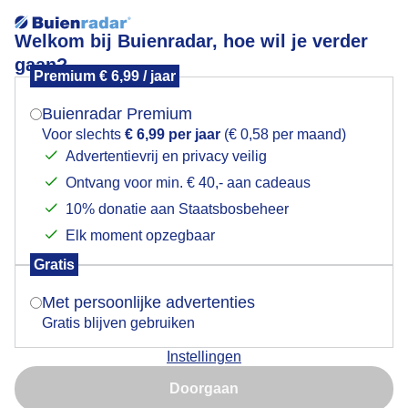
Welkom bij Buienradar, hoe wil je verder
gaan?
Premium € 6,99 / jaar
Mogen we je locatie gebruiken voor het
Opklaringen
weer?
Buienradar Premium
Voor slechts
€ 6,99 per jaar
(€ 0,58 per maand)
Advertentievrij en privacy veilig
Ontvang voor min. € 40,- aan cadeaus
Indien je hier nog geen akkoord op hebt gegeven,
verschijnt er zo een pop-up uit je browser waarin
10% donatie aan Staatsbosbeheer
deze toestemming gevraagd wordt.
Elk moment opzegbaar
Gratis
Is goed, toon de popup
Met persoonlijke advertenties
Gratis blijven gebruiken
De zon krijgt geleidelijk aan meer de ruimte
Instellingen
Nu niet, misschien later
Door: René
Gemaakt: 07-10-2025, 55x bekeken
Doorgaan
Gebruik je Safari en wil je niet elke dag deze pop-up zien?