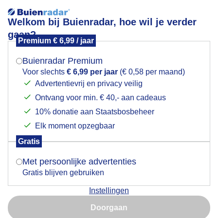
Welkom bij Buienradar, hoe wil je verder
gaan?
Premium € 6,99 / jaar
Mogen we je locatie gebruiken voor het
Herfst!
weer?
Buienradar Premium
Voor slechts
€ 6,99 per jaar
(€ 0,58 per maand)
Advertentievrij en privacy veilig
Ontvang voor min. € 40,- aan cadeaus
Indien je hier nog geen akkoord op hebt gegeven,
verschijnt er zo een pop-up uit je browser waarin
10% donatie aan Staatsbosbeheer
deze toestemming gevraagd wordt.
Elk moment opzegbaar
Gratis
Is goed, toon de popup
Met persoonlijke advertenties
Gratis blijven gebruiken
Weerfoto!
Instellingen
Nu niet, misschien later
Door: Nely V Frankenhuijzen
Gemaakt: 03-10-2025, 40x bekeken
Doorgaan
Gebruik je Safari en wil je niet elke dag deze pop-up zien?