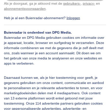
Als je doorgaat, ga je akkoord met de
gebruikers-
,
privacy-
en
Klik
hier
om dit aan te passen
abonnementsvoorwaarden
.
Heb je al een Buienradar-abonnement?
Inloggen
Herfst
Zonsopkomst
Buienradar is onderdeel van DPG Media.
Buienradar en DPG Media gebruiken cookies om informatie over
Bekijk slideshow
je apparaat, locatie, browser en surfgedrag te verzamelen. Deze
informatie combineren we met de gegevens die je zelf deelt met
ons, zoals wanneer je een account aanmaakt. Dit doen we om
het gebruik van onze media te analyseren en onze websites en
apps te verbeteren.
Een moment geduld aub...
Daarnaast kunnen we, als je hier toestemming voor geeft, je
gegevens gebruiken om onze content, communicatie en aanbod
te personaliseren en je relevante advertenties te tonen, en voor
marketingdoeleinden delen met 4 mediapartners. Ook content
van 13 externe platformen wordt enkel getoond met jouw
toestemming. Onze 114 advertentie partners gebruiken cookies
voor gepersonaliseerde advertenties, advertentie- en
Over Buienradar