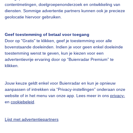
contentmetingen, doelgroepenonderzoek en ontwikkeling van
diensten. Sommige advertentie partners kunnen ook je precieze
Bedrijfsgegevens
geolocatie hiervoor gebruiken.
Veelgestelde vragen
Geef toestemming of betaal voor toegang
Contact
Door op "Gratis" te klikken, geef je toestemming voor alle
Toegankelijkheid
bovenstaande doeleinden. Indien je voor geen enkel doeleinde
toestemming wenst te geven, kun je kiezen voor een
Gebruikersvoorwaarden
advertentievrije ervaring door op “Buienradar Premium” te
klikken.
Adverteren
Buienradar Team
Jouw keuze geldt enkel voor Buienradar en kun je opnieuw
Privacy beleid
aanpassen of intrekken via “Privacy-instellingen” onderaan onze
website of in het menu van onze app. Lees meer in ons
privacy-
Cookie beleid
en
cookiebeleid
.
Privacy instellingen
Gratis weerdata
Lijst met advertentiepartners
@BuienradarNL