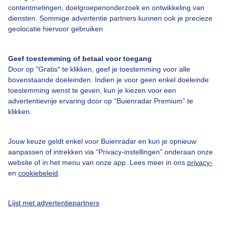
Over Buienradar
contentmetingen, doelgroepenonderzoek en ontwikkeling van
diensten. Sommige advertentie partners kunnen ook je precieze
geolocatie hiervoor gebruiken.
Bedrijfsgegevens
Veelgestelde vragen
Geef toestemming of betaal voor toegang
Contact
Door op "Gratis" te klikken, geef je toestemming voor alle
bovenstaande doeleinden. Indien je voor geen enkel doeleinde
Toegankelijkheid
toestemming wenst te geven, kun je kiezen voor een
Gebruikersvoorwaarden
advertentievrije ervaring door op “Buienradar Premium” te
klikken.
Adverteren
Buienradar Team
Jouw keuze geldt enkel voor Buienradar en kun je opnieuw
Privacy beleid
aanpassen of intrekken via “Privacy-instellingen” onderaan onze
website of in het menu van onze app. Lees meer in ons
privacy-
Cookie beleid
en
cookiebeleid
.
Privacy instellingen
Gratis weerdata
Lijst met advertentiepartners
@BuienradarNL