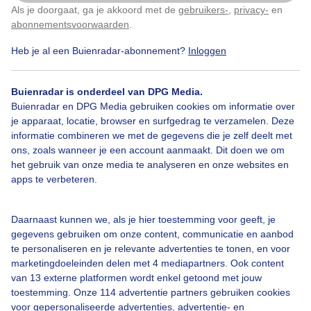
Als je doorgaat, ga je akkoord met de
gebruikers-
,
privacy-
en
Klik
hier
om dit aan te passen
Gemaakt: 06-10-2025, 104x bekeken
abonnementsvoorwaarden
.
Heb je al een Buienradar-abonnement?
Inloggen
Zonsondergang
Buienradar is onderdeel van DPG Media.
Buienradar en DPG Media gebruiken cookies om informatie over
Bekijk slideshow
je apparaat, locatie, browser en surfgedrag te verzamelen. Deze
informatie combineren we met de gegevens die je zelf deelt met
ons, zoals wanneer je een account aanmaakt. Dit doen we om
het gebruik van onze media te analyseren en onze websites en
apps te verbeteren.
Een moment geduld aub...
Daarnaast kunnen we, als je hier toestemming voor geeft, je
gegevens gebruiken om onze content, communicatie en aanbod
te personaliseren en je relevante advertenties te tonen, en voor
marketingdoeleinden delen met 4 mediapartners. Ook content
van 13 externe platformen wordt enkel getoond met jouw
toestemming. Onze 114 advertentie partners gebruiken cookies
voor gepersonaliseerde advertenties, advertentie- en