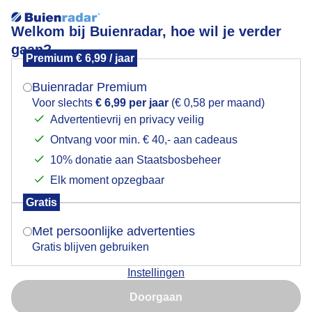
Welkom bij Buienradar, hoe wil je verder
gaan?
Premium € 6,99 / jaar
Mogen we je locatie gebruiken voor het
Daar gaat ze
weer?
Buienradar Premium
Voor slechts
€ 6,99 per jaar
(€ 0,58 per maand)
Advertentievrij en privacy veilig
Ontvang voor min. € 40,- aan cadeaus
Indien je hier nog geen akkoord op hebt gegeven,
verschijnt er zo een pop-up uit je browser waarin
10% donatie aan Staatsbosbeheer
deze toestemming gevraagd wordt.
Elk moment opzegbaar
Gratis
Is goed, toon de popup
Met persoonlijke advertenties
Gratis blijven gebruiken
zonsondergang
Instellingen
Nu niet, misschien later
Door: Marjon Adamidis - van Geldorp
Doorgaan
Gebruik je Safari en wil je niet elke dag deze pop-up zien?