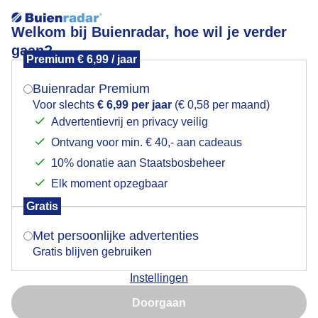
Welkom bij Buienradar, hoe wil je verder
gaan?
Premium € 6,99 / jaar
Mogen we je locatie gebruiken voor het
Lees meer.
weer?
Buienradar Premium
Gekleed tegen stuifzand en wind
Voor slechts
€ 6,99 per jaar
(€ 0,58 per maand)
Advertentievrij en privacy veilig
Ontvang voor min. € 40,- aan cadeaus
Indien je hier nog geen akkoord op hebt gegeven,
verschijnt er zo een pop-up uit je browser waarin
10% donatie aan Staatsbosbeheer
deze toestemming gevraagd wordt.
Elk moment opzegbaar
Gratis
Is goed, toon de popup
Met persoonlijke advertenties
Gratis blijven gebruiken
Instellingen
Nu niet, misschien later
Doorgaan
Gebruik je Safari en wil je niet elke dag deze pop-up zien?