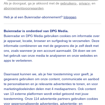
Warme pakken aan
Als je doorgaat, ga je akkoord met de
gebruikers-
,
privacy-
en
Klik
hier
om dit aan te passen
abonnementsvoorwaarden
.
Door: Ruud Den Boer
Gemaakt: 06-10-2025, 37x bekeken
Heb je al een Buienradar-abonnement?
Inloggen
Buienradar is onderdeel van DPG Media.
Buienradar en DPG Media gebruiken cookies om informatie over
Herfst
Wolken
Wind
je apparaat, locatie, browser en surfgedrag te verzamelen. Deze
informatie combineren we met de gegevens die je zelf deelt met
ons, zoals wanneer je een account aanmaakt. Dit doen we om
het gebruik van onze media te analyseren en onze websites en
Bekijk slideshow
apps te verbeteren.
Daarnaast kunnen we, als je hier toestemming voor geeft, je
gegevens gebruiken om onze content, communicatie en aanbod
te personaliseren en je relevante advertenties te tonen, en voor
marketingdoeleinden delen met 4 mediapartners. Ook content
Een moment geduld aub...
van 13 externe platformen wordt enkel getoond met jouw
toestemming. Onze 114 advertentie partners gebruiken cookies
voor gepersonaliseerde advertenties, advertentie- en