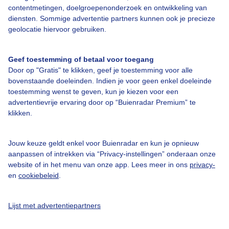
contentmetingen, doelgroepenonderzoek en ontwikkeling van
diensten. Sommige advertentie partners kunnen ook je precieze
geolocatie hiervoor gebruiken.
Over Buienradar
Geef toestemming of betaal voor toegang
Door op "Gratis" te klikken, geef je toestemming voor alle
Bedrijfsgegevens
bovenstaande doeleinden. Indien je voor geen enkel doeleinde
Veelgestelde vragen
toestemming wenst te geven, kun je kiezen voor een
advertentievrije ervaring door op “Buienradar Premium” te
Contact
klikken.
Toegankelijkheid
Gebruikersvoorwaarden
Jouw keuze geldt enkel voor Buienradar en kun je opnieuw
aanpassen of intrekken via “Privacy-instellingen” onderaan onze
Adverteren
website of in het menu van onze app. Lees meer in ons
privacy-
en
cookiebeleid
.
Buienradar Team
Privacy beleid
Lijst met advertentiepartners
Cookie beleid
Privacy instellingen