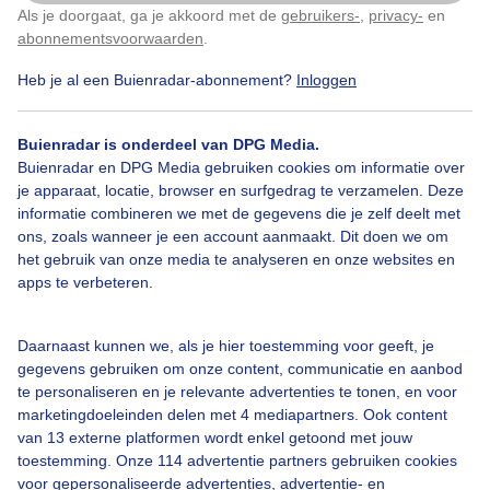
Als je doorgaat, ga je akkoord met de
gebruikers-
,
privacy-
en
Klik
hier
om dit aan te passen
abonnementsvoorwaarden
.
Heb je al een Buienradar-abonnement?
Inloggen
Zon
Wolken
Wind
Buienradar is onderdeel van DPG Media.
Buienradar en DPG Media gebruiken cookies om informatie over
Bekijk slideshow
je apparaat, locatie, browser en surfgedrag te verzamelen. Deze
informatie combineren we met de gegevens die je zelf deelt met
ons, zoals wanneer je een account aanmaakt. Dit doen we om
het gebruik van onze media te analyseren en onze websites en
apps te verbeteren.
Een moment geduld aub...
Daarnaast kunnen we, als je hier toestemming voor geeft, je
gegevens gebruiken om onze content, communicatie en aanbod
te personaliseren en je relevante advertenties te tonen, en voor
marketingdoeleinden delen met 4 mediapartners. Ook content
van 13 externe platformen wordt enkel getoond met jouw
toestemming. Onze 114 advertentie partners gebruiken cookies
voor gepersonaliseerde advertenties, advertentie- en
Over Buienradar