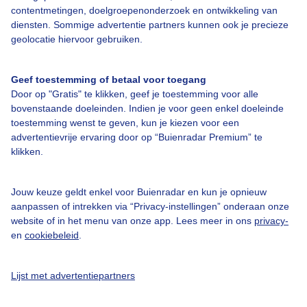
contentmetingen, doelgroepenonderzoek en ontwikkeling van
diensten. Sommige advertentie partners kunnen ook je precieze
Bedrijfsgegevens
geolocatie hiervoor gebruiken.
Veelgestelde vragen
Geef toestemming of betaal voor toegang
Contact
Door op "Gratis" te klikken, geef je toestemming voor alle
Toegankelijkheid
bovenstaande doeleinden. Indien je voor geen enkel doeleinde
toestemming wenst te geven, kun je kiezen voor een
Gebruikersvoorwaarden
advertentievrije ervaring door op “Buienradar Premium” te
klikken.
Adverteren
Buienradar Team
Jouw keuze geldt enkel voor Buienradar en kun je opnieuw
Privacy beleid
aanpassen of intrekken via “Privacy-instellingen” onderaan onze
website of in het menu van onze app. Lees meer in ons
privacy-
Cookie beleid
en
cookiebeleid
.
Privacy instellingen
Gratis weerdata
Lijst met advertentiepartners
@BuienradarNL