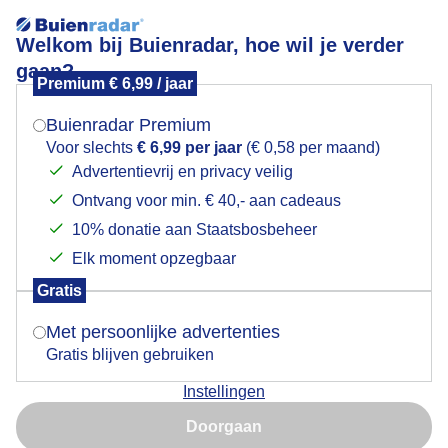
Welkom bij Buienradar, hoe wil je verder
gaan?
Premium € 6,99 / jaar
Mogen we je locatie gebruiken voor het
Tussen de buien door even zonnig.
weer?
Buienradar Premium
Voor slechts
€ 6,99 per jaar
(€ 0,58 per maand)
Advertentievrij en privacy veilig
Ontvang voor min. € 40,- aan cadeaus
Indien je hier nog geen akkoord op hebt gegeven,
verschijnt er zo een pop-up uit je browser waarin
10% donatie aan Staatsbosbeheer
deze toestemming gevraagd wordt.
Elk moment opzegbaar
Gratis
Is goed, toon de popup
Met persoonlijke advertenties
Gratis blijven gebruiken
Vandaag regelmatig buien.
Instellingen
Nu niet, misschien later
Door: Roos Vaessen
Gemaakt: 05-10-2025, 34x bekeken
Doorgaan
Gebruik je Safari en wil je niet elke dag deze pop-up zien?