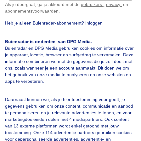
Als je doorgaat, ga je akkoord met de
gebruikers-
,
privacy-
en
Klik
hier
om dit aan te passen
Door: Michel Looyenstein
Gemaakt: 04-10-2025, 116x bekeken
abonnementsvoorwaarden
.
Heb je al een Buienradar-abonnement?
Inloggen
Zon
Wolken
Wind
Buienradar is onderdeel van DPG Media.
Buienradar en DPG Media gebruiken cookies om informatie over
je apparaat, locatie, browser en surfgedrag te verzamelen. Deze
informatie combineren we met de gegevens die je zelf deelt met
Bekijk slideshow
ons, zoals wanneer je een account aanmaakt. Dit doen we om
het gebruik van onze media te analyseren en onze websites en
apps te verbeteren.
Daarnaast kunnen we, als je hier toestemming voor geeft, je
Een moment geduld aub...
gegevens gebruiken om onze content, communicatie en aanbod
te personaliseren en je relevante advertenties te tonen, en voor
marketingdoeleinden delen met 4 mediapartners. Ook content
van 13 externe platformen wordt enkel getoond met jouw
toestemming. Onze 114 advertentie partners gebruiken cookies
voor gepersonaliseerde advertenties, advertentie- en