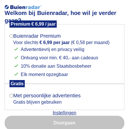
Welkom bij Buienradar, hoe wil je verder
gaan?
Premium € 6,99 / jaar
Mogen we je locatie gebruiken voor het
Sunny (en ook Cloudy and Windy) home.
weer?
Buienradar Premium
Voor slechts
€ 6,99 per jaar
(€ 0,58 per maand)
Advertentievrij en privacy veilig
Ontvang voor min. € 40,- aan cadeaus
Indien je hier nog geen akkoord op hebt gegeven,
verschijnt er zo een pop-up uit je browser waarin
10% donatie aan Staatsbosbeheer
deze toestemming gevraagd wordt.
Elk moment opzegbaar
Gratis
Is goed, toon de popup
Met persoonlijke advertenties
Gratis blijven gebruiken
Instellingen
Nu niet, misschien later
Hier aan de Lagewaard.
Doorgaan
Gebruik je Safari en wil je niet elke dag deze pop-up zien?