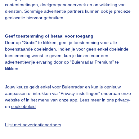
contentmetingen, doelgroepenonderzoek en ontwikkeling van
diensten. Sommige advertentie partners kunnen ook je precieze
Over Buienradar
geolocatie hiervoor gebruiken.
Bedrijfsgegevens
Geef toestemming of betaal voor toegang
Veelgestelde vragen
Door op "Gratis" te klikken, geef je toestemming voor alle
bovenstaande doeleinden. Indien je voor geen enkel doeleinde
Contact
toestemming wenst te geven, kun je kiezen voor een
Toegankelijkheid
advertentievrije ervaring door op “Buienradar Premium” te
klikken.
Gebruikersvoorwaarden
Adverteren
Jouw keuze geldt enkel voor Buienradar en kun je opnieuw
aanpassen of intrekken via “Privacy-instellingen” onderaan onze
Buienradar Team
website of in het menu van onze app. Lees meer in ons
privacy-
Privacy beleid
en
cookiebeleid
.
Cookie beleid
Lijst met advertentiepartners
Privacy instellingen
Gratis weerdata