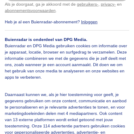
Als je doorgaat, ga je akkoord met de
gebruikers-
,
privacy-
en
Klik
hier
om dit aan te passen
abonnementsvoorwaarden
.
Herfst
Heb je al een Buienradar-abonnement?
Inloggen
Buienradar is onderdeel van DPG Media.
Bekijk slideshow
Buienradar en DPG Media gebruiken cookies om informatie over
je apparaat, locatie, browser en surfgedrag te verzamelen. Deze
informatie combineren we met de gegevens die je zelf deelt met
ons, zoals wanneer je een account aanmaakt. Dit doen we om
het gebruik van onze media te analyseren en onze websites en
apps te verbeteren.
Een moment geduld aub...
Daarnaast kunnen we, als je hier toestemming voor geeft, je
gegevens gebruiken om onze content, communicatie en aanbod
te personaliseren en je relevante advertenties te tonen, en voor
marketingdoeleinden delen met 4 mediapartners. Ook content
van 13 externe platformen wordt enkel getoond met jouw
toestemming. Onze 114 advertentie partners gebruiken cookies
Over Buienradar
voor gepersonaliseerde advertenties, advertentie- en