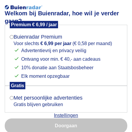
Welkom bij Buienradar, hoe wil je verder
gaan?
Premium € 6,99 / jaar
Mogen we je locatie gebruiken voor het
Natuur
weer?
Buienradar Premium
Voor slechts
€ 6,99 per jaar
(€ 0,58 per maand)
Advertentievrij en privacy veilig
Ontvang voor min. € 40,- aan cadeaus
Indien je hier nog geen akkoord op hebt gegeven,
verschijnt er zo een pop-up uit je browser waarin
10% donatie aan Staatsbosbeheer
deze toestemming gevraagd wordt.
Elk moment opzegbaar
Gratis
Is goed, toon de popup
Met persoonlijke advertenties
Gratis blijven gebruiken
Prima wandelweer
Instellingen
Nu niet, misschien later
Door: Rob Beckers
Gemaakt: 03-10-2025, 91x bekeken
Doorgaan
Gebruik je Safari en wil je niet elke dag deze pop-up zien?