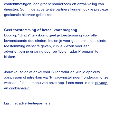
contentmetingen, doelgroepenonderzoek en ontwikkeling van
diensten. Sommige advertentie partners kunnen ook je precieze
Bedrijfsgegevens
geolocatie hiervoor gebruiken.
Veelgestelde vragen
Contact
Geef toestemming of betaal voor toegang
Door op "Gratis" te klikken, geef je toestemming voor alle
Toegankelijkheid
bovenstaande doeleinden. Indien je voor geen enkel doeleinde
toestemming wenst te geven, kun je kiezen voor een
Gebruikersvoorwaarden
advertentievrije ervaring door op “Buienradar Premium” te
Adverteren
klikken.
Buienradar Team
Jouw keuze geldt enkel voor Buienradar en kun je opnieuw
Privacy beleid
aanpassen of intrekken via “Privacy-instellingen” onderaan onze
Cookie beleid
website of in het menu van onze app. Lees meer in ons
privacy-
en
cookiebeleid
.
Privacy instellingen
Gratis weerdata
Lijst met advertentiepartners
@BuienradarNL