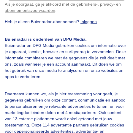
Als je doorgaat, ga je akkoord met de
gebruikers-
,
privacy-
en
Klik
hier
om dit aan te passen
abonnementsvoorwaarden
.
Heb je al een Buienradar-abonnement?
Inloggen
Regen
Wolken
Zonsopkomst
Buienradar is onderdeel van DPG Media.
Buienradar en DPG Media gebruiken cookies om informatie over
Bekijk slideshow
je apparaat, locatie, browser en surfgedrag te verzamelen. Deze
informatie combineren we met de gegevens die je zelf deelt met
ons, zoals wanneer je een account aanmaakt. Dit doen we om
het gebruik van onze media te analyseren en onze websites en
apps te verbeteren.
Een moment geduld aub...
Daarnaast kunnen we, als je hier toestemming voor geeft, je
gegevens gebruiken om onze content, communicatie en aanbod
te personaliseren en je relevante advertenties te tonen, en voor
marketingdoeleinden delen met 4 mediapartners. Ook content
van 13 externe platformen wordt enkel getoond met jouw
toestemming. Onze 114 advertentie partners gebruiken cookies
Over Buienradar
voor gepersonaliseerde advertenties, advertentie- en