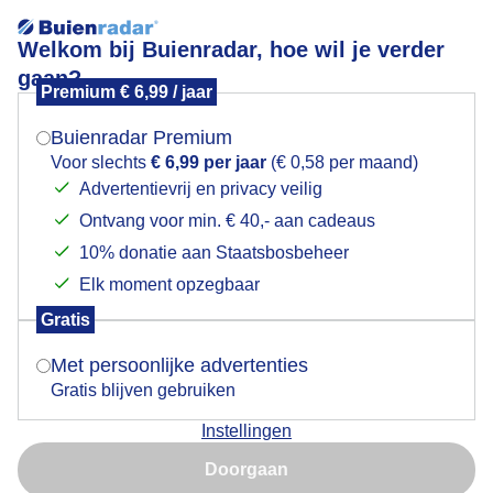
Welkom bij Buienradar, hoe wil je verder
gaan?
Premium € 6,99 / jaar
Mogen we je locatie gebruiken voor het
Schapen bewolking zonsopkomst
weer?
Buienradar Premium
Voor slechts
€ 6,99 per jaar
(€ 0,58 per maand)
Advertentievrij en privacy veilig
Ontvang voor min. € 40,- aan cadeaus
Indien je hier nog geen akkoord op hebt gegeven,
verschijnt er zo een pop-up uit je browser waarin
10% donatie aan Staatsbosbeheer
deze toestemming gevraagd wordt.
Elk moment opzegbaar
Gratis
Is goed, toon de popup
Met persoonlijke advertenties
Gratis blijven gebruiken
wind na regen
Instellingen
Nu niet, misschien later
Door: Ger Zandbergen
Gemaakt: 03-10-2025, 128x bekeken
Doorgaan
Gebruik je Safari en wil je niet elke dag deze pop-up zien?