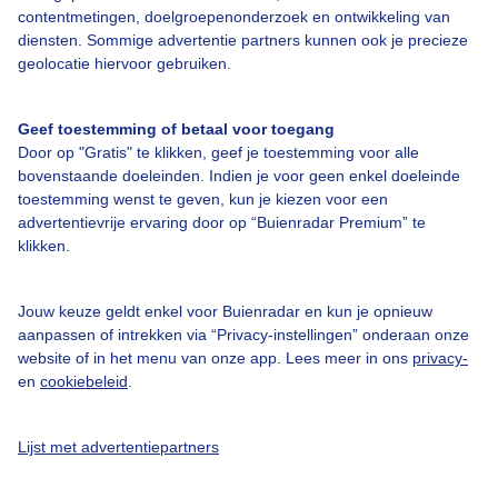
contentmetingen, doelgroepenonderzoek en ontwikkeling van
diensten. Sommige advertentie partners kunnen ook je precieze
Bedrijfsgegevens
geolocatie hiervoor gebruiken.
Veelgestelde vragen
Geef toestemming of betaal voor toegang
Contact
Door op "Gratis" te klikken, geef je toestemming voor alle
Toegankelijkheid
bovenstaande doeleinden. Indien je voor geen enkel doeleinde
toestemming wenst te geven, kun je kiezen voor een
Gebruikersvoorwaarden
advertentievrije ervaring door op “Buienradar Premium” te
klikken.
Adverteren
Buienradar Team
Jouw keuze geldt enkel voor Buienradar en kun je opnieuw
Privacy beleid
aanpassen of intrekken via “Privacy-instellingen” onderaan onze
website of in het menu van onze app. Lees meer in ons
privacy-
Cookie beleid
en
cookiebeleid
.
Privacy instellingen
Gratis weerdata
Lijst met advertentiepartners
@BuienradarNL