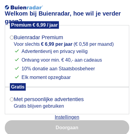
Welkom bij Buienradar, hoe wil je verder
gaan?
Premium € 6,99 / jaar
Mogen we je locatie gebruiken voor het
Vanmorgen !
weer?
Buienradar Premium
Voor slechts
€ 6,99 per jaar
(€ 0,58 per maand)
Advertentievrij en privacy veilig
Ontvang voor min. € 40,- aan cadeaus
Indien je hier nog geen akkoord op hebt gegeven,
verschijnt er zo een pop-up uit je browser waarin
10% donatie aan Staatsbosbeheer
deze toestemming gevraagd wordt.
Elk moment opzegbaar
Gratis
Is goed, toon de popup
Met persoonlijke advertenties
Gratis blijven gebruiken
Vanmorgen !
Instellingen
Nu niet, misschien later
Door: Geno Bijl
Gemaakt: 28-09-2025, 80x bekeken
Doorgaan
Gebruik je Safari en wil je niet elke dag deze pop-up zien?