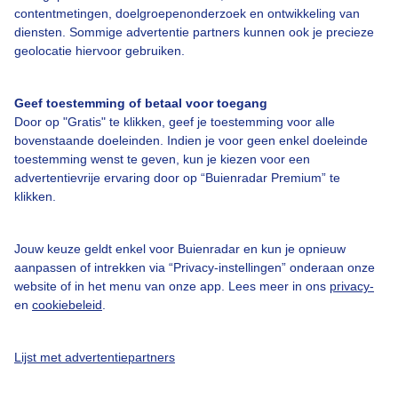
contentmetingen, doelgroepenonderzoek en ontwikkeling van
diensten. Sommige advertentie partners kunnen ook je precieze
Bedrijfsgegevens
geolocatie hiervoor gebruiken.
Veelgestelde vragen
Geef toestemming of betaal voor toegang
Contact
Door op "Gratis" te klikken, geef je toestemming voor alle
Toegankelijkheid
bovenstaande doeleinden. Indien je voor geen enkel doeleinde
toestemming wenst te geven, kun je kiezen voor een
Gebruikersvoorwaarden
advertentievrije ervaring door op “Buienradar Premium” te
klikken.
Adverteren
Buienradar Team
Jouw keuze geldt enkel voor Buienradar en kun je opnieuw
Privacy beleid
aanpassen of intrekken via “Privacy-instellingen” onderaan onze
website of in het menu van onze app. Lees meer in ons
privacy-
Cookie beleid
en
cookiebeleid
.
Privacy instellingen
Gratis weerdata
Lijst met advertentiepartners
@BuienradarNL