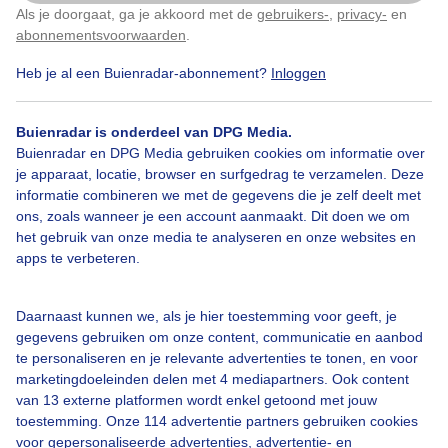
Als je doorgaat, ga je akkoord met de
gebruikers-
,
privacy-
en
Klik
hier
om dit aan te passen
abonnementsvoorwaarden
.
Heb je al een Buienradar-abonnement?
Inloggen
Herfst
Zon
Buienradar is onderdeel van DPG Media.
Buienradar en DPG Media gebruiken cookies om informatie over
Bekijk slideshow
je apparaat, locatie, browser en surfgedrag te verzamelen. Deze
informatie combineren we met de gegevens die je zelf deelt met
ons, zoals wanneer je een account aanmaakt. Dit doen we om
het gebruik van onze media te analyseren en onze websites en
apps te verbeteren.
Een moment geduld aub...
Daarnaast kunnen we, als je hier toestemming voor geeft, je
gegevens gebruiken om onze content, communicatie en aanbod
te personaliseren en je relevante advertenties te tonen, en voor
marketingdoeleinden delen met 4 mediapartners. Ook content
van 13 externe platformen wordt enkel getoond met jouw
toestemming. Onze 114 advertentie partners gebruiken cookies
voor gepersonaliseerde advertenties, advertentie- en
Over Buienradar