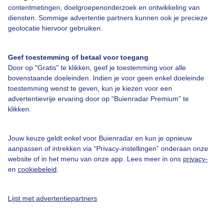
contentmetingen, doelgroepenonderzoek en ontwikkeling van
diensten. Sommige advertentie partners kunnen ook je precieze
Bedrijfsgegevens
geolocatie hiervoor gebruiken.
Veelgestelde vragen
Geef toestemming of betaal voor toegang
Contact
Door op "Gratis" te klikken, geef je toestemming voor alle
Toegankelijkheid
bovenstaande doeleinden. Indien je voor geen enkel doeleinde
toestemming wenst te geven, kun je kiezen voor een
Gebruikersvoorwaarden
advertentievrije ervaring door op “Buienradar Premium” te
klikken.
Adverteren
Buienradar Team
Jouw keuze geldt enkel voor Buienradar en kun je opnieuw
Privacy beleid
aanpassen of intrekken via “Privacy-instellingen” onderaan onze
website of in het menu van onze app. Lees meer in ons
privacy-
Cookie beleid
en
cookiebeleid
.
Privacy instellingen
Gratis weerdata
Lijst met advertentiepartners
@BuienradarNL