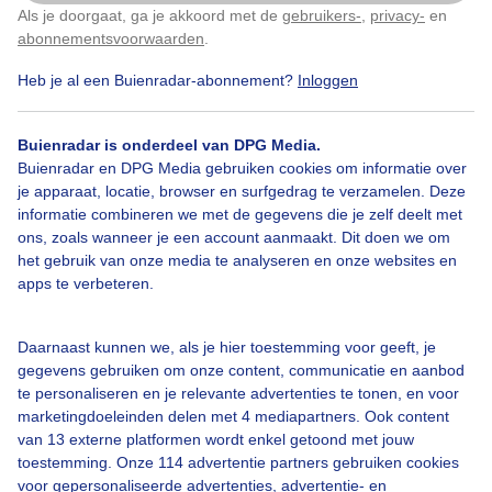
Als je doorgaat, ga je akkoord met de
gebruikers-
,
privacy-
en
Klik
hier
om dit aan te passen
abonnementsvoorwaarden
.
Heb je al een Buienradar-abonnement?
Inloggen
Zon
Wolken
Wind
Buienradar is onderdeel van DPG Media.
Buienradar en DPG Media gebruiken cookies om informatie over
Bekijk slideshow
je apparaat, locatie, browser en surfgedrag te verzamelen. Deze
informatie combineren we met de gegevens die je zelf deelt met
ons, zoals wanneer je een account aanmaakt. Dit doen we om
het gebruik van onze media te analyseren en onze websites en
apps te verbeteren.
Een moment geduld aub...
Daarnaast kunnen we, als je hier toestemming voor geeft, je
gegevens gebruiken om onze content, communicatie en aanbod
te personaliseren en je relevante advertenties te tonen, en voor
marketingdoeleinden delen met 4 mediapartners. Ook content
van 13 externe platformen wordt enkel getoond met jouw
toestemming. Onze 114 advertentie partners gebruiken cookies
voor gepersonaliseerde advertenties, advertentie- en
Over Buienradar