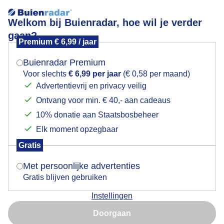
Welkom bij Buienradar, hoe wil je verder
gaan?
Premium € 6,99 / jaar
Mogen we je locatie gebruiken voor het
Weerfoto!
weer?
Buienradar Premium
Voor slechts
€ 6,99 per jaar
(€ 0,58 per maand)
Advertentievrij en privacy veilig
Ontvang voor min. € 40,- aan cadeaus
Indien je hier nog geen akkoord op hebt gegeven,
verschijnt er zo een pop-up uit je browser waarin
10% donatie aan Staatsbosbeheer
deze toestemming gevraagd wordt.
Elk moment opzegbaar
Gratis
Is goed, toon de popup
Met persoonlijke advertenties
Gratis blijven gebruiken
Weerfoto!
Instellingen
Nu niet, misschien later
Door: Nely V Frankenhuijzen
Gemaakt: 14-09-2025, 23x bekeken
Doorgaan
Gebruik je Safari en wil je niet elke dag deze pop-up zien?