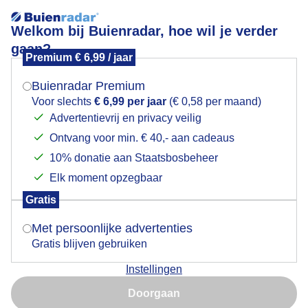
Welkom bij Buienradar, hoe wil je verder
gaan?
Premium € 6,99 / jaar
Mogen we je locatie gebruiken voor het
Lees meer.
weer?
Buienradar Premium
zon, wolken en een licht buitje
Voor slechts
€ 6,99 per jaar
(€ 0,58 per maand)
Advertentievrij en privacy veilig
Ontvang voor min. € 40,- aan cadeaus
Indien je hier nog geen akkoord op hebt gegeven,
verschijnt er zo een pop-up uit je browser waarin
10% donatie aan Staatsbosbeheer
deze toestemming gevraagd wordt.
Elk moment opzegbaar
Gratis
Is goed, toon de popup
Met persoonlijke advertenties
Gratis blijven gebruiken
Instellingen
Nu niet, misschien later
Doorgaan
Gebruik je Safari en wil je niet elke dag deze pop-up zien?
Door: ben Saanen
Gemaakt: 11-09-2025, 24x bekeken