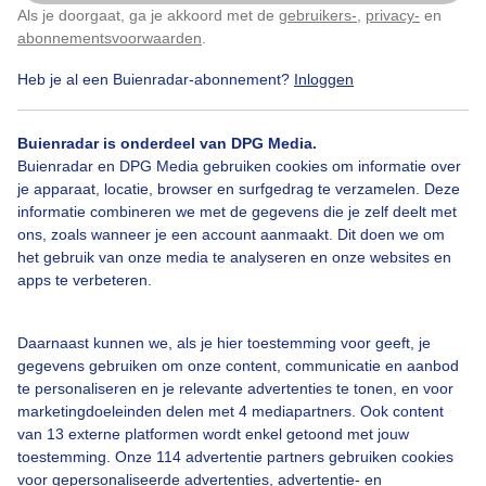
Als je doorgaat, ga je akkoord met de
gebruikers-
,
privacy-
en
Klik
hier
om dit aan te passen
abonnementsvoorwaarden
.
Heb je al een Buienradar-abonnement?
Inloggen
Buienradar is onderdeel van DPG Media.
Bekijk slideshow
Buienradar en DPG Media gebruiken cookies om informatie over
je apparaat, locatie, browser en surfgedrag te verzamelen. Deze
informatie combineren we met de gegevens die je zelf deelt met
ons, zoals wanneer je een account aanmaakt. Dit doen we om
het gebruik van onze media te analyseren en onze websites en
apps te verbeteren.
Een moment geduld aub...
Daarnaast kunnen we, als je hier toestemming voor geeft, je
gegevens gebruiken om onze content, communicatie en aanbod
te personaliseren en je relevante advertenties te tonen, en voor
marketingdoeleinden delen met 4 mediapartners. Ook content
van 13 externe platformen wordt enkel getoond met jouw
Over Buienradar
toestemming. Onze 114 advertentie partners gebruiken cookies
voor gepersonaliseerde advertenties, advertentie- en