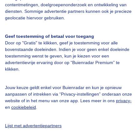
contentmetingen, doelgroepenonderzoek en ontwikkeling van
Bedrijfsgegevens
diensten. Sommige advertentie partners kunnen ook je precieze
geolocatie hiervoor gebruiken.
Veelgestelde vragen
Contact
Geef toestemming of betaal voor toegang
Toegankelijkheid
Door op "Gratis" te klikken, geef je toestemming voor alle
bovenstaande doeleinden. Indien je voor geen enkel doeleinde
Gebruikersvoorwaarden
toestemming wenst te geven, kun je kiezen voor een
advertentievrije ervaring door op “Buienradar Premium” te
Adverteren
klikken.
Buienradar Team
Privacy beleid
Jouw keuze geldt enkel voor Buienradar en kun je opnieuw
aanpassen of intrekken via “Privacy-instellingen” onderaan onze
Cookie beleid
website of in het menu van onze app. Lees meer in ons
privacy-
Privacy instellingen
en
cookiebeleid
.
Gratis weerdata
Lijst met advertentiepartners
@BuienradarNL